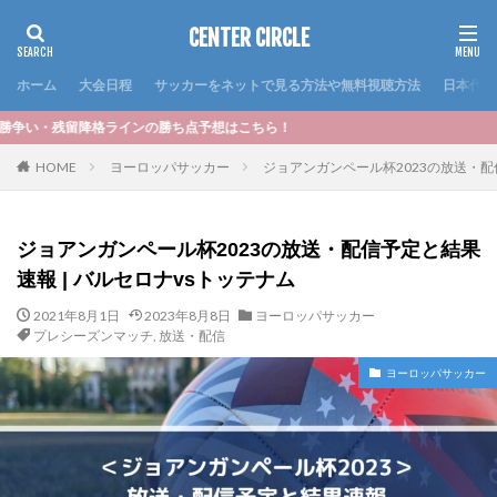
CENTER CIRCLE
ホーム
大会日程
サッカーをネットで見る方法や無料視聴方法
日本代表
の勝ち点予想はこちら！
HOME
ヨーロッパサッカー
ジョアンガンペール杯2023の放送・配
ジョアンガンペール杯2023の放送・配信予定と結果
速報 | バルセロナvsトッテナム
2021年8月1日
2023年8月8日
ヨーロッパサッカー
プレシーズンマッチ
,
放送・配信
ヨーロッパサッカー