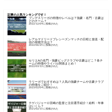
記事の人気ランキングです！
ブンデスリーガの特徴やレベルは？強豪・名門・古豪は
どのチーム？
2022/12/04 に投稿された
レアルマドリードプレシーズンマッチの日程と放送・配
信の視聴方法は？
2022/06/25 に投稿された
セリエAの名門・強豪ビッグクラブや古豪はどこ？各チ
ームの特徴やライバル関係まとめ！
2022/03/13 に投稿された
ラリーガでおすすめは？人気の強豪チームや古豪クラブ
の特徴をご紹介！
2023/02/04 に投稿された
テゲバジャーロ宮崎の監督と注目選手紹介！給料・年俸
はいくら？
2021/02/15 に投稿された