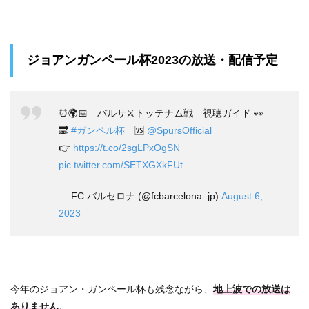
ジョアンガンペール杯2023の放送・配信予定
⏰🌍📅 バルサ⚔トッテナム戦 視聴ガイド 👀
🔜
#ガンペル杯
🆚
@SpursOfficial
👉
https://t.co/2sgLPxOgSN
pic.twitter.com/SETXGXkFUt
— FC バルセロナ (@fcbarcelona_jp)
August 6,
2023
今年のジョアン・ガンペール杯も残念ながら、
地上波での放送は
ありません
。