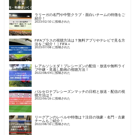
ラリーガの名門や中堅クラブ・面白いチームの特徴をご
紹介！
2023/02/10 に投稿された
FIFAプラスの視聴方法は？無料アプリやテレビで見る方
法をご紹介！｜FIFA＋
2023/07/08 に投稿された
レアルソシエダ！プレシーズンの配信・放送や無料ライ
ブ中継・見逃し動画の視聴方法！
2022/08/04 に投稿された
バルセロナプレシーズンマッチの日程と放送・配信の視
聴方法は？
2022/06/26 に投稿された
リーグアンのレベルや特徴は？注目の強豪・名門・古豪
チームもご紹介！
2022/08/10 に投稿された