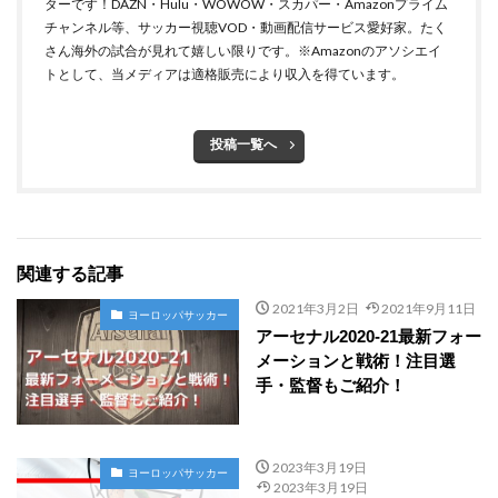
ターです！DAZN・Hulu・WOWOW・スカパー・Amazonプライム
チャンネル等、サッカー視聴VOD・動画配信サービス愛好家。たく
さん海外の試合が見れて嬉しい限りです。※Amazonのアソシエイ
トとして、当メディアは適格販売により収入を得ています。
投稿一覧へ
関連する記事
2021年3月2日
2021年9月11日
ヨーロッパサッカー
アーセナル2020-21最新フォー
メーションと戦術！注目選
手・監督もご紹介！
2023年3月19日
ヨーロッパサッカー
2023年3月19日