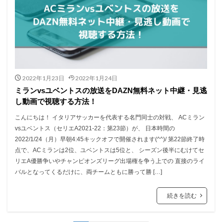
2022年1月23日
2022年1月24日
ミランvsユベントスの放送をDAZN無料ネット中継・見逃
し動画で視聴する方法！
こんにちは！ イタリアサッカーを代表する名門同士の対戦、 ACミラン
vsユベントス（セリエA2021-22：第23節）が、 日本時間の
2022/1/24（月）早朝4:45キックオフで開催されます(^^)/ 第22節終了時
点で、ACミランは2位、ユベントスは5位と、 シーズン後半にむけてセ
リエA優勝争いやチャンピオンズリーグ出場権を争う上での 直接のライ
バルとなってくるだけに、両チームともに勝って勝 […]
続きを読む