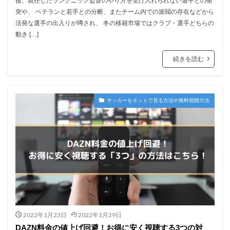
後、就任したラングニック監督のやり方を受け入れられない選手との衝
突や、 ベテランと若手との分断、またチーム内での派閥の存在などから
活発な選手の出入りが噂され、 冬の移籍市場ではクラブ・選手どちらの
動き […]
続きを読む
サッカーをネットで見る方法や無料視聴方法
2022年1月23日
2022年1月29日
DAZN料金の値上げ回避！お得に安く視聴する3つの対