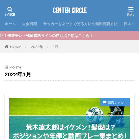
CENTER CIRCLE
ホーム
大会日程
サッカーをネットで見る方法や無料視聴方法
日本代表
ンの勝ち点予想はこちら！
HOME
2022年
1月
MONTH
2022年1月
国内サッカー