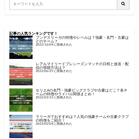
記事の人気ランキングです！
ブンデスリーガの特徴やレベルは？強豪・名門・古豪は
どのチーム？
2022/12/04 に投稿された
レアルマドリードプレシーズンマッチの日程と放送・配
信の視聴方法は？
2022/06/25 に投稿された
セリエAの名門・強豪ビッグクラブや古豪はどこ？各チ
ームの特徴やライバル関係まとめ！
2022/03/13 に投稿された
ラリーガでおすすめは？人気の強豪チームや古豪クラブ
の特徴をご紹介！
2023/02/04 に投稿された