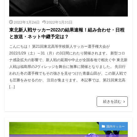
2022年1月26日
2022年1月31日
東北新人戦サッカー2022の結果速報！組み合わせ・日程
と放送・ネット中継予定は？
こんにちは！ 第21回東北高等学校新人サッカー選手権大会が
2022/1/29（土）～31（月）の3日間にわたり開催されます。 新型コロ
ナ感染拡大の影響で、新人戦の延期や中止が全国各地で相次ぐ中 東北新
人戦は福島県のJヴィレッジを舞台に無事に開催となりました。 先日行
われた冬の選手権でもその強さを見せつけた青森山田が、この新人戦で
も圧勝をみせるのか、 注目が集まります。 本記事では、第21回東北高
[…]
続きを読む
国内サッカー