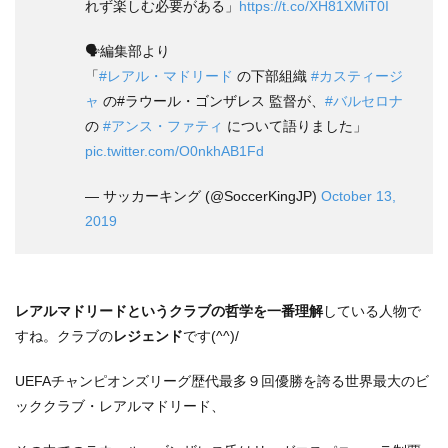
れず楽しむ必要がある」
https://t.co/XH81XMiT0I
🗣編集部より
「
#レアル・マドリード
の下部組織
#カスティージ
ャ
の#ラウール・ゴンザレス 監督が、
#バルセロナ
の
#アンス・ファティ
について語りました」
pic.twitter.com/O0nkhAB1Fd
— サッカーキング (@SoccerKingJP)
October 13,
2019
レアルマドリードというクラブの哲学を一番理解
している人物で
すね。クラブの
レジェンド
です(^^)/
UEFAチャンピオンズリーグ歴代最多９回優勝を誇る世界最大のビ
ッククラブ・レアルマドリード、