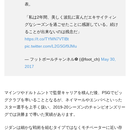
表。
「私は2年間、美しく波乱に富んだエキサイティン
グなシーズンを過ごせたことに感謝している。続け
ることが出来ないのは残念だ」
https://t.co/TYMN7VTlBt
pic.twitter.com/L2GSGf9JMu
— フットボールチャンネル⚽️ (@foot_ch)
May 30,
2017
マインツやドルトムントで監督キャリアを積んだ後、PSGでビッ
グクラブを率いることとなるが、ネイマールやエンバペといった
スター選手を上手く扱い、2019-20シーズンのチャンピオンズリー
グでは決勝まで導いた実績があります。
ジダンは細かな戦術を組むタイプではなくモチベーターに近い存