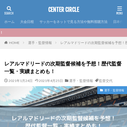
CENTER CIRCLE
ホーム
大会日程
サッカーをネットで見る方法や無料視聴方法
日本代表
＜おすすめ記事＞いよい
HOME
選手・監督情報
レアルマドリードの次期監督候補を予想！
レアルマドリードの次期監督候補を予想！歴代監督
一覧・実績まとめも！
2021年1月24日
2021年4月25日
選手・監督情報
監督交代
選手・監督情報