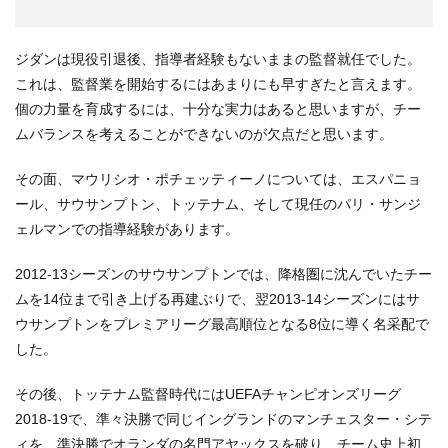
ジダンは現役引退後、指導者経験もないままの監督就任でした。
これは、監督業を開始するにはあまりにも早すぎたと言えます。
個の力量を育成するには、十分な実力はあると思いますが、チー
ムバランスを考えることができないのが欠点だと思います。
その面、マウリシオ・ポチェッティーノについては、エスパニョ
ール、サウサンプトン、トッテナム、そして現任のパリ・サンジ
ェルマンでの指導経験があります。
2012-13シーズンのサウサンプトンでは、降格圏に沈んでいたチー
ムを14位まで引き上げる再建ぶりで、翌2013-14シーズンにはサ
ウサンプトンをプレミアリーグ最高順位となる8位に導く名采配で
した。
その後、トッテナム監督時代にはUEFAチャンピオンズリーグ
2018-19で、準々決勝で同じイングランドのマンチェスター・シテ
ィを、準決勝でオランダの名門アヤックスを破り、チーム史上初