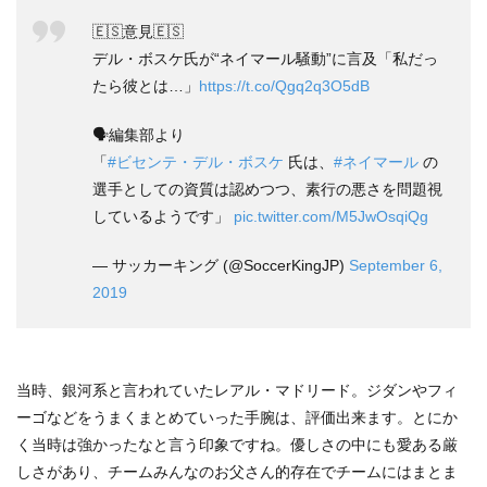
🇪🇸意見🇪🇸
デル・ボスケ氏が“ネイマール騒動”に言及「私だっ
たら彼とは…」
https://t.co/Qgq2q3O5dB
🗣️編集部より
「
#ビセンテ・デル・ボスケ
氏は、
#ネイマール
の
選手としての資質は認めつつ、素行の悪さを問題視
しているようです」
pic.twitter.com/M5JwOsqiQg
— サッカーキング (@SoccerKingJP)
September 6,
2019
当時、銀河系と言われていたレアル・マドリード。ジダンやフィ
ーゴなどをうまくまとめていった手腕は、評価出来ます。とにか
く当時は強かったなと言う印象ですね。優しさの中にも愛ある厳
しさがあり、チームみんなのお父さん的存在でチームにはまとま