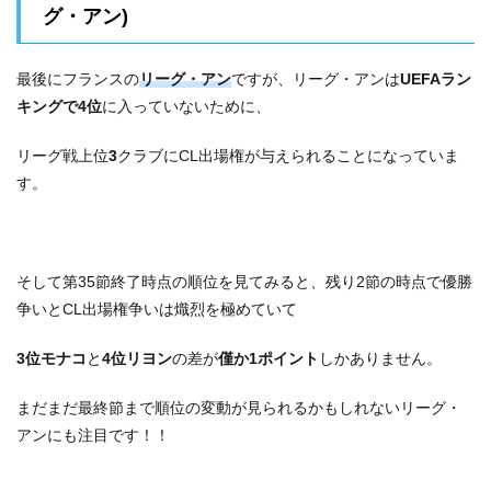
グ・アン)
最後にフランスの
リーグ・アン
ですが、リーグ・アンは
UEFAラン
キングで4位
に入っていないために、
リーグ戦上位
3
クラブにCL出場権が与えられることになっていま
す。
そして第35節終了時点の順位を見てみると、残り2節の時点で優勝
争いとCL出場権争いは熾烈を極めていて
3位モナコ
と
4位リヨン
の差が
僅か1ポイント
しかありません。
まだまだ最終節まで順位の変動が見られるかもしれないリーグ・
アンにも注目です！！