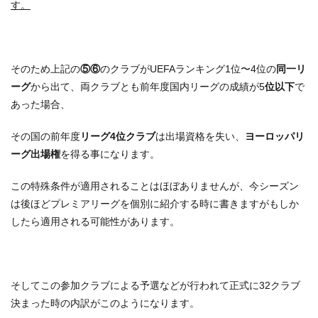
す。
そのため上記の
⑤⑥
のクラブがUEFAランキング1位〜4位の
同一リ
ーグ
から出て、両クラブとも前年度国内リーグの成績が5
位以下
で
あった場合、
その国の前年度
リーグ4位クラブ
は出場資格を失い、
ヨーロッパリ
ーグ出場権
を得る事になります。
この特殊条件が適用されることはほぼありませんが、今シーズン
は後ほどプレミアリーグを個別に紹介する時に書きますがもしか
したら適用される可能性があります。
そしてこの参加クラブによる予選などが行われて正式に32クラブ
決まった時の内訳がこのようになります。