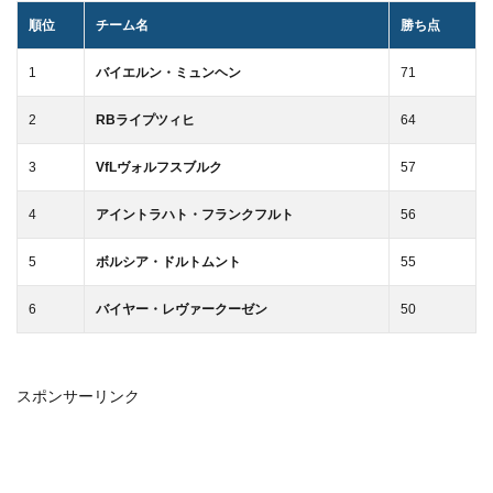
順位
チーム名
勝ち点
1
バイエルン・ミュンヘン
71
2
RBライプツィヒ
64
3
VfLヴォルフスブルク
57
4
アイントラハト・フランクフルト
56
5
ボルシア・ドルトムント
55
6
バイヤー・レヴァークーゼン
50
スポンサーリンク