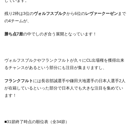
しています。
残り2枠は3位の
ヴォルフスブルク
から6位の
レヴァークーゼン
まで
の4チームが、
勝ち点7差
の中でしのぎ合う展開となっています！
ヴォルフスブルクやフランクフルトが久々にCL出場権を獲得出来
るチャンスがあるという部分にも注目が集まりますし、
フランクフルト
には長谷部誠選手や鎌田大地選手の日本人選手2人
が在籍しているといった部分で日本人でも大きな注目を集めてい
ます！
■31節終了時点の順位表（全34節）