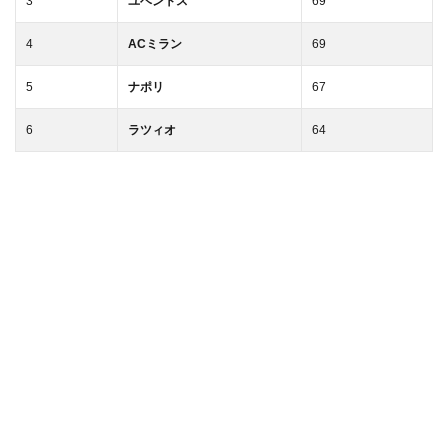
3
ユベントス
69
4
ACミラン
69
5
ナポリ
67
6
ラツィオ
64