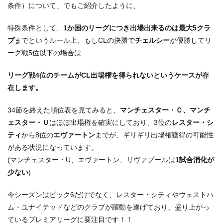
条件）について」でもご紹介したように、
特殊条件として、
1か国のリーグにつき出場出来るのは最大5クラ
ブ
までというルール上、もしCLの決勝で
チェルシー
が優勝してリ
ーグ戦5位以下の場合は
リーグ戦4位の
チームがCL出場権を得られないというケースが存
在します。
34節を終えた順位表を見てみると、
マンチェスター・Ｃ、マンチ
ェスター・Ｕ
はほぼ出場権を確実にしており、3位の
レスター・シ
ティ
から8位の
エヴァートン
までが、ギリギリ出場権獲得の可能性
がある状況になっています。
(マンチェスター・U、エヴァートン、リヴァプールは
1試合消化が
少ない
)
今シーズンはビック6だけでなく、レスター・シティやウェストハ
ム・ユナイテッドなどのクラブが躍動を遂げており、盛り上がっ
ているプレミアリーグに要注目です！！