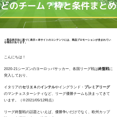
＜景品表示法に基づく表示＞本サイトのコンテンツには、商品プロモーションが含まれてい
る場合があります。
こんにちは！
2020-21シーズンのヨーロッパサッカー、各国リーグ戦は
終盤戦
に
突入しており、
イタリアの
セリエＡ
の
インテル
やイングランド・
プレミアリーグ
のマンチェスターシティなど、リーグ優勝チームも決まってきて
います。（※2021/05/12時点）
リーグ終盤戦の話題といえば、優勝争いだけでなく、欧州カップ