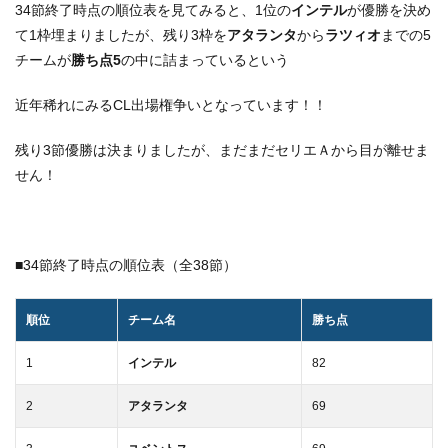
34節終了時点の順位表を見てみると、1位の
インテル
が優勝を決め
て1枠埋まりましたが、残り3枠を
アタランタ
から
ラツィオ
までの5
チームが
勝ち点5
の中に詰まっているという
近年稀れにみるCL出場権争いとなっています！！
残り3節優勝は決まりましたが、まだまだセリエＡから目が離せま
せん！
■34節終了時点の順位表（全38節）
順位
チーム名
勝ち点
1
インテル
82
2
アタランタ
69