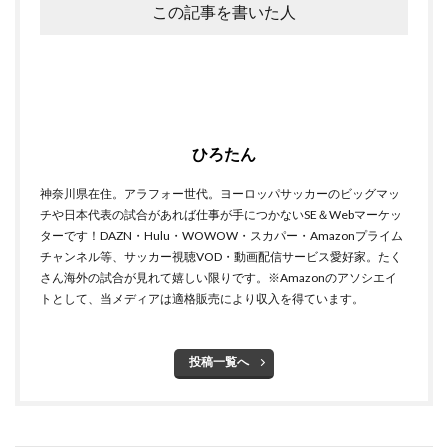
この記事を書いた人
ひろたん
神奈川県在住。アラフォー世代。ヨーロッパサッカーのビッグマッ
チや日本代表の試合があれば仕事が手につかないSE＆Webマーケッ
ターです！DAZN・Hulu・WOWOW・スカパー・Amazonプライム
チャンネル等、サッカー視聴VOD・動画配信サービス愛好家。たく
さん海外の試合が見れて嬉しい限りです。※Amazonのアソシエイ
トとして、当メディアは適格販売により収入を得ています。
投稿一覧へ