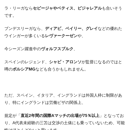
ラ・リーガなら
セビージャやベティス、ビジャレアル
も合いそう
です。
ブンデスリーガなら、
ディアビ、ベイリー、グレイ
などの優れた
ウインガーが多くいる
レヴァークーゼン
や、
今シーズン躍進中の
ヴォルフスブルク
、
スペインのレジェンド、
シャビ・アロンソ
が監督になるのではと
噂の
ボルシアMG
なども合うかもしれません。
ただ、スペイン、イタリア、イングランドは外国人枠に制限があ
り、特にイングランドは労働ビザの関係上、
規定が「
直近2年間の国際Aマッチの出場が75％以上
」となってお
り、A代表未経験の三笘は交渉の土俵にも乗っていないため、可能