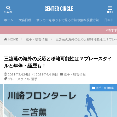
CENTER CIRCLE
ホーム
大会日程
サッカーをネットで見る方法や無料視聴方法
日本代表
＜おすすめ記事＞いよいよ2024シ
HOME
選手・監督情報
三笘薫の海外の反応と移籍可能性は？プレ
三笘薫の海外の反応と移籍可能性は？プレースタイ
ルと年俸・経歴も！
2021年3月24日
2021年4月18日
選手・監督情報
プレースタイル
,
選手
選手・監督情報