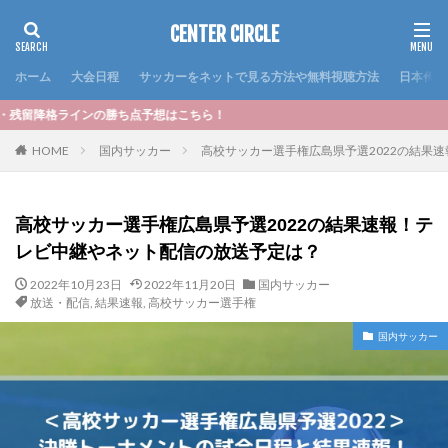
CENTER CIRCLE
ホーム
大会日程
サッカーをネットで見る方法や無料視聴方法
日本代表
ち点予想はこちら！
HOME
国内サッカー
高校サッカー選手権広島県予選2022の結果
高校サッカー選手権広島県予選2022の結果速報！テ
レビ中継やネット配信の放送予定は？
2022年10月23日
2022年11月20日
国内サッカー
放送・配信
,
結果速報
,
高校サッカー選手権
国内サッカー