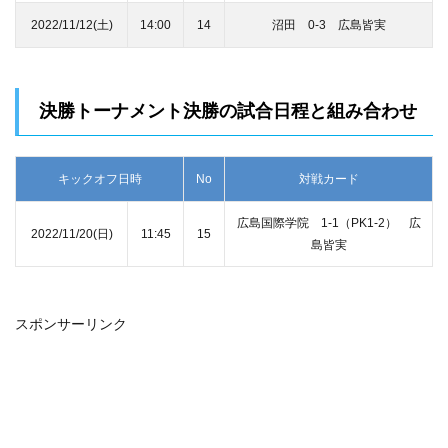
2022/11/12(土)
14:00
14
沼田 0‐3 広島皆実
決勝トーナメント決勝の試合日程と組み合わせ
キックオフ日時
No
対戦カード
広島国際学院 1‐1（PK1-2） 広
2022/11/20(日)
11:45
15
島皆実
スポンサーリンク