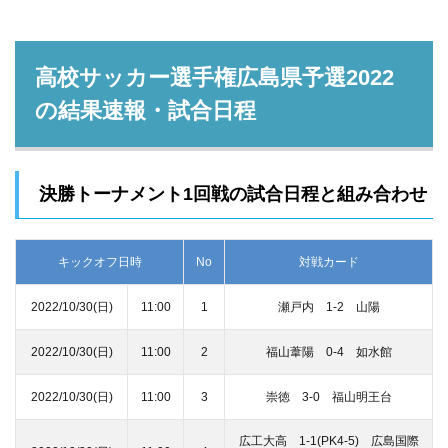
高校サッカー選手権広島県予選2022
の結果速報・試合日程
決勝トーナメント1回戦の試合日程と組み合わせ
キックオフ日時
No
対戦カード
2022/10/30(日)
11:00
1
瀬戸内 1-2 山陽
2022/10/30(日)
11:00
2
福山葦陽 0-4 如水館
2022/10/30(日)
11:00
3
崇徳 3-0 福山明王台
広工大高 1-1(PK4-5) 広島国際