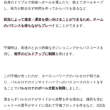
自身のドリブルで前線へボールを運んだり、敢えてボールキープ
し、味方が動き出す時間を作ってからパスを送るなど、
状況によって速攻・遅攻を使い分けることができるため、チーム
のバランスを保ちながらプレー
することができます。
守備時は、前述のとおり的確なポジショニングからパスコースを
消し、
相手のビルドアップに制限
を掛けます。
この守備が光ったのが、ヨーロッパリーグのバルセロナ戦であ
り、バルセロナのインサイドハーフへのパスコースのカットをす
ることで
バルセロナのボール支配を制限
しました。
溜まらずバルセロナがサイドから攻撃を作る場合は、鎌田を含む
シャドーの選手がサイドに流れて守備ブロックを作るなど、2試合