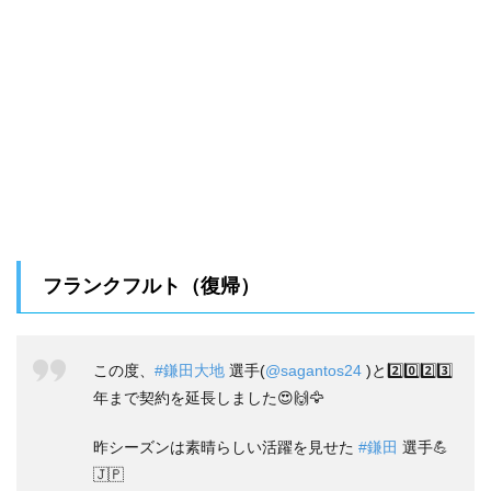
フランクフルト（復帰）
この度、
#鎌田大地
選手(
@sagantos24
)と2️⃣0️⃣2️⃣3️⃣
年まで契約を延長しました😍🙌🦅
昨シーズンは素晴らしい活躍を見せた
#鎌田
選手💪
🇯🇵