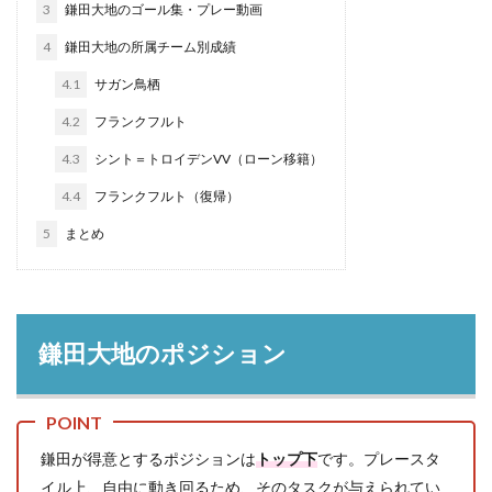
3
鎌田大地のゴール集・プレー動画
4
鎌田大地の所属チーム別成績
4.1
サガン鳥栖
4.2
フランクフルト
4.3
シント＝トロイデンVV（ローン移籍）
4.4
フランクフルト（復帰）
5
まとめ
鎌田大地のポジション
鎌田が得意とするポジションは
トップ下
です。プレースタ
イル上、自由に動き回るため、そのタスクが与えられてい