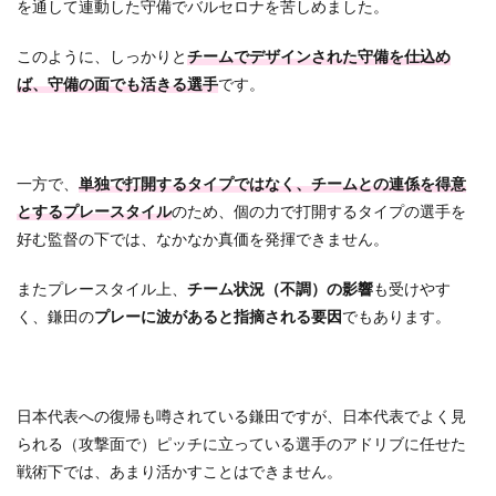
を通して連動した守備でバルセロナを苦しめました。
このように、しっかりと
チームでデザインされた守備を仕込め
ば、守備の面でも活きる選手
です。
一方で、
単独で打開するタイプではなく、チームとの連係を得意
とするプレースタイル
のため、個の力で打開するタイプの選手を
好む監督の下では、なかなか真価を発揮できません。
またプレースタイル上、
チーム状況（不調）の影響
も受けやす
く、鎌田の
プレーに波があると指摘される要因
でもあります。
日本代表への復帰も噂されている鎌田ですが、日本代表でよく見
られる（攻撃面で）ピッチに立っている選手のアドリブに任せた
戦術下では、あまり活かすことはできません。