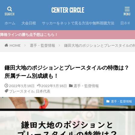
CENTER CIRCLE
ホーム
大会日程
サッカーをネットで見る方法や無料視聴方法
日本代表
想はこちら！
HOME
選手・監督情報
鎌田大地のポジションとプレースタイルの
鎌田大地のポジションとプレースタイルの特徴は？
所属チーム別成績も！
2022年5月18日
2022年5月18日
選手・監督情報
プレースタイル
,
日本代表
選手・監督情報