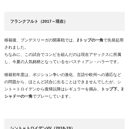
フランクフルト（2017～現在）
移籍後、ブンデスリーガの開幕戦では、
2トップの一角
で先発起用
されました。
ちなみに、この試合でコンビを組んだのは現在アヤックスに所属
し、今夏の人気銘柄となっているセバスティアン・ハラーです。
移籍初年度は、ポジション争いの激化、言語や欧州への適応など
の問題から、ほとんど試合に出ることはできませんでしたが、シ
ント＝トロイデンから復帰以降はレギュラーを掴み、
トップ下、2
シャドーの一角
でプレーしています。
シント＝トロイデンVV（2018-19）