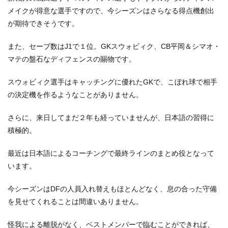
メイクが得意な選手ですので、今シーズンはさらなる得点機創出
が期待できそうです。
また、セーブ数はJ1で１位。GKスウォビィク、CB平岡＆シマオ・
マテの盤石なディフェンスの賜物です。
スウォビィク選手はキャッチングに優れたGKで、こぼれ球で相手
の決定機を作るようなことがありません。
さらに、来日してまだ２年も経っていませんが、日本語の習得に
積極的。
最近は日本語によるコーチングで最終ラインのまとめ役となって
います。
今シーズンはDFの人員入れ替えもほとんどなく、息の合った守備
を見せてくれることは間違いありません。
怪我による離脱がなく、ベストメンバーで臨むことができれば、