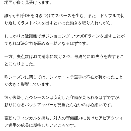
場面が多く見受けらます。
誰かが相手DFを引きつけてスペースを生む、また、ドリブルで切
り返してラストパスを出すといった動きを取り入れながら、
しっかりと近距離でポジショニングしつつDFラインを崩すことが
できれば決定力を高める一助となるはずです。
一方、失点数はJ1で清水に次ぐ２位。最終的に61失点を喫するこ
とになりました。
昨シーズンに関しては、シマオ・マテ選手の不在が長かったこと
が大きく影響しています。
彼が復帰した今シーズンは安定した守備が見られるはずですが、
頼りになるバックアッパーが見当たらないのは心細いです。
強靭なフィジカルを持ち、対人の守備能力に長けたアピアタウィ
ア選手の成長に期待したいところです。