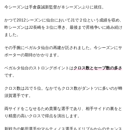
今シーズンは手倉森誠新監督が８シーズンぶりに就任。
かつて2012シーズンに仙台においてJ1で２位という成績を収め、
昨シーズンはJ2長崎を３位に導き、最後まで昇格争いに絡み続け
ました。
その手腕にベガルタ仙台の再建が託されました。今シーズンにサ
ポーターの期待がかかります。
ベガルタ仙台のストロングポイントは
クロス数とセーブ数の多さ
です。
クロス数はJ1で５位。なかでもクロス数がダントツに多いのが蜂
須賀選手です。
両サイドをこなせるため貴重な選手であり、相手サイドの裏をと
り精度の高いクロスで得点を演出します。
新戦力の氣田選手やマルティノス選手もドリブルからのチャンス