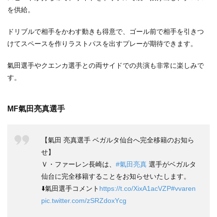
を供給。
ドリブルで相手をかわす動きも得意で、ゴール前で相手を引きつ
けてスペースを作りラストパスを出すプレーが期待できます。
氣田選手やクエンカ選手との両サイドでの共演も非常に楽しみで
す。
MF氣田亮真選手
【氣田 亮真選手 ベガルタ仙台へ完全移籍のお知ら
せ】
Ｖ・ファーレン長崎は、
#氣田亮真
選手がベガルタ
仙台に完全移籍することをお知らせいたします。
⬇️氣田選手コメント
https://t.co/XixA1acVZP
#vvaren
pic.twitter.com/zSRZdoxYcg