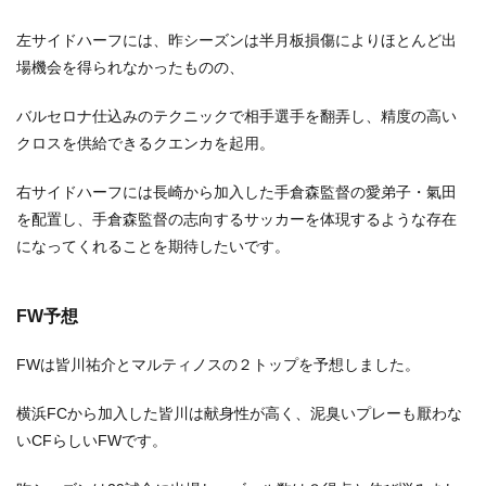
左サイドハーフには、昨シーズンは半月板損傷によりほとんど出
場機会を得られなかったものの、
バルセロナ仕込みのテクニックで相手選手を翻弄し、精度の高い
クロスを供給できるクエンカを起用。
右サイドハーフには長崎から加入した手倉森監督の愛弟子・氣田
を配置し、手倉森監督の志向するサッカーを体現するような存在
になってくれることを期待したいです。
FW予想
FWは皆川祐介とマルティノスの２トップを予想しました。
横浜FCから加入した皆川は献身性が高く、泥臭いプレーも厭わな
いCFらしいFWです。