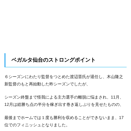
ベガルタ仙台のストロングポイント
６シーズンにわたり監督をつとめた渡辺晋氏が退任し、木山隆之
新監督のもと再始動した昨シーズンでしたが、
シーズン終盤まで怪我による主力選手の離脱に悩まされ、11月、
12月は総勝ち点の半分を稼ぎ出す巻き返しぶりを見せたものの、
最後までホームでは１度も勝利を収めることができないまま、17
位でのフィニッシュとなりました。