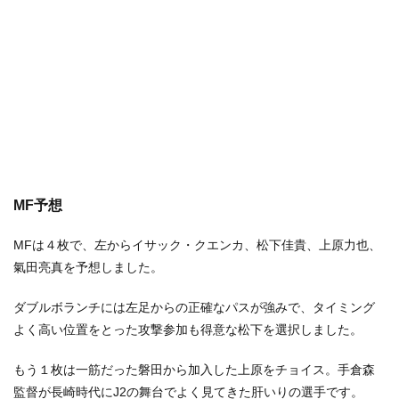
MF予想
MFは４枚で、左からイサック・クエンカ、松下佳貴、上原力也、
氣田亮真を予想しました。
ダブルボランチには左足からの正確なパスが強みで、タイミング
よく高い位置をとった攻撃参加も得意な松下を選択しました。
もう１枚は一筋だった磐田から加入した上原をチョイス。手倉森
監督が長崎時代にJ2の舞台でよく見てきた肝いりの選手です。