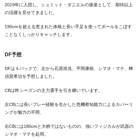
2019年に入団し、シュミット・ダニエルの後釜として、期待以上
の活躍を見せてきました。
190cmを超える恵まれた体格と長い手足を使ってボールをこぼす
ことなくしっかりキャッチします。
DF予想
DFは４バックで、左から石原崇兆、平岡康裕、シマオ・マテ、蜂
須賀孝治を予想しました。
CBは昨シーズンの主力選手を引き継いでいます。
左CBには長いプレー経験を生かした危機察知能力によるカバーリ
ングが魅力の平岡、
右CBには180cmと大柄ではないものの、強いフィジカルが武器の
シマオ・マテを起用。