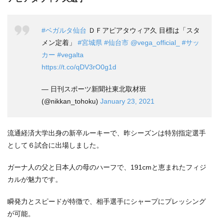
#ベガルタ仙台
ＤＦアピアタウィア久 目標は「スタ
メン定着」
#宮城県
#仙台市
@vega_official_
#サッ
カー
#vegalta
https://t.co/qDV3rO0g1d
— 日刊スポーツ新聞社東北取材班
(@nikkan_tohoku)
January 23, 2021
流通経済大学出身の新卒ルーキーで、昨シーズンは特別指定選手
として６試合に出場しました。
ガーナ人の父と日本人の母のハーフで、191cmと恵まれたフィジ
カルが魅力です。
瞬発力とスピードが特徴で、相手選手にシャープにプレッシング
が可能。