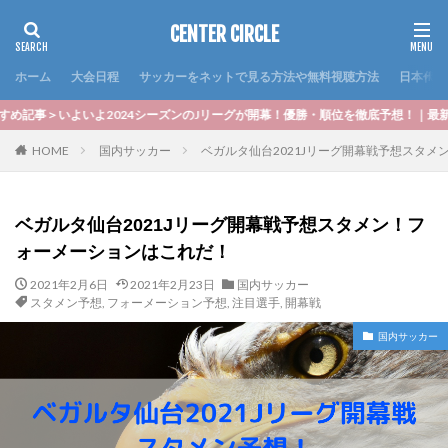
CENTER CIRCLE
ホーム
大会日程
サッカーをネットで見る方法や無料視聴方法
日本代表
4シーズンのJリーグが開幕！優勝・順位を徹底予想！｜最新J1順位予想2024！優
HOME
国内サッカー
ベガルタ仙台2021Jリーグ開幕戦予想スタ
ベガルタ仙台2021Jリーグ開幕戦予想スタメン！フ
ォーメーションはこれだ！
2021年2月6日
2021年2月23日
国内サッカー
スタメン予想
,
フォーメーション予想
,
注目選手
,
開幕戦
国内サッカー