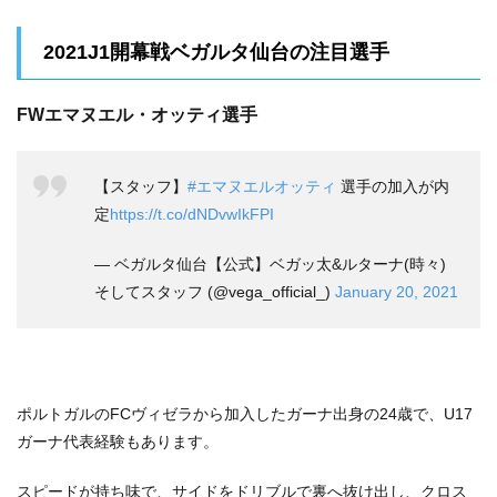
2021J1開幕戦ベガルタ仙台の注目選手
FWエマヌエル・オッティ選手
【スタッフ】
#エマヌエルオッティ
選手の加入が内
定
https://t.co/dNDvwIkFPI
— ベガルタ仙台【公式】ベガッ太&ルターナ(時々)
そしてスタッフ (@vega_official_)
January 20, 2021
ポルトガルのFCヴィゼラから加入したガーナ出身の24歳で、U17
ガーナ代表経験もあります。
スピードが持ち味で、サイドをドリブルで裏へ抜け出し、クロス