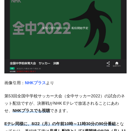
画像引用：
NHKプラス
より
第53回全国中学校サッカー大会（全中サッカー2022）の試合のネ
ット配信ですが、決勝戦がNHK Eテレで放送されることにあわ
せ、
NHKプラスでも視聴
できます。
Eテレ同様に、8/22（月）の午前10時～11時30分の90分番組
とな