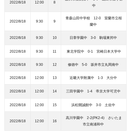
2022/8/18
12:00
8
中
青森山田中学校 12-0 室蘭市立桜
2022/8/18
9:30
9
蘭中
2022/8/18
9:30
10
日章学園中 3-0 駒場東邦中
2022/8/18
9:30
11
東北学院中 0-1 宮崎日本大学中
2022/8/18
9:30
12
修徳中 5-0 坂井市立丸岡南中
2022/8/18
12:00
13
近畿大学附属中 1-3 大分中
2022/8/18
12:00
14
三田学園中 1-4 帝京大学可児中
2022/8/18
12:00
15
浜松開誠館中 3-0 土佐中
高川学園中 2-2(PK2-4) さいたま
2022/8/18
12:00
16
市立南浦和中