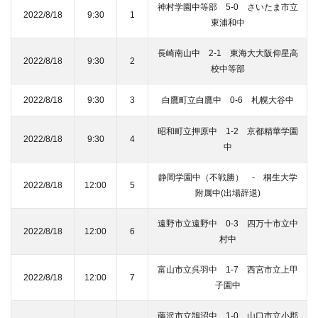
神村学園中等部 5-0 さいたま市立
2022/8/18
9:30
1
東浦和中
長崎南山中 2-1 東海大大阪仰星高
2022/8/18
9:30
2
校中等部
2022/8/18
9:30
3
白鷹町立白鷹中 0-6 札幌大谷中
昭和町立押原中 1-2 京都精華学園
2022/8/18
9:30
4
中
静岡学園中（不戦勝） - 桐生大学
2022/8/18
12:00
5
附属中(出場辞退)
遠野市立遠野中 0-3 四万十市立中
2022/8/18
12:00
6
村中
富山市立呉羽中 1-7 西宮市立上甲
2022/8/18
12:00
7
子園中
藤沢市立鵠沼中 1-0 山口市立小郡