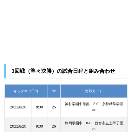
3回戦（準々決勝）の試合日程と組み合わせ
キックオフ日時
No
対戦カード
神村学園中等部 2-0 京都精華学園
2022/8/20
9:30
25
中
静岡学園中 8-0 西宮市立上甲子園
2022/8/20
9:30
26
中