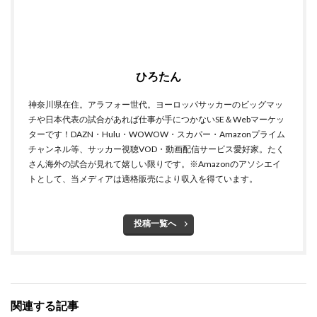
ひろたん
神奈川県在住。アラフォー世代。ヨーロッパサッカーのビッグマッ
チや日本代表の試合があれば仕事が手につかないSE＆Webマーケッ
ターです！DAZN・Hulu・WOWOW・スカパー・Amazonプライム
チャンネル等、サッカー視聴VOD・動画配信サービス愛好家。たく
さん海外の試合が見れて嬉しい限りです。※Amazonのアソシエイ
トとして、当メディアは適格販売により収入を得ています。
投稿一覧へ
関連する記事