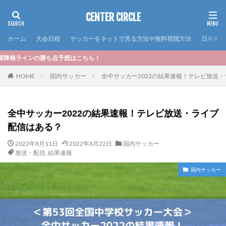
CENTER CIRCLE
ホーム
大会日程
サッカーをネットで見る方法や無料視聴方法
日本代表
想はこちら！
HOME
国内サッカー
全中サッカー2022の結果速報！テレビ放送
全中サッカー2022の結果速報！テレビ放送・ライブ
配信はある？
2022年8月11日
2022年8月22日
国内サッカー
放送・配信
,
結果速報
国内サッカー