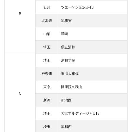
石川
ツエーゲン金沢U-18
B
北海道
旭川実
山梨
韮崎
埼玉
県立浦和
埼玉
浦和学院
神奈川
東海大相模
東京
國學院久我山
C
新潟
新潟西
埼玉
大宮アルディージャU18
埼玉
浦和西