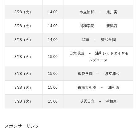
3/28（火）
14:00
市立浦和 － 旭川実
3/28（火）
14:00
浦和学院 － 新潟西
3/28（火）
14:00
武南 － 聖和学園
日大明誠 － 浦和レッドダイヤモ
3/28（火）
15:00
ンズユース
3/28（火）
15:00
敬愛学園 － 県立浦和
3/28（火）
15:00
東海大相模 － 浦和西
3/28（火）
15:00
明秀日立 － 浦和東
スポンサーリンク