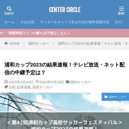
CENTER CIRCLE
ホーム
大会日程
サッカーをネットで見る方法や無料視聴方法
日本代表
勝ち点予想はこちら！
HOME
国内サッカー
浦和カップ2023の結果速報！テレビ放送・
浦和カップ2023の結果速報！テレビ放送・ネット配
信の中継予定は？
2023年3月24日
2023年3月28日
国内サッカー
日程
,
結果速報
,
高校サッカー
国内サッカー