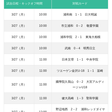
試合日程・キックオフ時間
対戦カード
3/27（月）
10:00
浦和南 1－1 日大明誠
3/27（月）
10:00
市立浦和 0－2 敬愛学園
3/27（月）
10:00
浦和学院 2－1 東海大相模
3/27（月）
10:00
武南 0－4 明秀日立
3/27（月）
11:00
日本文理 1－1 中央学院
3/27（月）
11:00
ツエーゲン金沢U-18 1－1 韮崎
國學院久我山 0－2 大宮アルディ
3/27（月）
11:00
ージャU18
3/27（月）
11:00
健大高崎 1－3 聖和学園
野辺地西 2－2 浦和レッドダイヤ