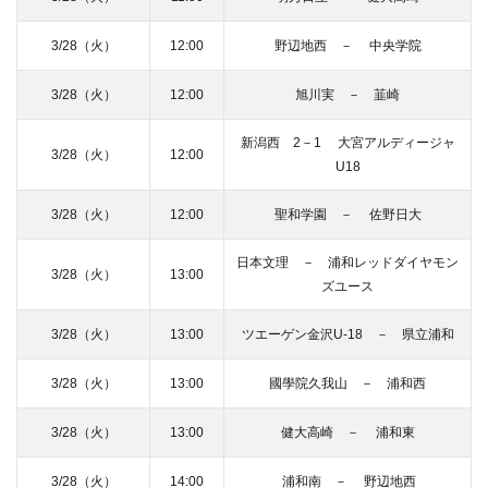
3/28（火）
12:00
野辺地西 － 中央学院
3/28（火）
12:00
旭川実 － 韮崎
新潟西 2－1 大宮アルディージャ
3/28（火）
12:00
U18
3/28（火）
12:00
聖和学園 － 佐野日大
日本文理 － 浦和レッドダイヤモン
3/28（火）
13:00
ズユース
3/28（火）
13:00
ツエーゲン金沢U-18 － 県立浦和
3/28（火）
13:00
國學院久我山 － 浦和西
3/28（火）
13:00
健大高崎 － 浦和東
3/28（火）
14:00
浦和南 － 野辺地西