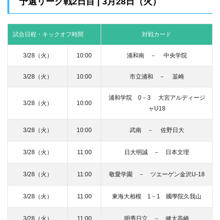
予選リーグ戦2日目 | 3月28日（火）
試合日程・キックオフ時間
対戦カード
3/28（火）
10:00
浦和南 － 中央学院
3/28（火）
10:00
市立浦和 － 韮崎
浦和学院 0－3 大宮アルディージ
3/28（火）
10:00
ャU18
3/28（火）
10:00
武南 － 佐野日大
3/28（火）
11:00
日大明誠 － 日本文理
3/28（火）
11:00
敬愛学園 － ツエーゲン金沢U-18
3/28（火）
11:00
東海大相模 1－1 國學院久我山
3/28（火）
11:00
明秀日立 － 健大高崎