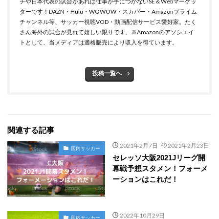
チや日本代表の試合があれば仕事が手につかないSE＆Webマーケッ
ターです！DAZN・Hulu・WOWOW・スカパー・Amazonプライム
チャンネル等、サッカー視聴VOD・動画配信サービス愛好家。たく
さん海外の試合が見れて嬉しい限りです。※Amazonのアソシエイ
トとして、当メディアは適格販売により収入を得ています。
投稿一覧へ
関連する記事
2021年2月7日
2021年2月23日
国内サッカー
セレッソ大阪2021Jリーグ開
幕戦予想スタメン！フォーメ
ーションはこれだ！
2022年10月29日
国内サッカー