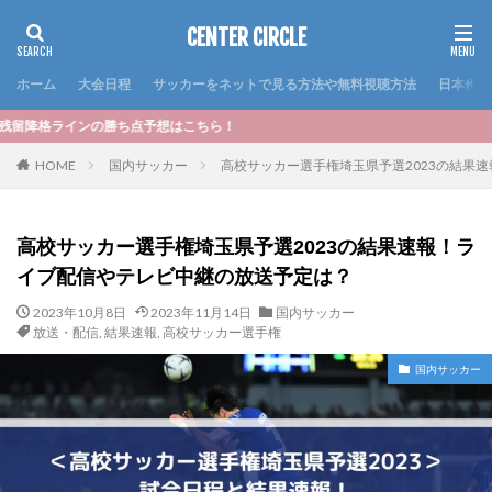
CENTER CIRCLE
ホーム
大会日程
サッカーをネットで見る方法や無料視聴方法
日本代表
予想はこちら！
HOME
国内サッカー
高校サッカー選手権埼玉県予選2023の結果
高校サッカー選手権埼玉県予選2023の結果速報！ラ
イブ配信やテレビ中継の放送予定は？
2023年10月8日
2023年11月14日
国内サッカー
放送・配信
,
結果速報
,
高校サッカー選手権
国内サッカー