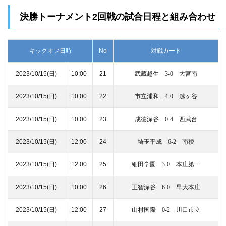
決勝トーナメント2回戦の試合日程と組み合わせ
キックオフ日時
No
対戦カード
2023/10/15
(日)
10:00
21
武蔵越生 3-0 大宮南
2023/10/15
(日)
10:00
22
市立浦和 4-0 越ヶ谷
2023/10/15
(日)
10:00
23
成徳深谷 0-4 西武台
2023/10/15
(日)
12:00
24
埼玉平成 6-2 南稜
2023/10/15
(日)
12:00
25
細田学園 3-0 本庄第一
2023/10/15
(日)
10:00
26
正智深谷 6-0 早大本庄
2023/10/15
(日)
12:00
27
山村国際 0-2 川口市立