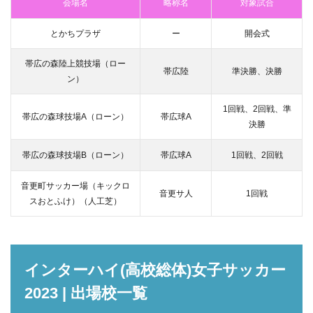
会場名
略称名
対象試合
とかちプラザ
ー
開会式
帯広の森陸上競技場（ロー
帯広陸
準決勝、決勝
ン）
1回戦、2回戦、準
帯広の森球技場A（ローン）
帯広球A
決勝
帯広の森球技場B（ローン）
帯広球A
1回戦、2回戦
音更町サッカー場（キックロ
音更サ人
1回戦
スおとふけ）（人工芝）
インターハイ(高校総体)女子サッカー
2023 | 出場校一覧