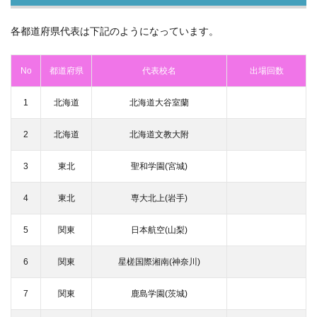
各都道府県代表は下記のようになっています。
No
都道府県
代表校名
出場回数
1
北海道
北海道大谷室蘭
2
北海道
北海道文教大附
3
東北
聖和学園(宮城)
4
東北
専大北上(岩手)
5
関東
日本航空(山梨)
6
関東
星槎国際湘南(神奈川)
7
関東
鹿島学園(茨城)