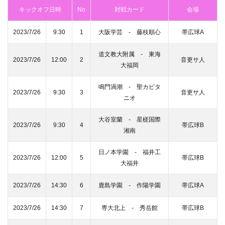
キックオフ日時
No
対戦カード
会場
2023/7/26
9:30
1
大阪学芸 ‐ 藤枝順心
帯広球A
道文教大附属 ‐ 東海
2023/7/26
12:00
2
音更サ人
大福岡
鳴門渦潮 ‐ 聖カピタ
2023/7/26
9:30
3
音更サ人
ニオ
大谷室蘭 ‐ 星槎国際
2023/7/26
9:30
4
帯広球B
湘南
日ノ本学園 ‐ 福井工
2023/7/26
12:00
5
帯広球B
大福井
2023/7/26
14:30
6
鹿島学園 ‐ 作陽学園
帯広球A
2023/7/26
14:30
7
専大北上 ‐ 秀岳館
帯広球B