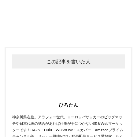
この記事を書いた人
ひろたん
神奈川県在住。アラフォー世代。ヨーロッパサッカーのビッグマッ
チや日本代表の試合があれば仕事が手につかないSE＆Webマーケッ
ターです！DAZN・Hulu・WOWOW・スカパー・Amazonプライム
チャンネル等、サッカー視聴VOD・動画配信サービス愛好家。たく