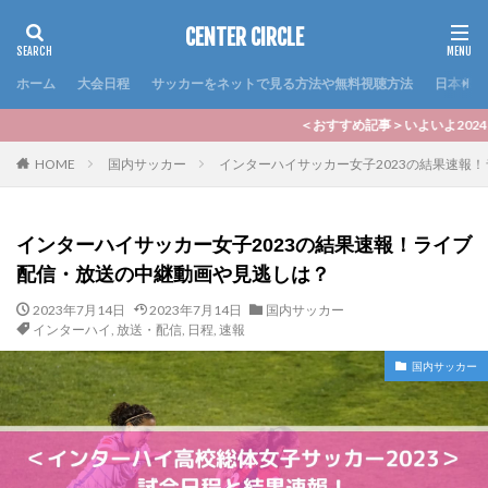
CENTER CIRCLE
ホーム
大会日程
サッカーをネットで見る方法や無料視聴方法
日本代表
＜おすすめ記事＞いよいよ2024シーズンのJリーグが開
HOME
国内サッカー
インターハイサッカー女子2023の結果速報
インターハイサッカー女子2023の結果速報！ライブ
配信・放送の中継動画や見逃しは？
2023年7月14日
2023年7月14日
国内サッカー
インターハイ
,
放送・配信
,
日程
,
速報
国内サッカー