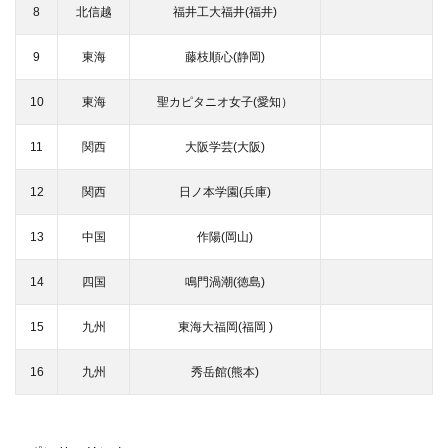
8
北信越
福井工大福井(福井)
9
東海
藤枝順心(静岡)
10
東海
聖カピタニオ女子(愛知）
11
関西
大阪学芸(大阪)
12
関西
日ノ本学園(兵庫)
13
中国
作陽(岡山)
14
四国
鳴門渦潮(徳島)
15
九州
東海大福岡(福岡 )
16
九州
秀岳館(熊本)