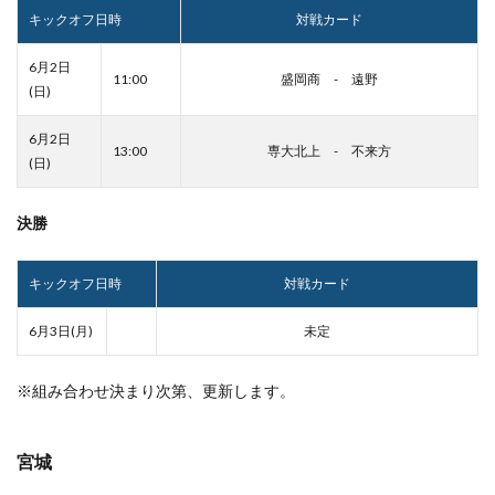
キックオフ日時
対戦カード
6月2日
11:00
盛岡商 - 遠野
(日)
6月2日
13:00
専大北上 - 不来方
(日)
決勝
キックオフ日時
対戦カード
6月3日(月)
未定
※組み合わせ決まり次第、更新します。
宮城