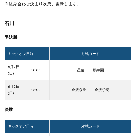
※組み合わせ決まり次第、更新します。
石川
準決勝
キックオフ日時
対戦カード
6月2日
10:00
星稜 - 鵬学園
(日)
6月2日
12:00
金沢桜丘 - 金沢学院
(日)
決勝
キックオフ日時
対戦カード