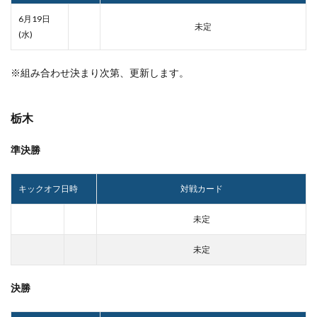
6月19日
未定
(水)
※組み合わせ決まり次第、更新します。
栃木
準決勝
キックオフ日時
対戦カード
未定
未定
決勝