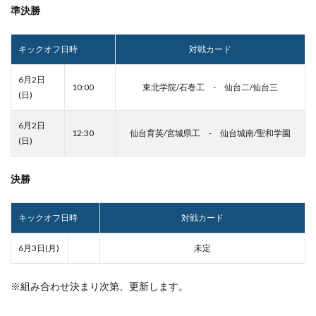
準決勝
キックオフ日時
対戦カード
6月2日
10:00
東北学院/石巻工 - 仙台二/仙台三
(日)
6月2日
12:30
仙台育英/宮城県工 - 仙台城南/聖和学園
(日)
決勝
キックオフ日時
対戦カード
6月3日(月)
未定
※組み合わせ決まり次第、更新します。