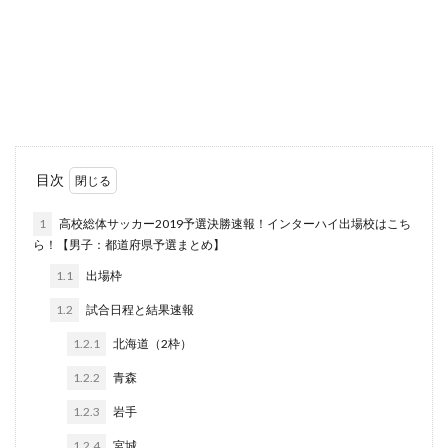
目次
1
高校総体サッカー2019予選決勝速報！インターハイ出場校はこち
ら！【男子：都道府県予選まとめ】
1.1
出場枠
1.2
試合日程と結果速報
1.2.1
北海道（2枠）
1.2.2
青森
1.2.3
岩手
1.2.4
宮城