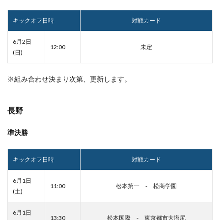
キックオフ日時
対戦カード
6月2日
12:00
未定
(日)
※組み合わせ決まり次第、更新します。
長野
準決勝
キックオフ日時
対戦カード
6月1日
11:00
松本第一 - 松商学園
(土)
6月1日
13:30
松本国際 - 東京都市大塩尻