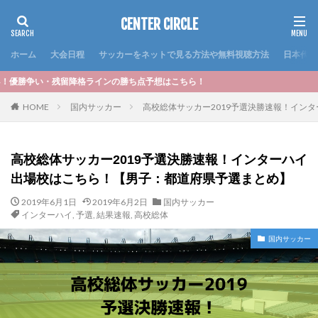
CENTER CIRCLE
ホーム
大会日程
サッカーをネットで見る方法や無料視聴方法
日本代表
ラインの勝ち点予想はこちら！
HOME
国内サッカー
高校総体サッカー2019予選決勝速報！イン
高校総体サッカー2019予選決勝速報！インターハイ
出場校はこちら！【男子：都道府県予選まとめ】
2019年6月1日
2019年6月2日
国内サッカー
インターハイ
,
予選
,
結果速報
,
高校総体
国内サッカー