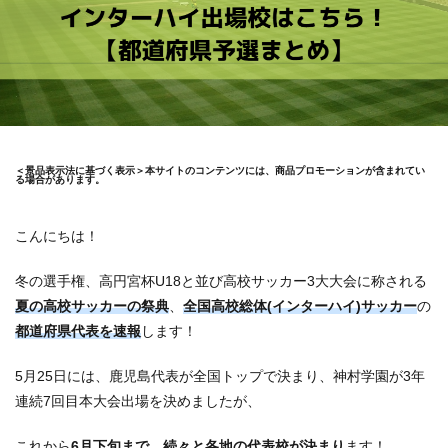
＜景品表示法に基づく表示＞本サイトのコンテンツには、商品プロモーションが含まれてい
る場合があります。
こんにちは！
冬の選手権、高円宮杯U18と並び高校サッカー3大大会に称される
夏の高校サッカーの祭典
、
全国高校総体(インターハイ)サッカー
の
都道府県代表を速報
します！
5月25日には、鹿児島代表が全国トップで決まり、神村学園が3年
連続7回目本大会出場を決めましたが、
これから
6月下旬まで、続々と各地の代表校が決まり
ます！