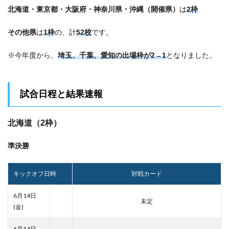
北海道・東京都・大阪府・神奈川県・沖縄（開催県）
は
2枠
その他県
は
1枠
の、計
52校
です。
※今年度から、
埼玉、千葉、愛知の出場枠が2→1
となりました。
試合日程と結果速報
北海道（2枠）
準決勝
キックオフ日時
対戦カード
6月14日
未定
(金)
6月14日