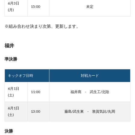
6月3日
15:00
未定
(月)
※組み合わせ決まり次第、更新します。
福井
準決勝
キックオフ日時
対戦カード
6月1日
11:00
福井商 - 武生工/北陸
(土)
6月1日
13:00
藤島/武生東 - 敦賀気比/丸岡
(土)
決勝