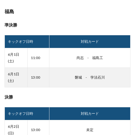
福島
準決勝
キックオフ日時
対戦カード
6月1日
11:00
尚志 - 福島工
(土)
6月1日
13:00
磐城 - 学法石川
(土)
決勝
キックオフ日時
対戦カード
6月2日
13:00
未定
(日)