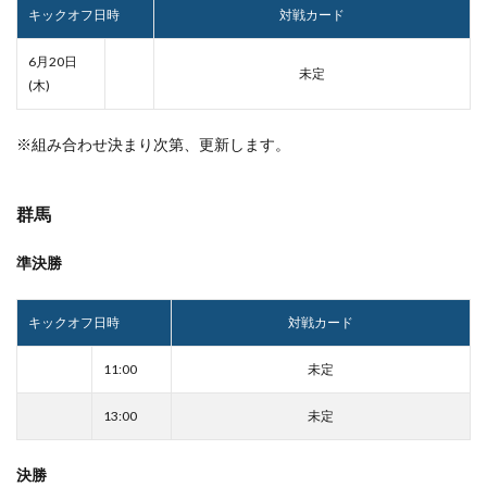
キックオフ日時
対戦カード
6月20日
未定
(木)
※組み合わせ決まり次第、更新します。
群馬
準決勝
キックオフ日時
対戦カード
11:00
未定
13:00
未定
決勝