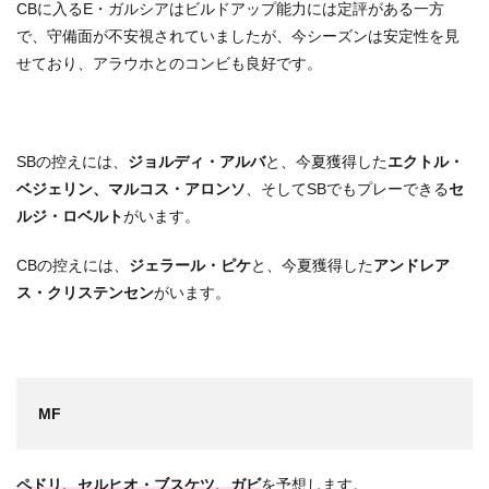
CBに入るE・ガルシアはビルドアップ能力には定評がある一方
で、守備面が不安視されていましたが、今シーズンは安定性を見
せており、アラウホとのコンビも良好です。
SBの控えには、
ジョルディ・アルバ
と、今夏獲得した
エクトル・
ベジェリン、マルコス・アロンソ
、そしてSBでもプレーできる
セ
ルジ・ロベルト
がいます。
CBの控えには、
ジェラール・ピケ
と、今夏獲得した
アンドレア
ス・クリステンセン
がいます。
MF
ペドリ、セルヒオ・ブスケツ、ガビ
を予想します。