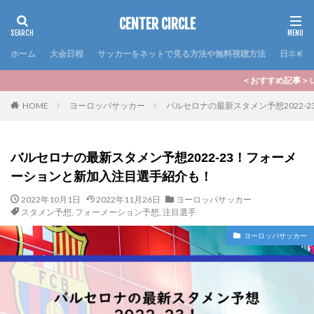
CENTER CIRCLE
ホーム
大会日程
サッカーをネットで見る方法や無料視聴方法
日本代表
＜おすすめ記事＞いよいよ2024シーズンの
HOME
ヨーロッパサッカー
バルセロナの最新スタメン予想2022-
バルセロナの最新スタメン予想2022-23！フォーメ
ーションと新加入注目選手紹介も！
2022年10月1日
2022年11月26日
ヨーロッパサッカー
スタメン予想
,
フォーメーション予想
,
注目選手
ヨーロッパサッカー