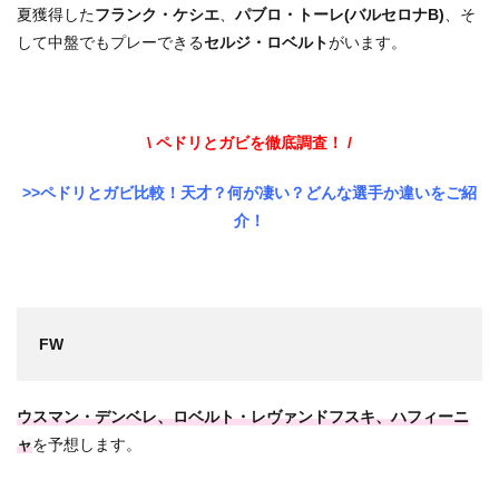
夏獲得した
フランク・ケシエ
、
パブロ・トーレ(バルセロナB)
、そ
して中盤でもプレーできる
セルジ・ロベルト
がいます。
\ ペドリとガビを徹底調査！ /
>>ペドリとガビ比較！天才？何が凄い？どんな選手か違いをご紹
介！
FW
ウスマン・デンベレ、ロベルト・レヴァンドフスキ、ハフィーニ
ャ
を予想します。