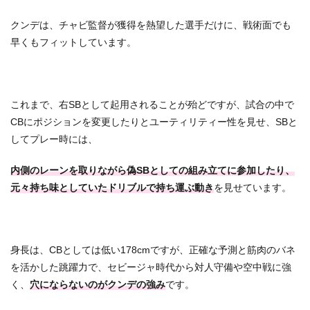
クンデは、チャビ監督が獲得を熱望した選手だけに、戦術面でも
早くもフィットしています。
これまで、右SBとして起用されることが殆どですが、試合の中で
CBにポジションを変更したりとユーティリティー性を見せ、SBと
してプレー時には、
内側のレーンを取りながら偽SBとしての組み立てに参加したり、
元々持ち味としていたドリブルで持ち運ぶ動き
を見せています。
身長は、CBとしては低い178cmですが、正確な予測と筋肉のバネ
を活かした跳躍力で、セビージャ時代から対人守備や空中戦に強
く、
穴にならないのがクンデの強み
です。