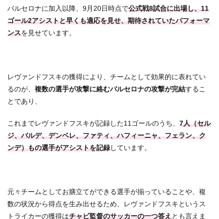
バルセロナに加入以降、9月20日時点で
公式戦8試合に出場し、11
ゴール2アシストと早くも適応を見せ、期待されていたパフォーマ
ンス
を見せています。
レヴァンドフスキの獲得により、チームとして効果的に表れてい
るのが、
複数の選手が攻撃に絡むバルセロナの攻撃が完結
するこ
とであり、
これまでレヴァンドフスキが記録した11ゴールのうち、
7人（セル
ジ、バルデ、デンベレ、ファティ、ハフィーニャ、フェラン、ク
ンデ）もの選手がアシストを記録
しています。
元々チームとしてお膳立てができる選手が揃っていることや、複
数の状況から得点を生み出せるため、レヴァンドフスキというス
トライカーの獲得は
チャビ監督のサッカーの一つ答え
とも言えま