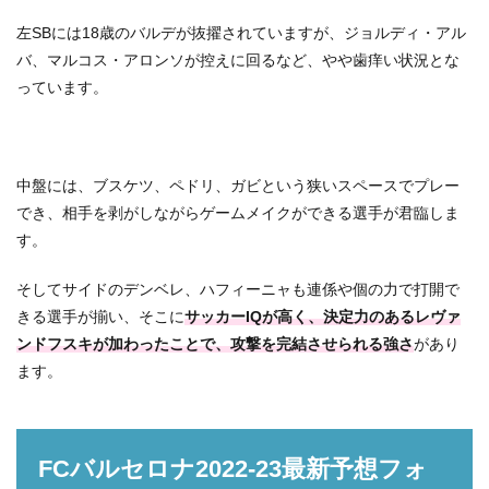
左SBには18歳のバルデが抜擢されていますが、ジョルディ・アル
バ、マルコス・アロンソが控えに回るなど、やや歯痒い状況とな
っています。
中盤には、ブスケツ、ペドリ、ガビという狭いスペースでプレー
でき、相手を剥がしながらゲームメイクができる選手が君臨しま
す。
そしてサイドのデンベレ、ハフィーニャも連係や個の力で打開で
きる選手が揃い、そこに
サッカーIQが高く、決定力のあるレヴァ
ンドフスキが加わったことで、攻撃を完結させられる強さ
があり
ます。
FCバルセロナ2022-23最新予想フォ