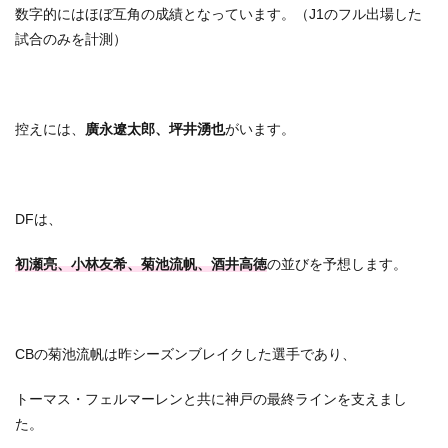
数字的にはほぼ互角の成績となっています。（J1のフル出場した
試合のみを計測）
控えには、
廣永遼太郎、坪井湧也
がいます。
DFは、
初瀬亮、小林友希、菊池流帆、酒井高徳
の並びを予想します。
CBの菊池流帆は昨シーズンブレイクした選手であり、
トーマス・フェルマーレンと共に神戸の最終ラインを支えまし
た。