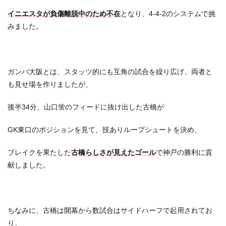
イニエスタが負傷離脱中のため不在
となり、4-4-2のシステムで挑
みました。
ガンバ大阪とは、スタッツ的にも互角の試合を繰り広げ、両者と
も見せ場を作りましたが、
後半34分、山口蛍のフィードに抜け出した古橋が
GK東口のポジションを見て、技ありループシュートを決め、
ブレイクを果たした
古橋らしさが見えたゴール
で神戸の勝利に貢
献しました。
ちなみに、古橋は開幕から数試合はサイドハーフで起用されてお
り、