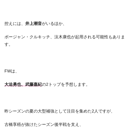
控えには、
井上潮音
がいるほか、
ボージャン・クルキッチ、汰木康也が起用される可能性もありま
す。
FWは、
大迫勇也、武藤嘉紀
の2トップを予想します。
昨シーズンの夏の大型補強として注目を集めた2人ですが、
古橋享梧が抜けたシーズン後半戦を支え、