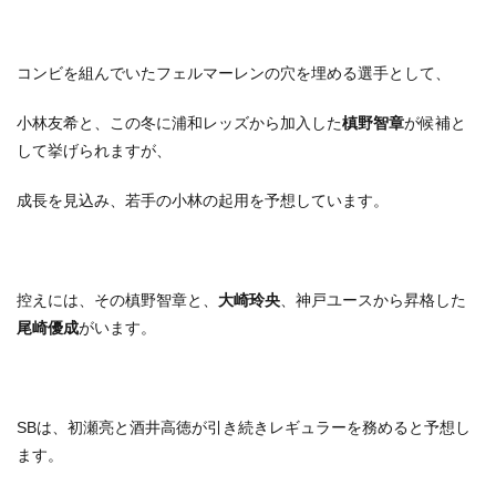
コンビを組んでいたフェルマーレンの穴を埋める選手として、
小林友希と、この冬に浦和レッズから加入した
槙野智章
が候補と
して挙げられますが、
成長を見込み、若手の小林の起用を予想しています。
控えには、その槙野智章と、
大崎玲央
、神戸ユースから昇格した
尾崎優成
がいます。
SBは、初瀬亮と酒井高徳が引き続きレギュラーを務めると予想し
ます。