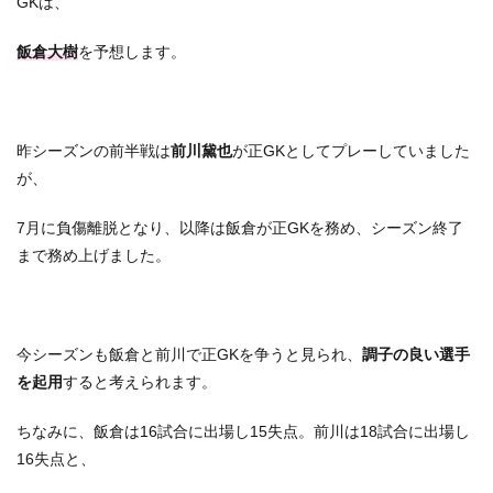
GKは、
飯倉大樹
を予想します。
昨シーズンの前半戦は
前川黛也
が正GKとしてプレーしていました
が、
7月に負傷離脱となり、以降は飯倉が正GKを務め、シーズン終了
まで務め上げました。
今シーズンも飯倉と前川で正GKを争うと見られ、
調子の良い選手
を起用
すると考えられます。
ちなみに、飯倉は16試合に出場し15失点。前川は18試合に出場し
16失点と、