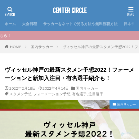
CENTER CIRCLE
ホーム
大会日程
サッカーをネットで見る方法や無料視聴方法
日本代表
＜おすすめ記事＞い
HOME
国内サッカー
ヴィッセル神戸の最新スタメン予想2022！
ヴィッセル神戸の最新スタメン予想2022！フォーメ
ーションと新加入注目・有名選手紹介も！
2022年2月18日
2022年4月14日
国内サッカー
スタメン予想
,
フォーメーション予想
,
有名選手
,
注目選手
国内サッカー