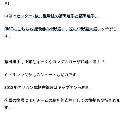
MF
中盤は
センター2枚に復帰組の藤田選手と福田選手、
RMFにこちらも復帰組の小野選手、左に中野嘉大選手
を予想しま
す。
藤田選手
は
正確なキックやロングスローが武器
の選手で、
ミドルレンジからのシュートも魅力です。
2012年のサガン鳥栖在籍時はキャプテンも務め、
今回の復帰によりチームの精神的支柱としての役割も期待されま
す。