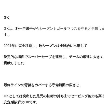
GK
GKは、
朴一圭選手
が今シーズンもゴールマウスを守ると予想しま
す。
2021年に完全移籍し、
昨シーズンは全試合に出場して
決定的な場面でスーパーセーブを連発し、チームの躍進に大きく
貢献
しました。
最終ラインの背後をカバーする守備範囲の広さ
と、
GKとしては突出した足元の技術の持ち主
で
セービング能力も高く
安定感抜群
のGKです。