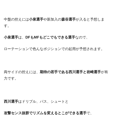
中盤の控えには
小泉選手
や新加入の
森谷選手
が入ると予想しま
す。
小泉選手
は、
DFもMFもどこでもできる選手
なので、
ローテーションで色んなポジションでの起用が予想されます。
両サイドの控えには、
期待の若手である西川選手と岩崎
選手
が有
力です。
西川選手
はドリブル、パス、シュートと
攻撃センス抜群でリズムを変えるとこができる選手
で、