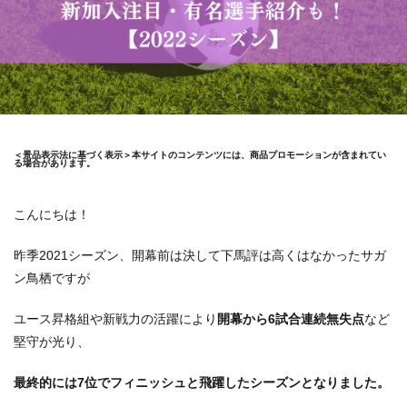
＜景品表示法に基づく表示＞本サイトのコンテンツには、商品プロモーションが含まれてい
る場合があります。
こんにちは！
昨季2021シーズン、開幕前は決して下馬評は高くはなかったサガ
ン鳥栖ですが
ユース昇格組や新戦力の活躍により
開幕から6試合連続無失点
など
堅守が光り、
最終的には7位でフィニッシュと飛躍したシーズンとなりました。