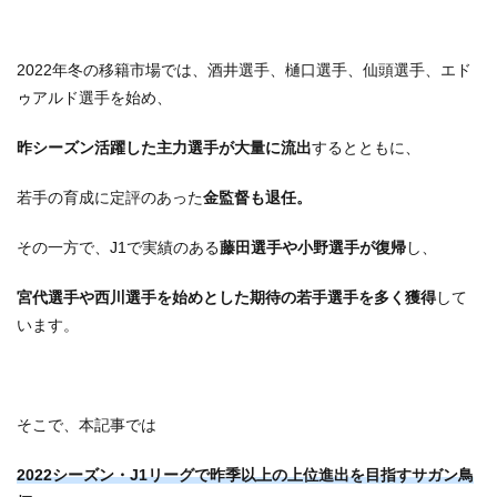
2022年冬の移籍市場では、酒井選手、樋口選手、仙頭選手、エド
ゥアルド選手を始め、
昨シーズン活躍した主力選手が大量に流出
するとともに、
若手の育成に定評のあった
金監督も退任。
その一方で、J1で実績のある
藤田選手や小野選手が復帰
し、
宮代選手や西川選手を始めとした期待の若手選手を多く獲得
して
います。
そこで、本記事では
2
022シーズン・J1リーグで昨季以上の上位進出を目指すサガン鳥