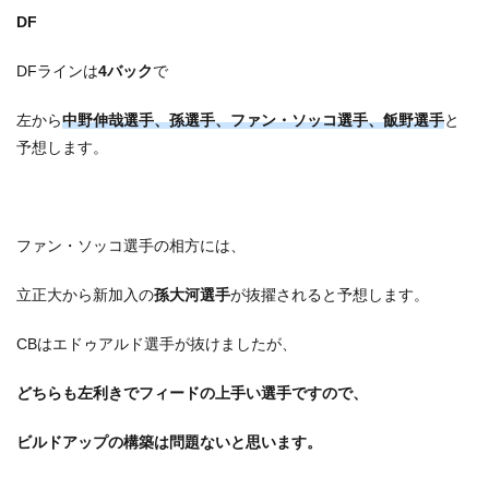
DF
DFラインは
4
バック
で
左から
中野伸哉選手、孫選手、ファン・ソッコ選手、飯野選手
と
予想します。
ファン・ソッコ選手の相方には、
立正大から新加入の
孫大河選手
が抜擢されると予想します。
CBはエドゥアルド選手が抜けましたが、
どちらも左利きでフィードの上手い選手ですので、
ビルドアップの構築は問題ないと思います。