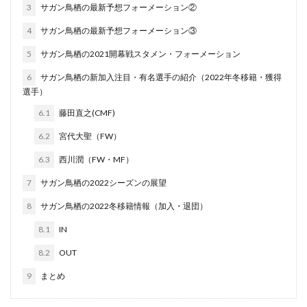
3
サガン鳥栖の最新予想フォーメーション②
4
サガン鳥栖の最新予想フォーメーション③
5
サガン鳥栖の2021開幕戦スタメン・フォーメーション
6
サガン鳥栖の新加入注目・有名選手の紹介（2022年冬移籍・獲得
選手）
6.1
藤田直之(CMF)
6.2
宮代大聖（FW）
6.3
西川潤（FW・MF）
7
サガン鳥栖の2022シーズンの展望
8
サガン鳥栖の2022冬移籍情報（加入・退団）
8.1
IN
8.2
OUT
9
まとめ