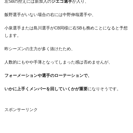
左SBの控えには新加入の
ジエゴ選手
が入り、
飯野選手がいない場合の右には中野伸哉選手や、
小泉選手または島川選手がCB同様に右SBも務めことになると予想
します。
昨シーズンの主力が多く抜けたため、
人数的にもやや手薄となってしまった感は否めませんが、
フォーメーションや選手のローテーションで、
いかに上手くメンバーを回していくかが重要
になりそうです。
スポンサーリンク