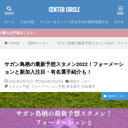
CENTER CIRCLE
ホーム
大会日程
サッカーをネットで見る方法や無料視聴方法
日本代表
＜お
HOME
国内サッカー
サガン鳥栖の最新予想スタメン2022！フォ
サガン鳥栖の最新予想スタメン2022！フォーメーシ
ョンと新加入注目・有名選手紹介も！
2022年2月25日
2022年2月25日
国内サッカー
スタメン予想
,
フォーメーション予想
,
有名選手
,
注目選手
国内サッカー