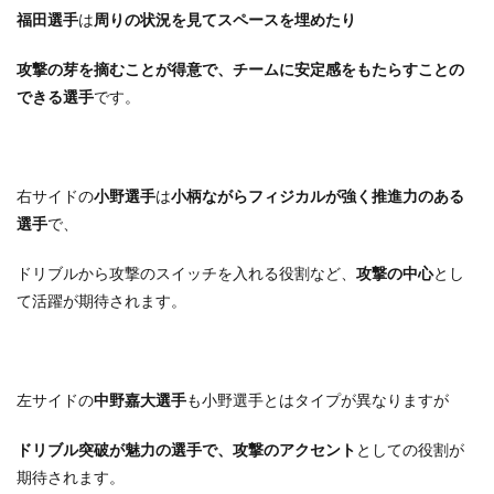
福田選手
は
周りの状況を見てスペースを埋めたり
攻撃の芽を摘むことが得意で、
チームに安定感をもたらすことの
できる選手
です。
右サイドの
小野選手
は
小柄ながらフィジカルが強く推進力のある
選手
で、
ドリブルから攻撃のスイッチを入れる役割など、
攻撃の中心
とし
て活躍が期待されます。
左サイドの
中野嘉大選手
も小野選手とはタイプが異なりますが
ドリブル突破が魅力の選手で、
攻撃のアクセント
としての役割が
期待されます。