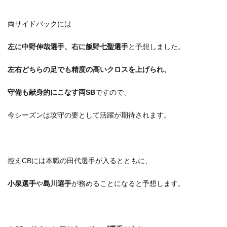
両サイドバックには
左に中野伸哉選手、右に飯野七聖選手
と予想しました。
左右どちらの足でも精度の高いクロスを上げられ、
守備も献身的にこなす両SB
ですので、
今シーズンは攻守の要として活躍が期待されます。
控えCBには本職の田代選手が入るとともに、
小泉選手
や
島川選手
が務めることになると予想します。