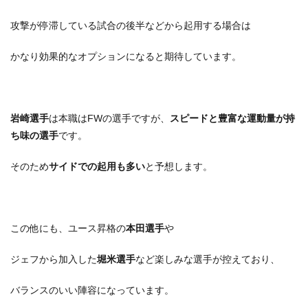
攻撃が停滞している試合の後半などから起用する場合は
かなり効果的なオプションになると期待しています。
岩崎選手
は本職はFWの選手ですが、
スピードと豊富な運動量が持
ち味の選手
です。
そのため
サイドでの起用も多い
と予想します。
この他にも、ユース昇格の
本田選手
や
ジェフから加入した
堀米選手
など楽しみな選手が控えており、
バランスのいい陣容になっています。