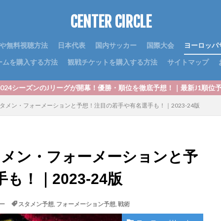
CENTER CIRCLE
や無料視聴方法
日本代表
国内サッカー
国際大会
ヨーロッパ
ームを購入する方法
観戦チケットを購入する方法
サイトマップ
ーグが開幕！優勝・順位を徹底予想！｜最新J1順位予想2024！優勝争い
タメン・フォーメーションと予想！注目の若手や有名選手も！｜2023-24版
タメン・フォーメーションと予
！｜2023-24版
ー
スタメン予想
,
フォーメーション予想
,
戦術