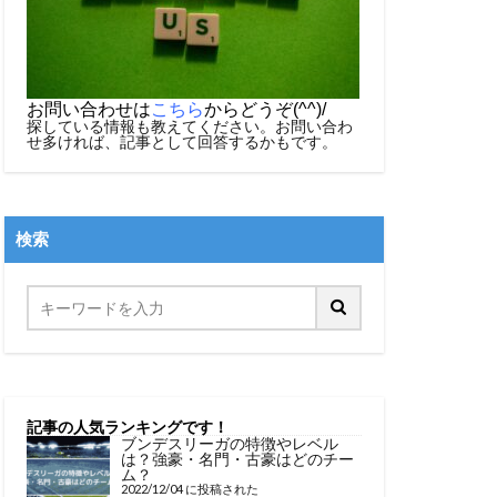
お問い合わせは
こちら
からどうぞ(^^)/
探している情報も教えてください。お問い合わ
せ多ければ、記事として回答するかもです。
検索
記事の人気ランキングです！
ブンデスリーガの特徴やレベル
は？強豪・名門・古豪はどのチー
ム？
2022/12/04 に投稿された