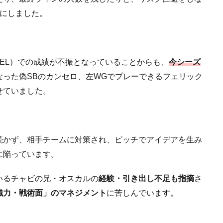
手にしました。
,EL）での成績が不振となっていることからも、
今シーズ
なった偽SBのカンセロ、左WGでプレーできるフェリック
せていました。
続かず、相手チームに対策され、ピッチでアイデアを生み
に陥っています。
いるチャビの兄・オスカルの
経験・引き出し不足も指摘
さ
織力・戦術面」のマネジメント
に苦しんでいます。