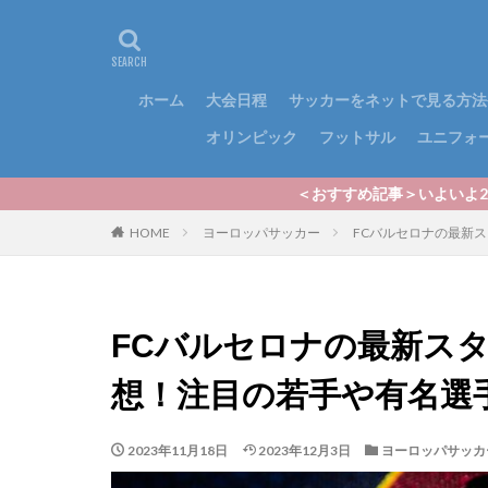
ホーム
大会日程
サッカーをネットで見る方法
オリンピック
フットサル
ユニフォ
＜おすすめ記事＞いよいよ2024シーズンのJリ
HOME
ヨーロッパサッカー
FCバルセロナの最新ス
FCバルセロナの最新ス
想！注目の若手や有名選手も
2023年11月18日
2023年12月3日
ヨーロッパサッカ