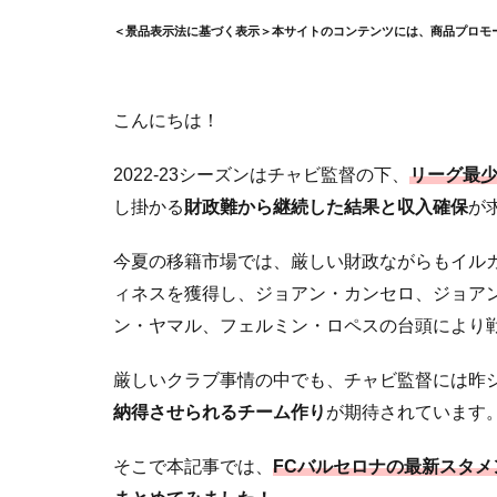
＜景品表示法に基づく表示＞本サイトのコンテンツには、商品プロモ
こんにちは！
2022-23シーズンはチャビ監督の下、
リーグ最
し掛かる
財政難から継続した結果と収入確保
が
今夏の移籍市場では、厳しい財政ながらもイル
ィネスを獲得し、ジョアン・カンセロ、ジョア
ン・ヤマル、フェルミン・ロペスの台頭により
厳しいクラブ事情の中でも、チャビ監督には昨
納得させられるチーム作り
が期待されています
そこで本記事では、
FCバルセロナの最新スタ