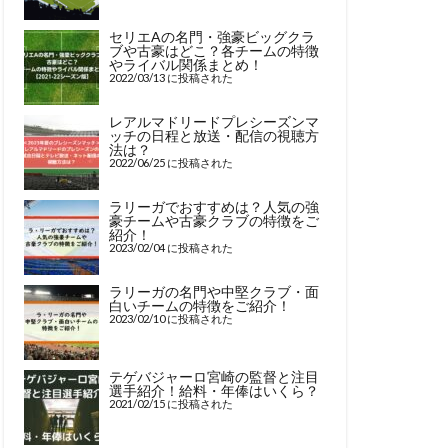
セリエAの名門・強豪ビッグクラ
ブや古豪はどこ？各チームの特徴
やライバル関係まとめ！
2022/03/13 に投稿された
レアルマドリードプレシーズンマ
ッチの日程と放送・配信の視聴方
法は？
2022/06/25 に投稿された
ラリーガでおすすめは？人気の強
豪チームや古豪クラブの特徴をご
紹介！
2023/02/04 に投稿された
ラリーガの名門や中堅クラブ・面
白いチームの特徴をご紹介！
2023/02/10 に投稿された
テゲバジャーロ宮崎の監督と注目
選手紹介！給料・年俸はいくら？
2021/02/15 に投稿された