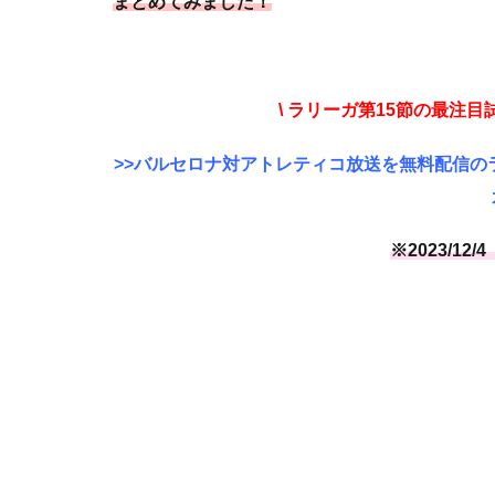
まとめてみました！
\ ラリーガ第15節の最注目
>>バルセロナ対アトレティコ放送を無料配信の
※2023/1