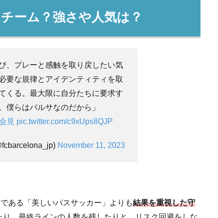
なチーム？強さや人気は？
び、プレーと感触を取り戻したい気
必要な規律とアイデンティティを取
てくる。最大限に自分たちに要求す
。僕らはバルサなのだから」
者会見
pic.twitter.com/c9xUps8QJP
barcelona_jp)
November 11, 2023
ティである「美しいパスサッカー」よりも
結果を重視した守
たり、最終ラインの人数を残したりと、リスク回避をしな