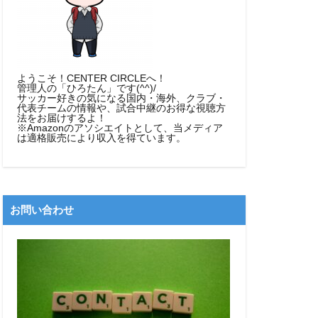
ようこそ！CENTER CIRCLEへ！
管理人の「ひろたん」です(^^)/
サッカー好きの気になる国内・海外、クラブ・
代表チームの情報や、試合中継のお得な視聴方
法をお届けするよ！
※Amazonのアソシエイトとして、当メディア
は適格販売により収入を得ています。
お問い合わせ