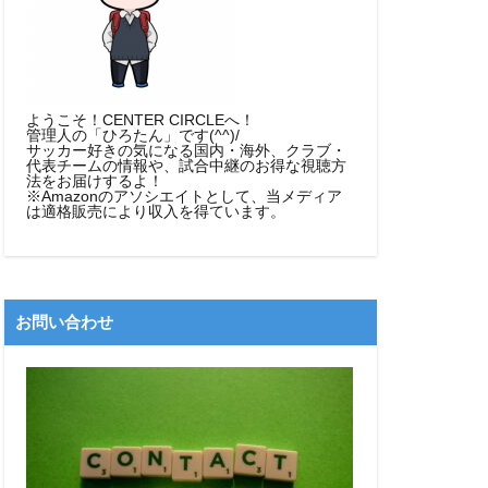
ようこそ！CENTER CIRCLEへ！
管理人の「ひろたん」です(^^)/
サッカー好きの気になる国内・海外、クラブ・
代表チームの情報や、試合中継のお得な視聴方
法をお届けするよ！
※Amazonのアソシエイトとして、当メディア
は適格販売により収入を得ています。
お問い合わせ