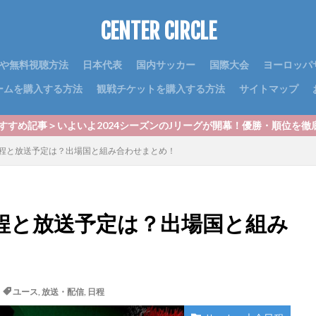
CENTER CIRCLE
や無料視聴方法
日本代表
国内サッカー
国際大会
ヨーロッパ
ームを購入する方法
観戦チケットを購入する方法
サイトマップ
よ2024シーズンのJリーグが開幕！優勝・順位を徹底予想！｜最新J1
の日程と放送予定は？出場国と組み合わせまとめ！
の日程と放送予定は？出場国と組み
ユース
,
放送・配信
,
日程