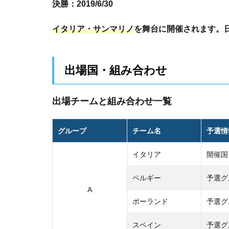
決勝：2019/6/30
イタリア・サンマリノ
を舞台に開催されます。
出場国・組み合わせ
出場チームと組み合わせ一覧
グループ
チーム名
予選情
イタリア
開催国
ベルギー
予選グ
A
ポーランド
予選グ
スペイン
予選グ