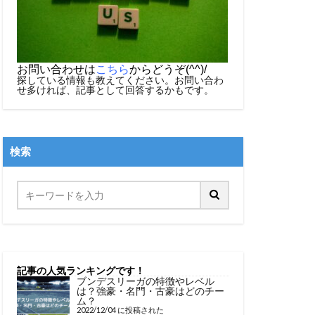
お問い合わせは
こちら
からどうぞ(^^)/
探している情報も教えてください。お問い合わ
せ多ければ、記事として回答するかもです。
検索
記事の人気ランキングです！
ブンデスリーガの特徴やレベル
は？強豪・名門・古豪はどのチー
ム？
2022/12/04 に投稿された