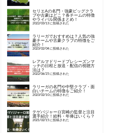
セリエAの名門・強豪ビッグクラ
ブや古豪はどこ？各チームの特徴
やライバル関係まとめ！
2022/03/13 に投稿された
ラリーガでおすすめは？人気の強
豪チームや古豪クラブの特徴をご
紹介！
2023/02/04 に投稿された
レアルマドリードプレシーズンマ
ッチの日程と放送・配信の視聴方
法は？
2022/06/25 に投稿された
ラリーガの名門や中堅クラブ・面
白いチームの特徴をご紹介！
2023/02/10 に投稿された
テゲバジャーロ宮崎の監督と注目
選手紹介！給料・年俸はいくら？
2021/02/15 に投稿された