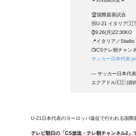
🏆国際親善試合
🆚U-21 イタリア🇮
⌚️9.26(月)22:30KO
📍イタリア／Stadio Teo
📺CSテレ朝チャ
サッカー日本代表
p
— サッカー日本代表 🇯
エクアドル🇪🇨 (@jfa
U-21日本代表のヨーロッパ遠征で行われる国際
テレビ朝日の「CS放送・テレ朝チャンネル2」