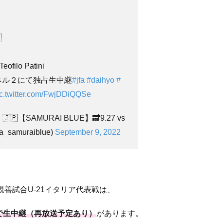

filo Patini
ンネル２にて独占生中継
#jfa
#daihyo
#
ic.twitter.com/FwjDDiQQSe
🇵【SAMURAI BLUE】🔜9.27 vs
_samuraiblue)
September 9, 2022
親善試合U-21イタリア代表戦は、
で生中継（再放送予定あり）
があります。