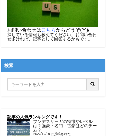
お問い合わせは
こちら
からどうぞ(^^)/
探している情報も教えてください。お問い合わ
せ多ければ、記事として回答するかもです。
検索
記事の人気ランキングです！
ブンデスリーガの特徴やレベル
は？強豪・名門・古豪はどのチー
ム？
2022/12/04 に投稿された