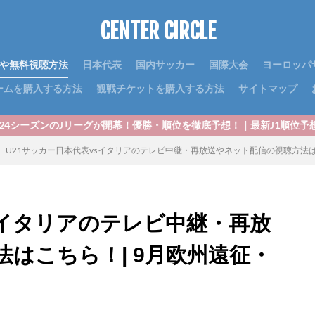
CENTER CIRCLE
や無料視聴方法
日本代表
国内サッカー
国際大会
ヨーロッパ
ームを購入する方法
観戦チケットを購入する方法
サイトマップ
ーグが開幕！優勝・順位を徹底予想！｜最新J1順位予想2024！優勝争い
U21サッカー日本代表vsイタリアのテレビ中継・再放送やネット配信の視聴方法は
sイタリアのテレビ中継・再放
はこちら！| 9月欧州遠征・