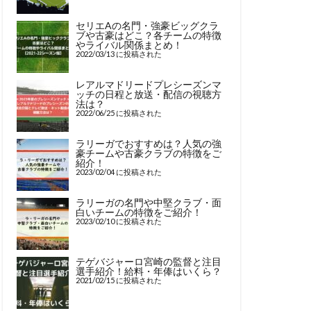
セリエAの名門・強豪ビッグクラ
ブや古豪はどこ？各チームの特徴
やライバル関係まとめ！
2022/03/13 に投稿された
レアルマドリードプレシーズンマ
ッチの日程と放送・配信の視聴方
法は？
2022/06/25 に投稿された
ラリーガでおすすめは？人気の強
豪チームや古豪クラブの特徴をご
紹介！
2023/02/04 に投稿された
ラリーガの名門や中堅クラブ・面
白いチームの特徴をご紹介！
2023/02/10 に投稿された
テゲバジャーロ宮崎の監督と注目
選手紹介！給料・年俸はいくら？
2021/02/15 に投稿された