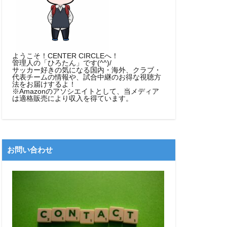
ようこそ！CENTER CIRCLEへ！
管理人の「ひろたん」です(^^)/
サッカー好きの気になる国内・海外、クラブ・
代表チームの情報や、試合中継のお得な視聴方
法をお届けするよ！
※Amazonのアソシエイトとして、当メディア
は適格販売により収入を得ています。
お問い合わせ