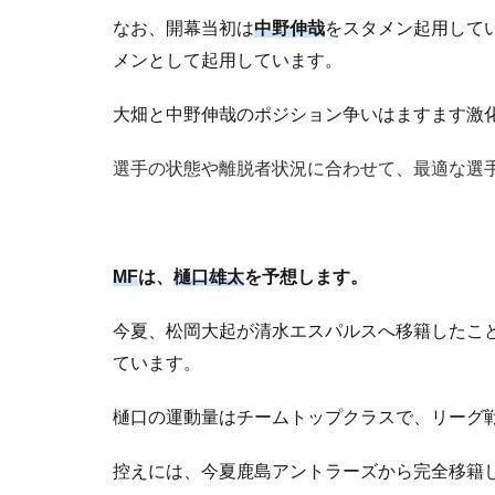
なお、開幕当初は
中野伸哉
をスタメン起用して
メンとして起用しています。
大畑と中野伸哉のポジション争いはますます激
選手の状態や離脱者状況に合わせて、最適な選
MF
は、
樋口雄太
を予想します。
今夏、松岡大起が清水エスパルスへ移籍したこ
ています。
樋口の運動量はチームトップクラスで、リーグ
控えには、今夏鹿島アントラーズから完全移籍