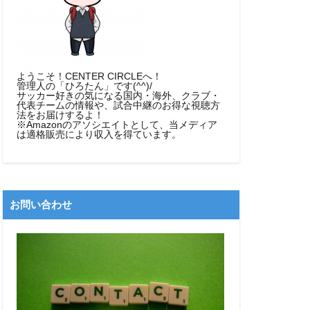
ようこそ！CENTER CIRCLEへ！
管理人の「ひろたん」です(^^)/
サッカー好きの気になる国内・海外、クラブ・
代表チームの情報や、試合中継のお得な視聴方
法をお届けするよ！
※Amazonのアソシエイトとして、当メディア
は適格販売により収入を得ています。
お問い合わせ