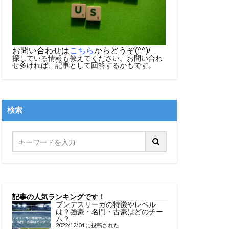
お問い合わせは
こちら
からどうぞ(^^)/
探している情報も教えてください。お問い合わ
せ多ければ、記事として回答するかもです。
検索
記事の人気ランキングです！
ブンデスリーガの特徴やレベル
は？強豪・名門・古豪はどのチー
ム？
2022/12/04 に投稿された