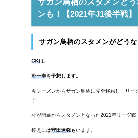
サガン鳥栖のスタメンどう
ンも！【2021年J1後半戦】
サガン鳥栖のスタメンがどうな
GK
は、
朴一圭
を予想します。
今シーズンからサガン鳥栖に完全移籍し、リー
す。
朴が開幕からスタメンとなった2021年リーグ
控えには
守田達弥
もいます。