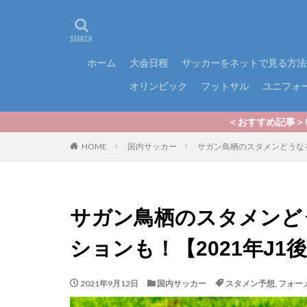
ホーム
大会日程
サッカーをネットで見る方法
オリンピック
フットサル
ユニフォ
＜おすすめ記事＞いよいよ2024シー
HOME
国内サッカー
サガン鳥栖のスタメンどうなる
サガン鳥栖のスタメンど
ションも！【2021年J1
2021年9月12日
国内サッカー
スタメン予想
,
フォー