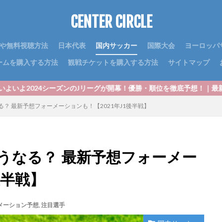
CENTER CIRCLE
や無料視聴方法
日本代表
国内サッカー
国際大会
ヨーロッパ
ームを購入する方法
観戦チケットを購入する方法
サイトマップ
ズンのJリーグが開幕！優勝・順位を徹底予想！｜最新J1順位予想202
？ 最新予想フォーメーションも！【2021年J1後半戦】
うなる？ 最新予想フォーメー
後半戦】
メーション予想
,
注目選手