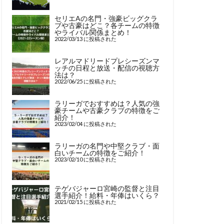
セリエAの名門・強豪ビッグクラ
ブや古豪はどこ？各チームの特徴
やライバル関係まとめ！
2022/03/13 に投稿された
レアルマドリードプレシーズンマ
ッチの日程と放送・配信の視聴方
法は？
2022/06/25 に投稿された
ラリーガでおすすめは？人気の強
豪チームや古豪クラブの特徴をご
紹介！
2023/02/04 に投稿された
ラリーガの名門や中堅クラブ・面
白いチームの特徴をご紹介！
2023/02/10 に投稿された
テゲバジャーロ宮崎の監督と注目
選手紹介！給料・年俸はいくら？
2021/02/15 に投稿された