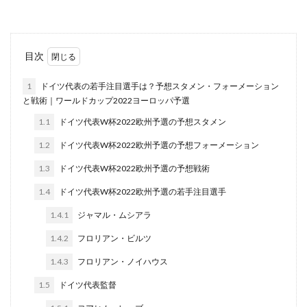
目次
1
ドイツ代表の若手注目選手は？予想スタメン・フォーメーション
と戦術｜ワールドカップ2022ヨーロッパ予選
1.1
ドイツ代表W杯2022欧州予選の予想スタメン
1.2
ドイツ代表W杯2022欧州予選の予想フォーメーション
1.3
ドイツ代表W杯2022欧州予選の予想戦術
1.4
ドイツ代表W杯2022欧州予選の若手注目選手
1.4.1
ジャマル・ムシアラ
1.4.2
フロリアン・ビルツ
1.4.3
フロリアン・ノイハウス
1.5
ドイツ代表監督