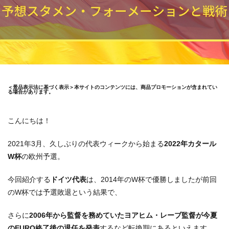
＜景品表示法に基づく表示＞本サイトのコンテンツには、商品プロモーションが含まれてい
る場合があります。
こんにちは！
2021年3月、久しぶりの代表ウィークから始まる
2022年カタール
W杯
の欧州予選。
今回紹介する
ドイツ代表
は、2014年のW杯で優勝しましたが前回
のW杯では予選敗退という結果で、
さらに
2006年から監督を務めていたヨアヒム・レーブ監督が今夏
のEURO終了後の
退任を発表
するなど転換期にあるといえます。