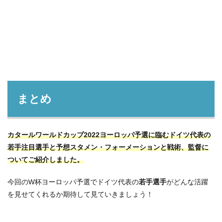
まとめ
カタールワールドカップ2022ヨーロッパ予選に臨むドイツ代表の
若手注目選手と予想スタメン・フォーメーションと戦術、監督に
ついてご紹介しました。
今回のW杯ヨーロッパ予選でドイツ代表の
若手選手
がどんな活躍
を見せてくれるか期待して見ていきましょう！