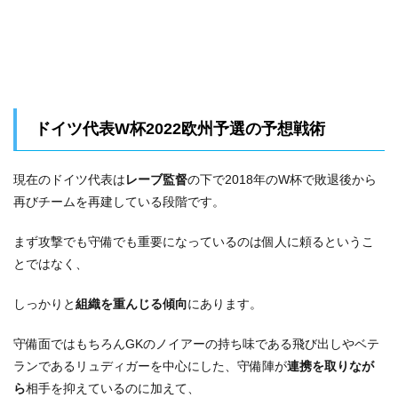
ドイツ代表W杯2022欧州予選の予想戦術
現在のドイツ代表は
レーブ監督
の下で2018年のW杯で敗退後から
再びチームを再建している段階です。
まず攻撃でも守備でも重要になっているのは個人に頼るというこ
とではなく、
しっかりと
組織を重んじる傾向
にあります。
守備面ではもちろんGKのノイアーの持ち味である飛び出しやベテ
ランであるリュディガーを中心にした、守備陣が
連携を取りなが
ら
相手を抑えているのに加えて、