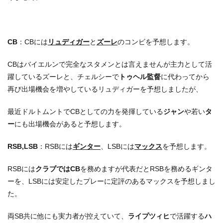
CB
：CBには
リュディガー
と
ズーレ
のコンビを予想します。
CBはバイエルンで完全なスタメンとは言えませんが主力として活
躍しているズーレと、チェルシーで
トゥヘル監督
に代わってから
再び出場機会を増やしているリュディガーを予想しましたが、
最近ドルトムントでCBとしての力を発揮している
ジャン
や若い
タ
ー
にも出場機会があると予想します。
RSB,LSB
：RSBには
ギンター
、LSBには
マックス
を予想します。
RSBには
クラブではCB
を務めますが代表だとRSBを務めるギンタ
ーを、LSBには安定したプレーに定評のあるマックスを予想しまし
た。
両SB共に他にも実力者が控えていて、
ライプツィヒ
で活躍する
ハ