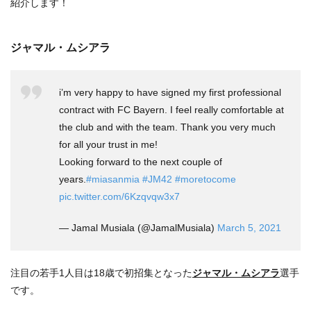
紹介します！
ジャマル・ムシアラ
i’m very happy to have signed my first professional
contract with FC Bayern. I feel really comfortable at
the club and with the team. Thank you very much
for all your trust in me!
Looking forward to the next couple of
years.
#miasanmia
#JM42
#moretocome
pic.twitter.com/6Kzqvqw3x7
— Jamal Musiala (@JamalMusiala)
March 5, 2021
注目の若手1人目は18歳で初招集となった
ジャマル・ムシアラ
選手
です。