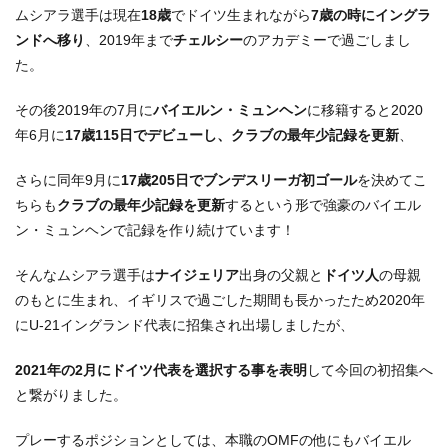
ムシアラ選手は現在
18歳
でドイツ生まれながら
7歳の時にイングラ
ンドへ移り
、2019年まで
チェルシー
のアカデミーで過ごしまし
た。
その後2019年の7月に
バイエルン・ミュンヘン
に移籍すると2020
年6月に
17歳115日でデビューし、
クラブの最年少記録を更新
、
さらに同年9月に
17歳205日でブンデスリーガ初ゴール
を決めてこ
ちらも
クラブの最年少記録を更新
するという形で強豪のバイエル
ン・ミュンヘンで記録を作り続けています！
そんなムシアラ選手は
ナイジェリア
出身の父親と
ドイツ人
の母親
のもとに生まれ、イギリスで過ごした期間も長かったため2020年
にU-21イングランド代表に招集され出場しましたが、
2021年の2月にドイツ代表を
選択する事を表明
して今回の初招集へ
と繋がりました。
プレーするポジションとしては、本職のOMFの他にもバイエル