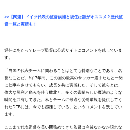
>>【関連】ドイツ代表の監督候補と後任は誰がオススメ？歴代監
督一覧と実績も！
退任にあたってレーブ監督は公式サイトにコメントを残していま
す。
「自国の代表チームに関わることはとても特別なことであり、名
誉なことだ。約17年間、この国の最高のサッカー選手たちと一緒
に仕事をさせてもらい、成長を共に実感した。そして彼らとは、
偉大な勝利と痛みを伴う敗北と、多くの素晴らしい魔法のような
瞬間を共有してきた。私とチームに最適な労働環境を提供してく
れたDFBには、今でも感謝している」というコメントを残してい
ます。
ここまで代表監督を長い間務めてきた監督は今後なかなか現れな