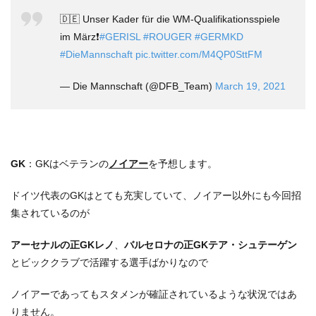
🇩🇪 Unser Kader für die WM-Qualifikationsspiele
im März❗
#GERISL
#ROUGER
#GERMKD
#DieMannschaft
pic.twitter.com/M4QP0SttFM
— Die Mannschaft (@DFB_Team)
March 19, 2021
GK
：GKはベテランの
ノイアー
を予想します。
ドイツ代表のGKはとても充実していて、ノイアー以外にも今回招
集されているのが
アーセナルの
正GKレノ
、
バルセロナの正GKテア・シュテーゲン
とビッククラブで活躍する選手ばかりなので
ノイアーであってもスタメンが確証されているような状況ではあ
りません。