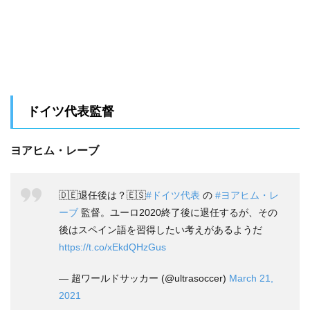
ドイツ代表監督
ヨアヒム・レーブ
🇩🇪退任後は？🇪🇸
#ドイツ代表
の
#ヨアヒム・レ
ーブ
監督。ユーロ2020終了後に退任するが、その
後はスペイン語を習得したい考えがあるようだ
https://t.co/xEkdQHzGus
— 超ワールドサッカー (@ultrasoccer)
March 21,
2021