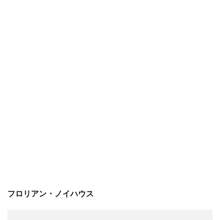
フロリアン・ノイハウス