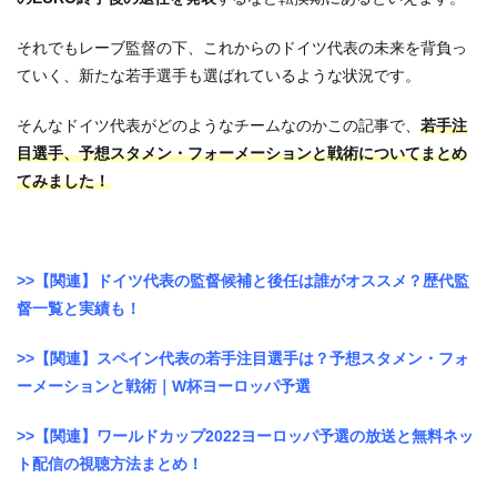
それでもレーブ監督の下、これからのドイツ代表の未来を背負っ
ていく、新たな若手選手も選ばれているような状況です。
そんなドイツ代表がどのようなチームなのかこの記事で、
若手注
目選手、予想スタメン・フォーメーションと戦術についてまとめ
てみました！
>>【関連】ドイツ代表の監督候補と後任は誰がオススメ？歴代監
督一覧と実績も！
>>【関連】スペイン代表の若手注目選手は？予想スタメン・フォ
ーメーションと戦術｜W杯ヨーロッパ予選
>>【関連】ワールドカップ2022ヨーロッパ予選の放送と無料ネッ
ト配信の視聴方法まとめ！