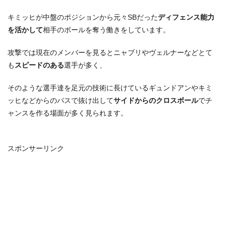
キミッヒが中盤のポジションから元々SBだった
ディフェンス能力
を活かして
相手のボールを奪う働きをしています。
攻撃では現在のメンバーを見るとニャブリやヴェルナーなどとて
も
スピードのある
選手が多く、
そのような選手達を足元の技術に長けているギュンドアンやキミ
ッヒなどからのパスで抜け出して
サイドからのクロスボール
でチ
ャンスを作る場面が多く見られます。
スポンサーリンク