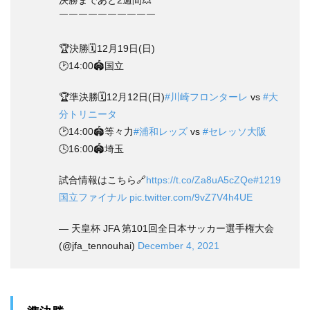
７．お客様情報を入力し、画面最下部の「次
決勝まであと2週間💥
￣￣￣￣￣￣￣￣￣￣
のステップへ進む」をクリックします。
🏆決勝🗓️12月19日(日)
🕑14:00🏟国立
🏆準決勝🗓️12月12日(日)
#川崎フロンターレ
vs
#大
分トリニータ
🕑14:00🏟️等々力
#浦和レッズ
vs
#セレッソ大阪
🕓16:00🏟️埼玉
試合情報はこちら🔗
https://t.co/Za8uA5cZQe
#1219
国立ファイナル
pic.twitter.com/9vZ7V4h4UE
— 天皇杯 JFA 第101回全日本サッカー選手権大会
(@jfa_tennouhai)
December 4, 2021