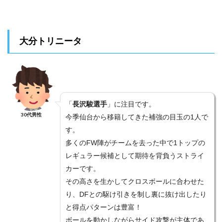
大分トリニータ
「
長沢駿選手
」に注目です。
30代男性
今季仙台から移籍してきた補強の目玉の1人で
す。
多くのFW陣がチームを去った中で1トップの
レギュラー候補として期待を背負うストライ
>>【スカパー！サッカーセット】お申込みから約３０分で見
カーです。
られます！初月無料はこちらから(^^)/
その高さを生かしてクロスボールに合わせた
り、DFとの駆け引きを制し裏に抜け出したり
と得点パターンは豊富！
ボールを動かしながらサイド攻撃が主体であ