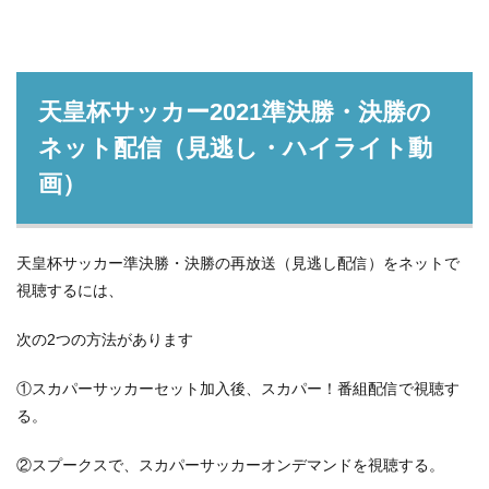
ボーフム：浅野 拓磨
ビーレフェルト：奥川 雅也
５．スカパーサッカーセットが選択されてい
天皇杯サッカー2021準決勝・決勝の
ることを確認し、「次のステップへ進む」を
ネット配信（見逃し・ハイライト動
クリックします。
画）
天皇杯サッカー準決勝・決勝の再放送（見逃し配信）をネットで
視聴するには、
次の2つの方法があります
①スカパーサッカーセット加入後、スカパー！番組配信で視聴す
る。
②スプークスで、スカパーサッカーオンデマンドを視聴する。
６．B-CASカード/ACAS番号を入力し、画面