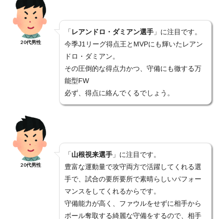
「
レアンドロ・ダミアン選手
」に注目です。
20代男性
今季J1リーグ得点王とMVPにも輝いたレアン
ドロ・ダミアン。
その圧倒的な得点力かつ、守備にも徹する万
能型FW
必ず、得点に絡んでくるでしょう。
「
山根視来選手
」に注目です。
20代男性
豊富な運動量で攻守両方で活躍してくれる選
手で、試合の要所要所で素晴らしいパフォー
マンスをしてくれるからです。
守備能力が高く、ファウルをせずに相手から
ボール奪取する綺麗な守備をするので、相手