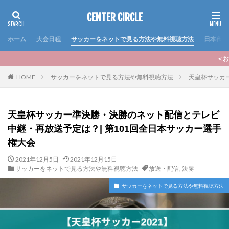
CENTER CIRCLE
ホーム
大会日程
サッカーをネットで見る方法や無料視聴方法
日本代表
＜おすすめ記事＞いよいよ20
HOME
サッカーをネットで見る方法や無料視聴方法
天皇杯サッカ
天皇杯サッカー準決勝・決勝のネット配信とテレビ
中継・再放送予定は？| 第101回全日本サッカー選手
権大会
2021年12月5日
2021年12月15日
サッカーをネットで見る方法や無料視聴方法
放送・配信
,
決勝
サッカーをネットで見る方法や無料視聴方法