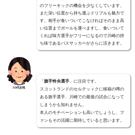
のフリーキックの機会を少なくしています。
また深い位置から持ち運ぶドリブルも魅力で
す。相手が食いついてこなければそのまま高
い位置までボールを運べますし、食いついて
くれば味方選手がフリーになるので川崎の持
ち味であるパスサッカーがさらに活きます。
８．アンケートに答えて、「次のステップへ
進む」をクリックしてください。これで申し
「
旗手怜央選手
」に注目です。
込み完了です！
50代女性
スコットランドのセルテッィクに移籍の噂の
ある旗手選手、川崎での最後の試合になって
しまうかも知れません。
本人のモチベーションも高いでしょうし、フ
スカパー！サッカーセットで天皇杯サッカーを楽しみ
ァンもその活躍に期待していると思います。
ましょう(^^)/