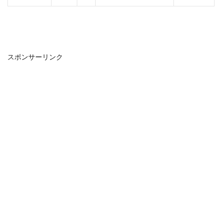
スポンサーリンク
８．お支払い方法を選択・入力し（クレジッ