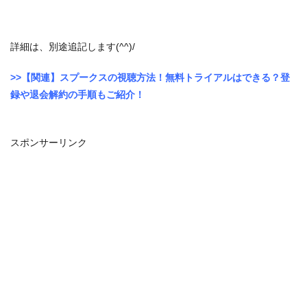
最下部の「次のステップへ進む」をクリック
します。
詳細は、別途追記します(^^)/
>>【関連】スプークスの視聴方法！無料トライアルはできる？登
録や退会解約の手順もご紹介！
スポンサーリンク
手元にリモコンがあれば、テレビ画面で確認するほうが簡単
なのでオススメです。