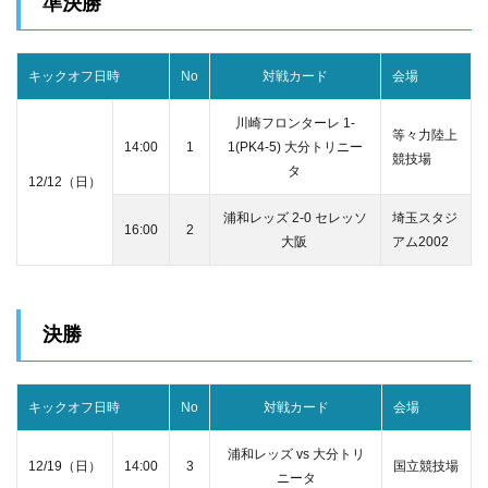
準決勝
キックオフ日時
No
対戦カード
会場
川崎フロンターレ 1-
等々力陸上
14:00
1
1(PK4-5) 大分トリニー
競技場
タ
12/12（日）
浦和レッズ 2-0 セレッソ
埼玉スタジ
16:00
2
大阪
アム2002
決勝
キックオフ日時
No
対戦カード
会場
浦和レッズ vs 大分トリ
12/19（日）
14:00
3
国立競技場
ニータ