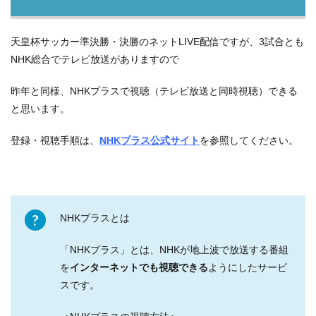
>>【スカパー！サッカーセット】お申込みから約３０分で見
無料視聴期間
月額料金（税込）※2か月目以降
天皇杯サッカー準決勝・決勝のネットLIVE配信ですが、3試合とも
られます！初月無料はこちらから(^^)/
NHK総合でテレビ放送がありますので
加入月無料！
①チャンネル料金：
2,480円
（新規加入月、
当月の解約
昨年と同様、NHKプラスで視聴（テレビ放送と同時視聴）できる
➁スカパー基本料金：429円
は不可
）
と思います。
※契約チャンネル以外も
2週
月額合計（①＋➁）＝2,480円＋
登録・視聴手順は、
NHKプラス公式サイト
を参照してください。
間は
無料
で視聴できます(^^)/
429円＝2,909円
NHKプラスとは
例：2021/12/19日に新規加入した場合
「NHKプラス」とは、NHKが地上波で放送する番組
0円。
２．「スカパー！加入申込み」画面が表示さ
を
インターネットでも視聴できる
ようにしたサービ
スです。
れますので、「お申し込みフォームへ進む」
をクリックします。