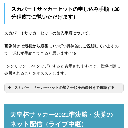
スカパー！は、
スカパー！サッカーセットの申し込み手順（30
分程度でご覧いただけます）
加入初月は０円です。
基本料、視聴料とも0円で費用は一切かかりません。
スカパー！サッカーセットの加入手順について、
画像付きで最初から順番に1つずつ具体的にご説明しています
の
で、迷わず手続きできると思います(^^)/
契約月に即解約はできません
最短の契約でも
翌月末での解約
↓をクリック（ or タップ）すると表示されますので、登録の際に
参照されることをオススメします。
1か月分の料金（基本料＋視聴料）は発生
スカパー！サッカーセットの加入手順を画像付きで確認する
１．スカパー！公式ページより、「手続きペ
ージへ進む」ボタンをクリックします。
天皇杯サッカー2021準決勝・決勝の
スカパー！公式ページ
ネット配信（ライブ中継）
■スカパー！サッカーセット料金まとめ