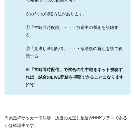
＜NHKプラスの視聴方法＞
次の2つの視聴方法があります。
①「常時同時配信」・・・放送中の番組を視聴す
がか
る。
かります。
②「見逃し番組配信」・・・放送後の番組を後で視
聴する
※「常時同時配信」で試合の生中継をネット視聴す
>>【スカパー！サッカーセット】お申込みから約３０分で見
れば、試合のLIVE配信を視聴できることになります
られます！初月無料はこちらから(^^)/
(^^)/
３．「商品選択」画面が表示されますので、
「パック・セット」から「スカパー！サッカ
ーセット」を選択してください。
※天皇杯サッカー準決勝・決勝の見逃し配信がNHKプラスである
天皇杯のほかに、ルヴァンカップ2021やドイツ・ブンデスリ
かは確認中です。
ーガの試合も視聴できます