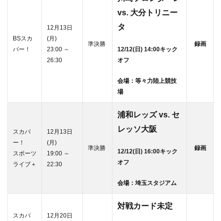
vs. 大分トリニー
タ
12月13日
BSスカ
(月)
準決勝
録画
パー！
23:00 ～
12/12(日) 14:00キック
26:30
オフ
会場：等々力陸上競技
場
浦和レッズ vs. セ
レッソ大阪
スカパ
12月13日
ー！
(月)
準決勝
録画
12/12(日) 16:00キック
スポーツ
19:00 ～
オフ
ライブ＋
22:30
会場：埼玉スタジアム
対戦カード未定
スカパ
12月20日