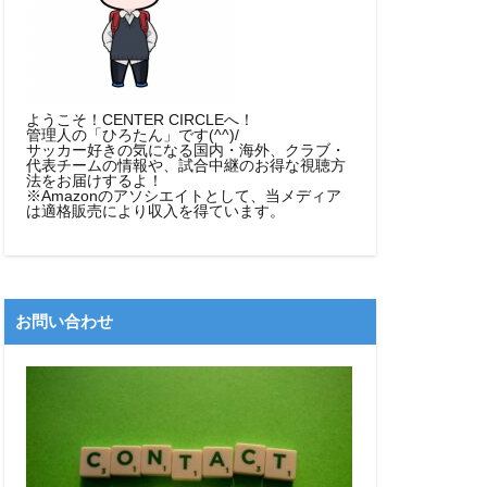
ようこそ！CENTER CIRCLEへ！
管理人の「ひろたん」です(^^)/
サッカー好きの気になる国内・海外、クラブ・
代表チームの情報や、試合中継のお得な視聴方
法をお届けするよ！
※Amazonのアソシエイトとして、当メディア
は適格販売により収入を得ています。
お問い合わせ