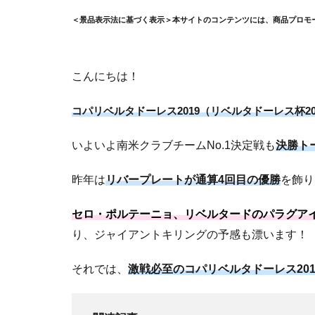
＜景品表示法に基づく表示＞本サイトのコンテンツには、商品プロモ
こんにちは！
コパリベルタドーレス2019（リベルタドーレス杯20
いよいよ南米クラブチームNo.1決定戦も
決勝ト
昨年は
リバープレートが通算4回目の優勝
を飾り
セロ・ポルテーニョ、リベルタードのパラグアイ
り、ジャイアントキリングの予感も漂います！
それでは、
激戦必至のコパリベルタドーレス20