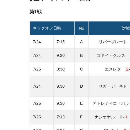
第1戦
キックオフ日時
No
対戦
7/24
7:15
A
リバープレー
7/24
9:30
B
ゴドイ・クルス
7/25
9:30
C
エメレク
２
7/24
9:30
D
リガ・デ・キ
7/25
9:30
E
アトレティコ・パラ
7/25
7:15
F
ナシオナル ０-
１