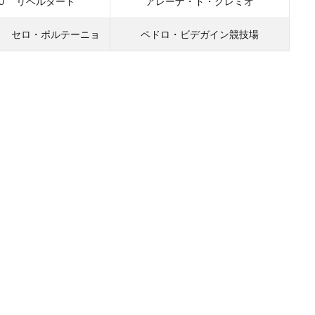
-０ リベルタード
アレーナ・ド・グレミオ
０
セロ・ポルテーニョ
ペドロ・ビデガイン競技場