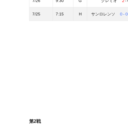
7/26
9:30
G
グレミオ
２
7/25
7:15
H
サンロレンソ
０-
第2戦