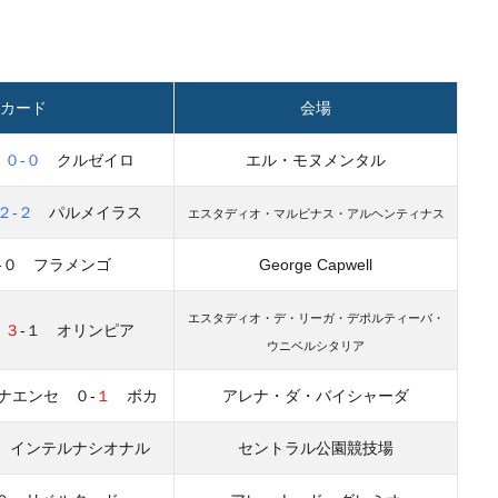
カード
会場
ト
０-０
クルゼイロ
エル・モヌメンタル
２-２
パルメイラス
エスタディオ・マルビナス・アルヘンティナス
-０ フラメンゴ
George Capwell
エスタディオ・デ・リーガ・デポルティーバ・
ト
３
-１ オリンピア
ウニベルシタリア
ナエンセ ０-
１
ボカ
アレナ・ダ・バイシャーダ
インテルナシオナル
セントラル公園競技場