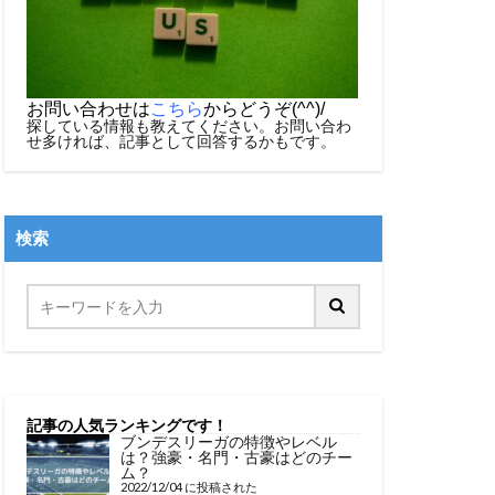
お問い合わせは
こちら
からどうぞ(^^)/
探している情報も教えてください。お問い合わ
せ多ければ、記事として回答するかもです。
検索
記事の人気ランキングです！
ブンデスリーガの特徴やレベル
は？強豪・名門・古豪はどのチー
ム？
2022/12/04 に投稿された