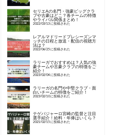
セリエAの名門・強豪ビッグクラ
ブや古豪はどこ？各チームの特徴
やライバル関係まとめ！
2022/03/13 に投稿された
レアルマドリードプレシーズンマ
ッチの日程と放送・配信の視聴方
法は？
2022/06/25 に投稿された
ラリーガでおすすめは？人気の強
豪チームや古豪クラブの特徴をご
紹介！
2023/02/04 に投稿された
ラリーガの名門や中堅クラブ・面
白いチームの特徴をご紹介！
2023/02/10 に投稿された
テゲバジャーロ宮崎の監督と注目
選手紹介！給料・年俸はいくら？
2021/02/15 に投稿された