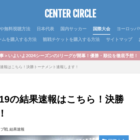
CENTER CIRCLE
や無料視聴方法
日本代表
国内サッカー
国際大会
ヨーロッパ
ームを購入する方法
観戦チケットを購入する方法
サイトマップ
シーズンのJリーグが開幕！優勝・順位を徹底予想！｜最新J1順位予想2
果速報はこちら！決勝トーナメント速報します！
19の結果速報はこちら！決勝
！
ップ戦
,
結果速報