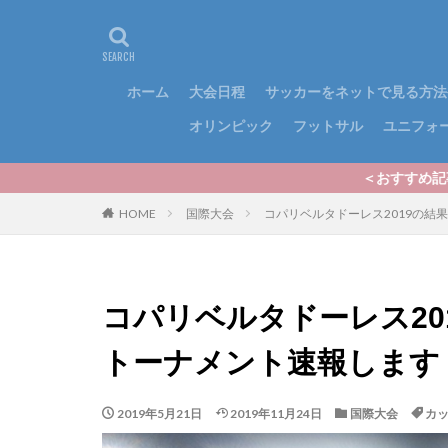
ホーム
大会日程
サッカーをネットで見る方法
オリンピック
フットサル
ユニフォ
＜おすすめ記事＞いよいよ2024
HOME
国際大会
コパリベルタドーレス2019の結
コパリベルタドーレス20
トーナメント速報します
2019年5月21日
2019年11月24日
国際大会
カ