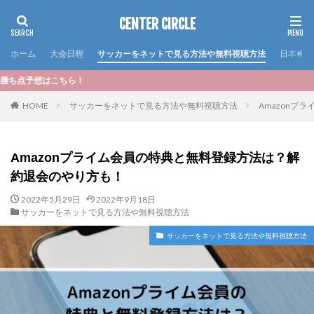
CENTER CIRCLE
ホーム
大会日程
サッカーをネットで見る方法や無料視聴方法
日本代表
＜お
HOME
サッカーをネットで見る方法や無料視聴方法
Amazonプ
Amazonプライム会員の特典と無料登録方法は？解
約退会のやり方も！
2022年5月29日
2022年9月18日
サッカーをネットで見る方法や無料視聴方法
サッカーをネットで見る方法や無料視聴方法