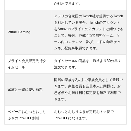
が利用できます。
アメリカ合衆国のTwitch社が提供するTwitch
を利用している場合、Twitchのアカウント
をAmazonプライムのアカウントと紐づける
Prime Gaming
ことで、毎月、Twitch.tvで無料ゲーム、ゲ
ーム内コンテンツ、及び、１件の無料チャ
ンネル登録を取得できます。
プライム会員限定先行タ
タイムセールの商品を、通常より30分早く
イムセール
注文できます。
同居の家族を2人まで家族会員として登録で
きます。家族会員も会員本人と同様に、お
家族と一緒に使い放題
急ぎ便やお届け日時指定便を無料で利用で
きます。
ベビー用おむつとおしり
おむつとおしりふきが定期おトク便で
ふきの15%OFF割引
15%OFFになります。