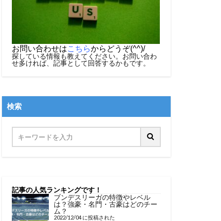
お問い合わせは
こちら
からどうぞ(^^)/
探している情報も教えてください。お問い合わ
せ多ければ、記事として回答するかもです。
検索
記事の人気ランキングです！
ブンデスリーガの特徴やレベル
は？強豪・名門・古豪はどのチー
ム？
2022/12/04 に投稿された