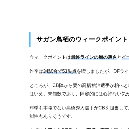
サガン鳥栖のウィークポイント
ウィークポイントは
最終ラインの層の薄さ
と
イ
昨季は
34試合で53失点
を喫しましたが、DFラ
ところが、CB陣から要の高橋祐治選手が柏へ
はいえ、未知数であり、陣容的には心許ない気
昨季も本職でない高橋秀人選手がCBを担当し
能性もありそうです。