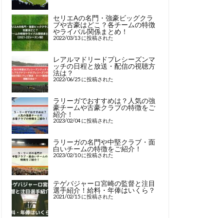
セリエAの名門・強豪ビッグクラ
ブや古豪はどこ？各チームの特徴
やライバル関係まとめ！
2022/03/13 に投稿された
レアルマドリードプレシーズンマ
ッチの日程と放送・配信の視聴方
法は？
2022/06/25 に投稿された
ラリーガでおすすめは？人気の強
豪チームや古豪クラブの特徴をご
紹介！
2023/02/04 に投稿された
ラリーガの名門や中堅クラブ・面
白いチームの特徴をご紹介！
2023/02/10 に投稿された
テゲバジャーロ宮崎の監督と注目
選手紹介！給料・年俸はいくら？
2021/02/15 に投稿された