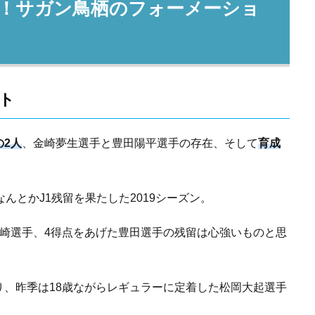
予想！サガン鳥栖のフォーメーショ
ト
の2人
、金崎夢生選手と豊田陽平選手の存在、そして
育成
んとかJ1残留を果たした2019シーズン。
崎選手、4得点をあげた豊田選手の残留は心強いものと思
、昨季は18歳ながらレギュラーに定着した松岡大起選手