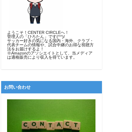
ようこそ！CENTER CIRCLEへ！
管理人の「ひろたん」です(^^)/
サッカー好きの気になる国内・海外、クラブ・
代表チームの情報や、試合中継のお得な視聴方
法をお届けするよ！
※Amazonのアソシエイトとして、当メディア
は適格販売により収入を得ています。
お問い合わせ