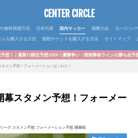
CENTER CIRCLE
や無料視聴方法
日本代表
国内サッカー
国際大会
ヨーロッパ
ームを購入する方法
観戦チケットを購入する方法
サイトマップ
予想2024！優勝争い・残留降格ラインの勝ち点予想はこちら！
幕スタメン予想！フォーメーションはこれだ！
グ開幕スタメン予想！フォーメー
Jリーグ
,
スタメン予想
,
フォーメーション予想
,
開幕戦