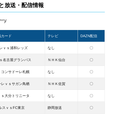
時と放送・配信情報
)/
戦カード
テレビ
DAZN配信
〇
レｖｓ浦和レッズ
なし
〇
ｓ名古屋グランパス
ＮＨＫ仙台
〇
ｓコンサドーレ札幌
なし
〇
ーレｖｓサガン鳥栖
ＮＨＫ佐賀
〇
ｖｓ大分トリニータ
なし
〇
ルスｖｓFC東京
静岡放送