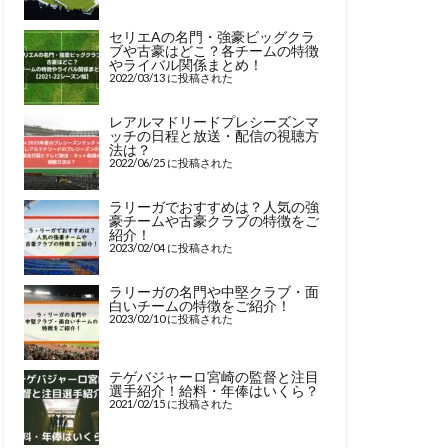
セリエAの名門・強豪ビッグクラ
ブや古豪はどこ？各チームの特徴
やライバル関係まとめ！
2022/03/13 に投稿された
レアルマドリードプレシーズンマ
ッチの日程と放送・配信の視聴方
法は？
2022/06/25 に投稿された
ラリーガでおすすめは？人気の強
豪チームや古豪クラブの特徴をご
紹介！
2023/02/04 に投稿された
ラリーガの名門や中堅クラブ・面
白いチームの特徴をご紹介！
2023/02/10 に投稿された
テゲバジャーロ宮崎の監督と注目
選手紹介！給料・年俸はいくら？
2021/02/15 に投稿された