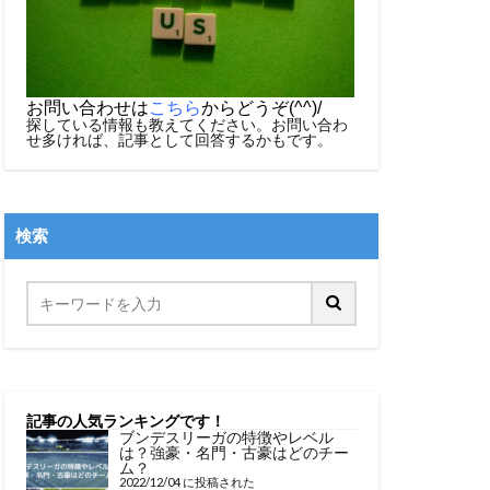
お問い合わせは
こちら
からどうぞ(^^)/
探している情報も教えてください。お問い合わ
せ多ければ、記事として回答するかもです。
検索
記事の人気ランキングです！
ブンデスリーガの特徴やレベル
は？強豪・名門・古豪はどのチー
ム？
2022/12/04 に投稿された