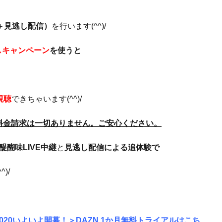
E＋見逃し配信）
を行います(^^)/
しキャンペーン
を使うと
視聴
できちゃいます(^^)/
料金請求は一切ありません。ご安心ください。
醍醐味LIVE中継
と
見逃し配信
による追体験で
)/
2020いよいよ開幕！＞DAZN 1か月無料トライアルはこち