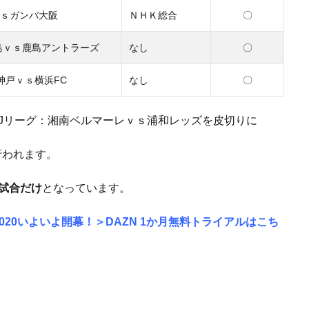
〇
ｖｓガンバ大阪
ＮＨＫ総合
〇
島ｖｓ鹿島アントラーズ
なし
〇
神戸ｖｓ横浜FC
なし
イトJリーグ：湘南ベルマーレｖｓ浦和レッズを皮切りに
行われます。
試合だけ
となっています。
2020いよいよ開幕！＞DAZN 1か月無料トライアルはこち