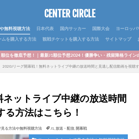
CENTER CIRCLE
や無料視聴方法
日本代表
国内サッカー
国際大会
ヨーロッパ
ームを購入する方法
観戦チケットを購入する方法
サイトマップ
新J1順位予想2024！優勝争い・残留降格ラインの勝ち点予想はこちら
2020Jリーグ開幕戦！無料ネットライブ中継の放送時間と見逃し配信動画を視聴
無料ネットライブ中継の放送時間
する方法はこちら！
で見る方法や無料視聴方法
J1
,
放送・配信
,
開幕戦