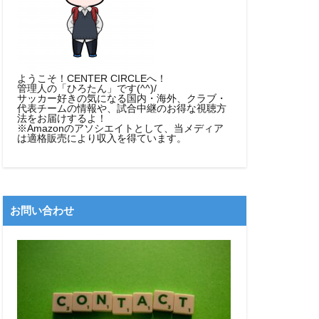
ようこそ！CENTER CIRCLEへ！
管理人の「ひろたん」です(^^)/
サッカー好きの気になる国内・海外、クラブ・
代表チームの情報や、試合中継のお得な視聴方
法をお届けするよ！
※Amazonのアソシエイトとして、当メディア
は適格販売により収入を得ています。
お問い合わせ