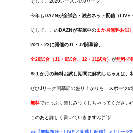
そして、2020シーズンのJリーグ、
今年も
DAZNが全試合・独占ネット配信（LIV
そして、この
DAZNが実施中の
１か月無料お試
2/21～23に開催のJ1・J2開幕節、
全20試合（J1・9試合、J2・11試合）
が
無料で
※１か月の無料お試し期間に解約しちゃえば、
ぜひJリーグ開幕節の盛り上がりを、
スポーツの
無料
でたっぷり楽しみつくしちゃってください(^^
このあと詳しく書いていきますね(^^)/
>>【無料視聴・LIVE／見逃し配信】＜Jリーグ