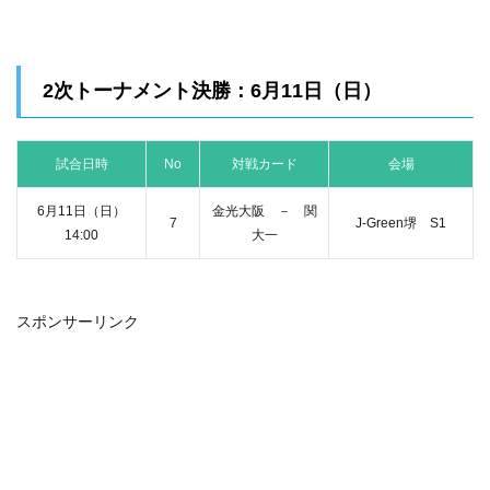
2次トーナメント決勝：6月11日（日）
試合日時
No
対戦カード
会場
6月11日（日）
金光大阪 － 関
7
J-Green堺 S1
14:00
大一
スポンサーリンク