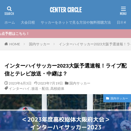
CENTER CIRCLE
ホーム
大会日程
サッカーをネットで見る方法や無料視聴方法
日本代表
＜おすす
HOME
国内サッカー
インターハイサッカー2023大阪予選速報！
インターハイサッカー2023大阪予選速報！ライブ配
信とテレビ放送・中継は？
2023年6月3日
2023年7月19日
国内サッカー
インターハイ
,
放送・配信
,
高校総体
国内サッカー