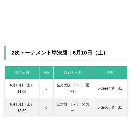
2次トーナメント準決勝：6月10日（土）
試合日時
No
対戦カード
会場
6月10日（土）
金光大阪 3－1 履
5
J-Green堺 S1
11:00
正社
6月10日（土）
近大附 1－3 関大
6
J-Green堺 S1
13:30
一