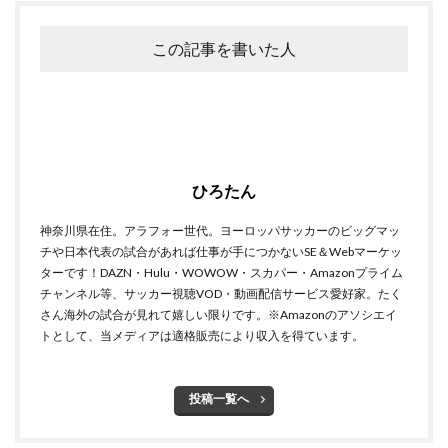
この記事を書いた人
ひろたん
神奈川県在住。アラフォー世代。ヨーロッパサッカーのビッグマッ
チや日本代表の試合があれば仕事が手につかないSE＆Webマーケッ
ターです！DAZN・Hulu・WOWOW・スカパー・Amazonプライム
チャンネル等、サッカー視聴VOD・動画配信サービス愛好家。たく
さん海外の試合が見れて嬉しい限りです。※Amazonのアソシエイ
トとして、当メディアは適格販売により収入を得ています。
投稿一覧へ