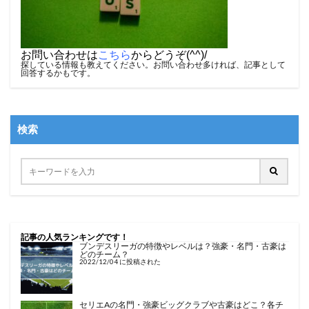
お問い合わせは
こちら
からどうぞ(^^)/
探している情報も教えてください。お問い合わせ多ければ、記事として
回答するかもです。
検索
記事の人気ランキングです！
ブンデスリーガの特徴やレベルは？強豪・名門・古豪は
どのチーム？
2022/12/04 に投稿された
セリエAの名門・強豪ビッグクラブや古豪はどこ？各チ