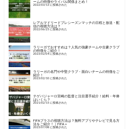
ームの特徴やライバル関係まとめ！
2022/03/13 に投稿された
レアルマドリードプレシーズンマッチの日程と放送・配
信の視聴方法は？
2022/06/25 に投稿された
ラリーガでおすすめは？人気の強豪チームや古豪クラブ
の特徴をご紹介！
2023/02/04 に投稿された
ラリーガの名門や中堅クラブ・面白いチームの特徴をご
紹介！
2023/02/10 に投稿された
テゲバジャーロ宮崎の監督と注目選手紹介！給料・年俸
はいくら？
2021/02/15 に投稿された
FIFAプラスの視聴方法は？無料アプリやテレビで見る方
法をご紹介！｜FIFA＋
2023/07/08 に投稿された