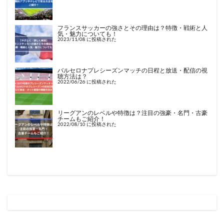
フランスサッカーの強さとその理由は？特徴・戦術と人
気・魅力についても！
2023/11/08 に投稿された
バルセロナプレシーズンマッチの日程と放送・配信の視
聴方法は？
2022/06/26 に投稿された
リーグアンのレベルや特徴は？注目の強豪・名門・古豪
チームもご紹介！
2022/08/10 に投稿された