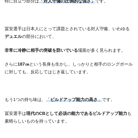
特に目立つ部分は
「対人守備の圧倒的な強さ」
です。
冨安選手は日本人にとって課題とされている対人守備、いわゆる
デュエル
の部分において、
非常に冷静に相手の突破を防いでいる
場面が多く見られます。
さらに
187㎝
という長身も生かし、しっかりと相手のロングボール
に対しても、反応してはじき返しています。
もう1つの持ち味は、
「
ビルドアップ能力の高さ
」
です。
冨安選手は
現代のCBとして必須の能力であるビルドアップ能力
も
素晴らしいものを持っています。