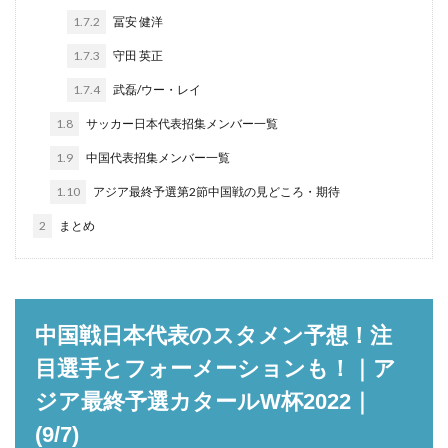
1.7.2
冨安 健洋
1.7.3
守田 英正
1.7.4
武磊/ウー・レイ
1.8
サッカー日本代表招集メンバー一覧
1.9
中国代表招集メンバー一覧
1.10
アジア最終予選第2節中国戦の見どころ・期待
2
まとめ
中国戦日本代表のスタメン予想！注
目選手とフォーメーションも！｜ア
ジア最終予選カタールW杯2022｜
(9/7)