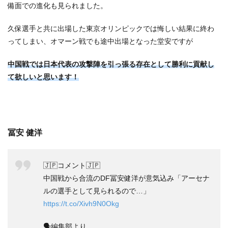
備面での進化も見られました。
久保選手と共に出場した東京オリンピックでは悔しい結果に終わ
ってしまい、オマーン戦でも途中出場となった堂安ですが
中国戦では日本代表の攻撃陣を引っ張る存在として勝利に貢献し
て欲しいと思います！
冨安 健洋
🇯🇵コメント🇯🇵
中国戦から合流のDF冨安健洋が意気込み「アーセナ
ルの選手として見られるので…」
https://t.co/Xivh9N0Okg
🗣編集部より