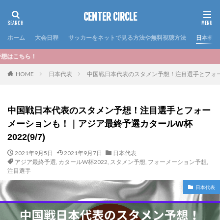
CENTER CIRCLE
ホーム
大会日程
サッカーをネットで見る方法や無料視聴方法
日本代表
＜おすすめ記
HOME
日本代表
中国戦日本代表のスタメン予想！注目選手とフォーメ
中国戦日本代表のスタメン予想！注目選手とフォー
メーションも！｜アジア最終予選カタールW杯
2022(9/7)
2021年9月5日
2021年9月7日
日本代表
アジア最終予選
,
カタールW杯2022
,
スタメン予想
,
フォーメーション予想
,
注目選手
日本代表