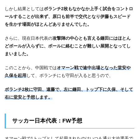
しかし結果としては
ボランチ2枚もなかなか上手く試合をコントロ
ールすることが出来ず、原口も前半で交代となり伊藤もスピード
を生かす場面がほとんどありませんでした。
さらに、現在日本代表の
攻撃陣の中心とも言える鎌田にはほとん
どボールが入らずに、ボールに絡むことが難しい展開となってし
まいました。
このことから、中国戦では
オマーン戦で途中出場となった堂安や
久保を起用
して、ボランチにも守田が入ると思うので、
ボランチ2枚に守田、遠藤で、左に鎌田、トップ下に久保、そして
右に堂安と予想します。
サッカー日本代表：FW予想
オマーン戦で1トップとして起用されたのはいつも通り大迫選手で