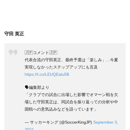
守田 英正
🇯🇵コメント🇯🇵
代表合流の守田英正、最終予選は「楽しみ」…今夏
実現しなかったステップアップにも言及
https://t.co/LEUQEalu5B
🗣編集部より
「クラブでの試合に出場した影響でオマーン戦を欠
場した守田英正は、同試合を振り返っての分析や中
国戦への意気込みなどを語っています」
— サッカーキング (@SoccerKingJP)
September 3,
2021