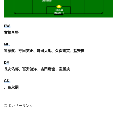
FW.
古橋享梧
MF.
遠藤航、守田英正、鎌田大地、久保建英、堂安律
DF.
長友佑都、冨安健洋、吉田麻也、室屋成
GK.
川島永嗣
スポンサーリンク