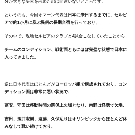
分
が大きな要素を占めたのは間違いないところです。
というのも、今回オマーン代表は
日本に来日するまでに、セルビ
アで約1か月に及ぶ異例の長期合宿
を行っており、
その中で、現地セルビアのクラブと4試合こなしていたことから、
チームのコンディション、戦術面ともにほぼ完璧な状態で日本に
入ってきました。
逆に日本代表はほとんどが
ヨーロッパ組で構成されており、コン
ディション面は非常に悪い状況で、
冨安、守田は移動時間の関係上欠場となり、
南野は怪我で欠場、
吉田、酒井宏樹、遠藤、久保辺りはオリンピックからほとんど休
みなしで戦い続けており、