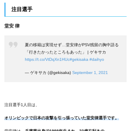
注目選手
堂安 律
夏の移籍は実現せず…堂安律がPSV残留の胸中語る
「行きたかったところもあった」 | ゲキサカ
https://t.co/VtDqXn1HUc
#gekisaka
#daihyo
— ゲキサカ (@gekisaka)
September 1, 2021
注目選手1人目は、
オリンピックで日本の攻撃を引っ張っていた堂安律
選手です。
堂安律は、
兵庫県出身で1998年生まれ、23歳左利きの