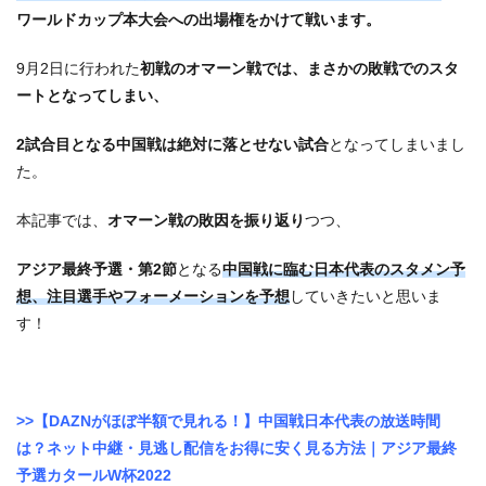
ワールドカップ本大会への出場権をかけて戦います。
9月2日に行われた
初戦のオマーン戦では、まさかの敗戦でのスタ
ートとなってしまい、
2試合目となる中国戦は絶対に落とせない試合
となってしまいまし
た。
本記事では、
オマーン戦の敗因を振り返り
つつ、
アジア最終予選・第2節
となる
中国
戦に臨む日本代表のスタメン予
想、注目選手やフォーメーションを予想
していきたいと思いま
す！
>>【DAZNがほぼ半額で見れる！】中国戦日本代表の放送時間
は？ネット中継・見逃し配信をお得に安く見る方法｜アジア最終
予選カタールW杯2022