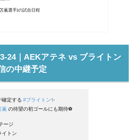
(三笘薫選手)の試合日程
3-24｜AEKアテネ vs ブライトン
信の中継予定
が確定する
#ブライトン
✨
笘薫
の待望の初ゴールにも期待⚽
テージ
ブライトン