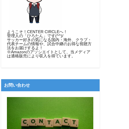
ようこそ！CENTER CIRCLEへ！
管理人の「ひろたん」です(^^)/
サッカー好きの気になる国内・海外、クラブ・
代表チームの情報や、試合中継のお得な視聴方
法をお届けするよ！
※Amazonのアソシエイトとして、当メディア
は適格販売により収入を得ています。
お問い合わせ