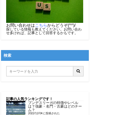
お問い合わせは
こちら
からどうぞ(^^)/
探している情報も教えてください。お問い合わ
せ多ければ、記事として回答するかもです。
検索
記事の人気ランキングです！
ブンデスリーガの特徴やレベル
は？強豪・名門・古豪はどのチー
ム？
2022/12/04 に投稿された