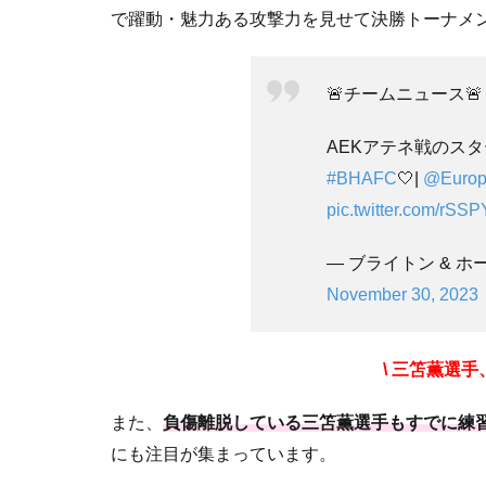
で躍動・魅力ある攻撃力を見せて決勝トーナメント
🚨チームニュース🚨
AEKアテネ戦のス
#BHAFC
🤍|
@Europ
pic.twitter.com/rS
— ブライトン & ホーヴ
November 30, 2023
\ 三笘薫選手、
また、
負傷離脱している三笘薫選手もすでに練
にも注目が集まっています。