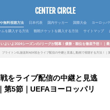
CENTER CIRCLE
や無料視聴方法
日本代表
国内サッカー
国際大会
ヨーロッパ
ームを購入する方法
観戦チケットを購入する方法
サイトマップ
ズンのJリーグが開幕！優勝・順位を徹底予想！｜最新J1順位予想2024
ブライトンEL放送対AEK戦をライブ配信の中継と見逃し動画で視聴する方法！｜第5節
K戦をライブ配信の中継と見逃
第5節｜UEFAヨーロッパリ