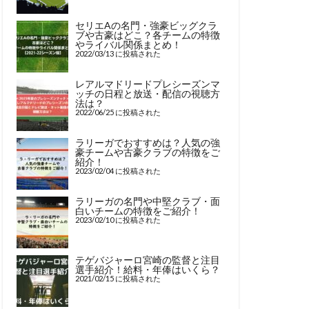
セリエAの名門・強豪ビッグクラ
ブや古豪はどこ？各チームの特徴
やライバル関係まとめ！
2022/03/13 に投稿された
レアルマドリードプレシーズンマ
ッチの日程と放送・配信の視聴方
法は？
2022/06/25 に投稿された
ラリーガでおすすめは？人気の強
豪チームや古豪クラブの特徴をご
紹介！
2023/02/04 に投稿された
ラリーガの名門や中堅クラブ・面
白いチームの特徴をご紹介！
2023/02/10 に投稿された
テゲバジャーロ宮崎の監督と注目
選手紹介！給料・年俸はいくら？
2021/02/15 に投稿された