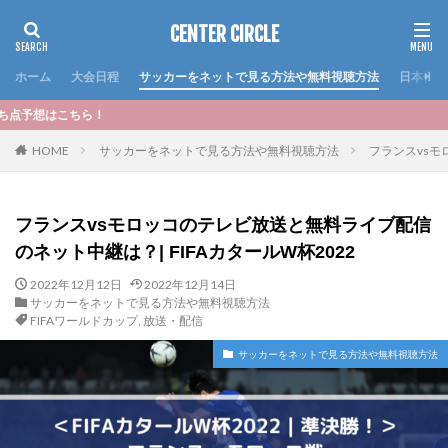
CENTER CIRCLE
ホーム
大会日程
サッカーをネットで見る方法や無料視聴方法
日本代表
＜おすす
HOME
サッカーをネットで見る方法や無料視聴方法
フランスvsモ
フランスvsモロッコのテレビ放送と無料ライブ配信
のネット中継は？| FIFAカタールW杯2022
2022年12月12日
2022年12月14日
サッカーをネットで見る方法や無料視聴方法
FIFAワールドカップ
,
放送・配信
サッカーをネットで見る方法や無料視聴方法