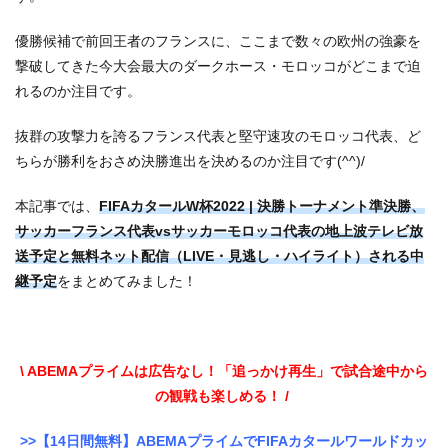
優勝候補で前回王者のフランスに、ここまで数々の欧州の強豪を
撃破してきた今大会最大のダークホース・モロッコがどこまで迫
れるのか注目です。
抜群の攻撃力を誇るフランス代表と堅守速攻のモロッコ代表、ど
ちらが勝利をおさめ決勝進出を決めるのか注目です(^^)/
本記事では、
FIFAカタールW杯2022 | 決勝トーナメント準決勝、
サッカーフランス代表vsサッカーモロッコ代表の地上波テレビ放
送予定と無料ネット配信（LIVE・見逃し・ハイライト）される中
継予定
をまとめてみました！
\ ABEMAプライムは広告なし！「追っかけ再生」で試合途中から
の観戦も楽しめる！ /
>>【14日間無料】ABEMAプライムでFIFAカタールワールドカッ