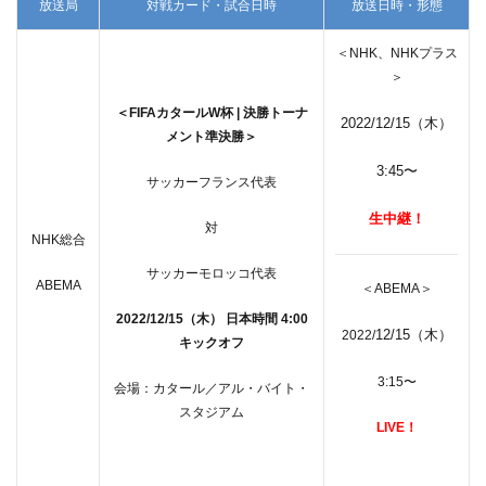
放送局
対戦カード・試合日時
放送日時・形態
＜NHK、NHKプラス
＞
＜FIFAカタールW杯 | 決勝トーナ
2022/12/15（木）
メント準決勝＞
3:45〜
サッカーフランス代表
生中継！
対
NHK総合
サッカーモロッコ代表
ABEMA
＜ABEMA＞
2022/12/15（木） 日本時間 4:00
12/15（木）
2022/
キックオフ
3:15〜
会場：カタール／アル・バイト・
スタジアム
LIVE！