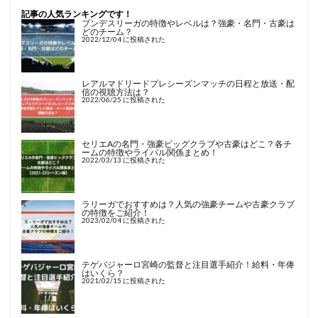
記事の人気ランキングです！
ブンデスリーガの特徴やレベルは？強豪・名門・古豪は
どのチーム？
2022/12/04 に投稿された
レアルマドリードプレシーズンマッチの日程と放送・配
信の視聴方法は？
2022/06/25 に投稿された
セリエAの名門・強豪ビッグクラブや古豪はどこ？各チ
ームの特徴やライバル関係まとめ！
2022/03/13 に投稿された
ラリーガでおすすめは？人気の強豪チームや古豪クラブ
の特徴をご紹介！
2023/02/04 に投稿された
テゲバジャーロ宮崎の監督と注目選手紹介！給料・年俸
はいくら？
2021/02/15 に投稿された