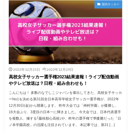
国内サッカー
2022年12月25日
2023年12月29日
高校女子サッカー選手権2023結果速報！ライブ配信動画
やテレビ放送は？日程・組み合わせも！
こんにちは！ 多数のなでしこジャパンを輩出してきた、高校女子サッカ
ーNo1を決める第31回全日本高等学校女子サッカー選手権が、2022年
12月30日(金)から開幕します。 昨年大会では「神村学園」が優勝し、
16大会ぶり、3度目の日本一に輝きました。 今大会では、日本代表選手
を複数人、擁する｢藤枝順心高校｣や、昨年の選手権で準優勝だった「日
ノ本学園高校」の活躍も注目されています。 本記事では、第31 […]