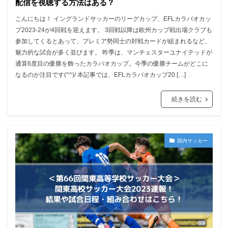
配信を視聴する方法はある？
こんにちは！ イングランドサッカーのリーグカップ、EFLカラバオカッ
プ2023-24が4回戦を迎えます。 3回戦以降は欧州カップ戦出場クラブも
参加してくるとあって、プレミア勢同士の対戦カードが組まれるなど、
魅力的な試合が多く並びます。 昨季は、マンチェスターユナイテッドが
通算6度目の優勝を飾ったカラバオカップ。今季の優勝チームがどこに
なるのか注目です(^^)/ 本記事では、EFLカラバオカップ20 […]
続きを読む
国内サッカー