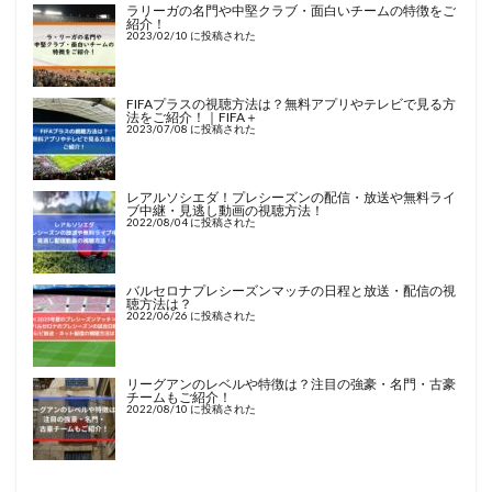
ラリーガの名門や中堅クラブ・面白いチームの特徴をご
紹介！
2023/02/10 に投稿された
FIFAプラスの視聴方法は？無料アプリやテレビで見る方
法をご紹介！｜FIFA＋
2023/07/08 に投稿された
レアルソシエダ！プレシーズンの配信・放送や無料ライ
ブ中継・見逃し動画の視聴方法！
2022/08/04 に投稿された
バルセロナプレシーズンマッチの日程と放送・配信の視
聴方法は？
2022/06/26 に投稿された
リーグアンのレベルや特徴は？注目の強豪・名門・古豪
チームもご紹介！
2022/08/10 に投稿された