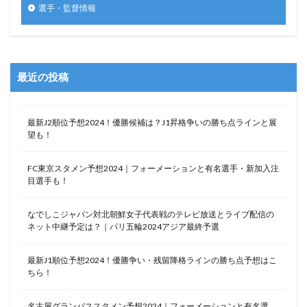
選手・監督情報
最近の投稿
最新J2順位予想2024！優勝候補は？J1昇格争いの勝ち点ラインと展
望も！
FC東京スタメン予想2024｜フォーメーションと有名選手・新加入注
目選手も！
なでしこジャパン対北朝鮮女子代表戦のテレビ放送とライブ配信の
ネット中継予定は？｜パリ五輪2024アジア最終予選
最新J1順位予想2024！優勝争い・残留降格ラインの勝ち点予想はこ
ちら！
名古屋グランパススタメン予想2024｜フォーメーションと有名選