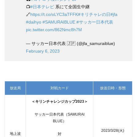
📺
#日本テレビ
系にて全国生中継
🔗
https://t.co/oLYC3aTFFK
#キリチャレの日
#jfa
#daihyo
#SAMURAIBLUE
#サッカー日本代表
pic.twitter.com/862Nmc8h7M
— サッカー日本代表 🇯🇵 (@jfa_samuraiblue)
February 6, 2023
放送局
対戦カード
放送日時・形態
＜キリンチャレンジカップ2023＞
サッカー日本代表（SAMURAI
BLUE）
2023/3/28(火)
地上波
対