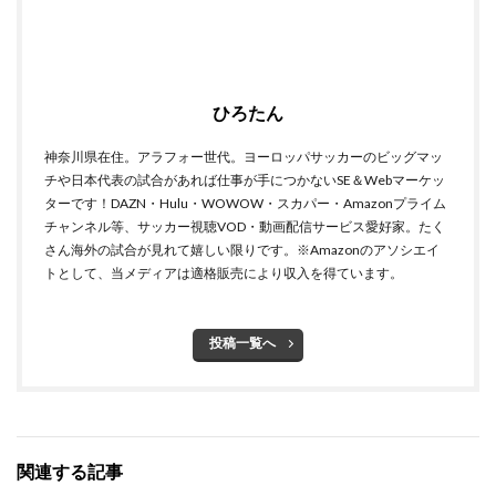
ひろたん
神奈川県在住。アラフォー世代。ヨーロッパサッカーのビッグマッ
チや日本代表の試合があれば仕事が手につかないSE＆Webマーケッ
ターです！DAZN・Hulu・WOWOW・スカパー・Amazonプライム
チャンネル等、サッカー視聴VOD・動画配信サービス愛好家。たく
さん海外の試合が見れて嬉しい限りです。※Amazonのアソシエイ
トとして、当メディアは適格販売により収入を得ています。
投稿一覧へ
関連する記事