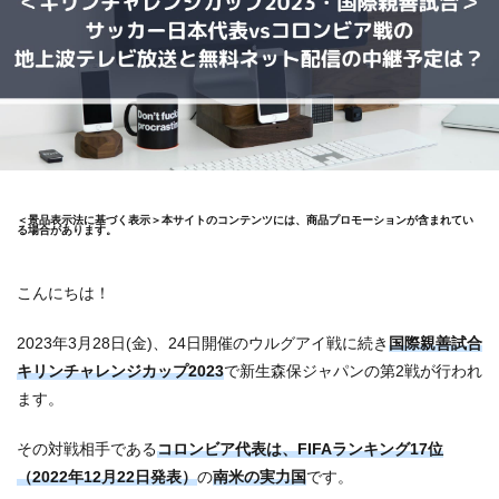
＜景品表示法に基づく表示＞本サイトのコンテンツには、商品プロモーションが含まれてい
る場合があります。
こんにちは！
2023年3月28日(金)、24日開催のウルグアイ戦に続き
国際親善試合
キリンチャレンジカップ2023
で新生森保ジャパンの第2戦が行われ
ます。
その対戦相手である
コロンビア代表は、FIFAランキング17位
（2022年12月22日発表）
の
南米の実力国
です。