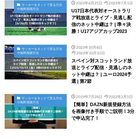
2023年6月25日
2023年7月1日
サッカーをネットで見る方法
や無料視聴方法
U17日本代表対オーストラリ
ア戦放送とライブ・見逃し配
信のネット中継は？ | 準々決
勝！U17アジアカップ2023
2023年10月8日
サッカーをネットで見る方法
2023年10月12日
や無料視聴方法
スペイン対スコットランド放
送とライブ配信・見逃しのネ
ット中継は？ | ユーロ2024予
選 | 第7節
2019年7月28日
2022年2月5日
サッカーをネットで見る方法
や無料視聴方法
【簡単】DAZN新規登録方法
を画像付き手順でご説明！3分
で申込完了！