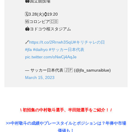
🏟国立競技場
🗓️3.28(火)⌚️19:20
🆚コロンビア🇨🇴
🏟ヨドコウ桜スタジアム
🔗
https://t.co/2Rrrwh3SqU
#キリチャレの日
#jfa
#daihyo
#サッカー日本代表
pic.twitter.com/oNwCj4AqJe
— サッカー日本代表 🇯🇵 (@jfa_samuraiblue)
March 15, 2023
\ 初招集の中村敬斗選手、半田陸選手をご紹介！ /
>>中村敬斗の成績やプレースタイルとポジションは？年俸や市場
価値も！