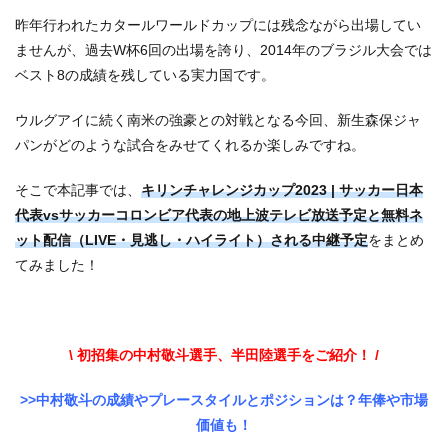
昨年行われたカタールワールドカップには残念ながら出場してい
ませんが、過去W杯6回の出場を誇り、2014年のブラジル大会では
ベスト8の成績を残している実力国です。
ウルグアイに続く南米の強豪との対戦となる今回、新生森保ジャ
パンがどのような試合をみせてくれるか楽しみですね。
そこで本記事では、
キリンチャレンジカップ2023 | サッカー日本
代表vsサッカーコロンビア代表の地上波テレビ放送予定と無料ネ
ット配信（LIVE・見逃し・ハイライト）される中継予定
をまとめ
てみました！
\ 初招集の中村敬斗選手、半田陸選手をご紹介！ /
>>中村敬斗の成績やプレースタイルとポジションは？年俸や市場
価値も！