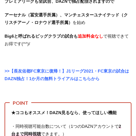
プレミアリーグも全試合、DAZNで独占配信されますので
アーセナル（冨安選手所属）、マンチェスターユナイテッド（ク
リスチアーノ・ロナウド選手所属）
を始め
Big6と呼ばれるビッグクラブの試合も
追加料金なし
で視聴できて
お得です(^^)/
>>【長友佑都FC東京に復帰！】J1リーグ2021・FC東京の試合は
DAZN独占！1か月の無料トライアルはこちらから
★ココもオススメ！DAZN見るなら、使ってほしい機能
・同時視聴可能台数について（1つのDAZNアカウントで
2
台まで同時視聴
できます。）