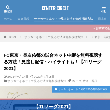
CENTER CIRCLE
ホーム
大会日程
サッカーをネットで見る方法や無料視聴方法
日本代表
＜おすすめ記事＞いよいよ2024シーズ
HOME
サッカーをネットで見る方法や無料視聴方法
FC東京・長友
FC東京・長友佑都の試合ネット中継を無料視聴す
る方法！見逃し配信・ハイライトも！【J1リーグ
2021】
2021年9月17日
2021年9月18日
サッカーをネットで見る方法や無料視聴方法
Jリーグ
,
放送・配信
サッカーをネットで見る方法や無料視聴方法