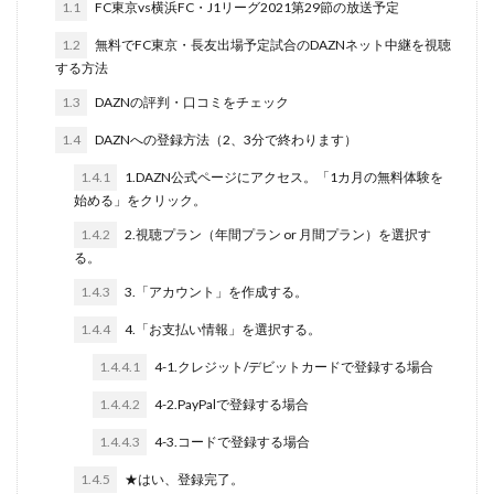
1.1
FC東京vs横浜FC・J1リーグ2021第29節の放送予定
1.2
無料でFC東京・長友出場予定試合のDAZNネット中継を視聴
する方法
1.3
DAZNの評判・口コミをチェック
1.4
DAZNへの登録方法（2、3分で終わります）
1.4.1
1.DAZN公式ページにアクセス。「1カ月の無料体験を
始める」をクリック。
1.4.2
2.視聴プラン（年間プラン or 月間プラン）を選択す
る。
1.4.3
3.「アカウント」を作成する。
1.4.4
4.「お支払い情報」を選択する。
1.4.4.1
4-1.クレジット/デビットカードで登録する場合
1.4.4.2
4-2.PayPalで登録する場合
1.4.4.3
4-3.コードで登録する場合
1.4.5
★はい、登録完了。