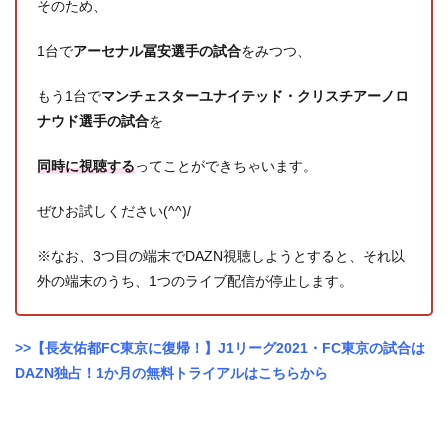
そのため、
1台で
アーセナル冨安選手の試合
をみつつ、
もう1台で
マンチェスターユナイテッド・クリスチアーノロ
ナウド選手の試合
を
同時に視聴する
ってことができちゃいます。
ぜひお試しください(^^)/
※なお、3つ目の端末でDAZN視聴しようとすると、それ以
外の端末のうち、1つのライブ配信が停止します。
>>【長友佑都FC東京に復帰！】J1リーグ2021・FC東京の試合は
DAZN独占！1か月の無料トライアルはこちらから