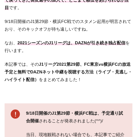
で戻ってきた長友選手の加入で、どこまで順位をあげられるか注
目
です。
9/18日開催のJ1第29節・横浜FC戦でのスタメン起用が明言されて
おり、そのキックオフが待ち遠しいですね。
なお、
2021シーズンのJ1リーグは、DAZNが引き続き独占配信
を
行います。
本記事では
、その
J1リーグ2021第29節、FC東京vs横浜FCの放送
予定と無料でDAZNネット中継を視聴する方法（ライブ・見逃し・
ハイライト配信）
をまとめてみました！
9/18日開催のJ1第29節・横浜FC戦は、予定通り試
合開催
されることが発表されました(^^)/
当日、現地観戦されない場合でも、本記事でご紹介