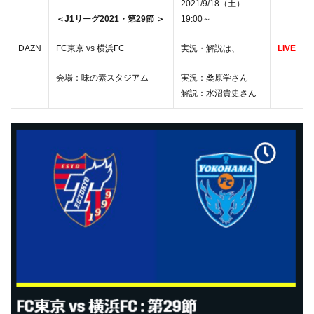
2021/9/18（土）
＜J1リーグ2021・第29節 ＞
19:00～
DAZN
FC東京 vs 横浜FC
実況・解説は、
LIVE
会場：味の素スタジアム
実況：桑原学さん
解説：水沼貴史さん