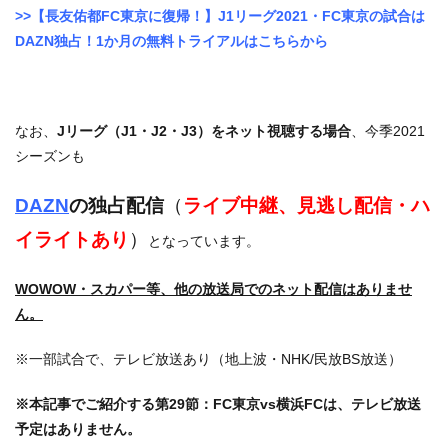
>>【長友佑都FC東京に復帰！】J1リーグ2021・FC東京の試合は
DAZN独占！1か月の無料トライアルはこちらから
なお、
Jリーグ（J1・J2・J3）をネット視聴する場合
、今季2021
シーズンも
DAZN
の独占配信
（
ライブ中継、見逃し配信・ハ
イライトあり
）
となっています。
WOWOW・スカパー等、他の放送局でのネット配信はありませ
ん。
※一部試合で、テレビ放送あり（地上波・NHK/民放BS放送）
※本記事でご紹介する第29節：FC東京vs横浜FCは、テレビ放送
予定はありません。