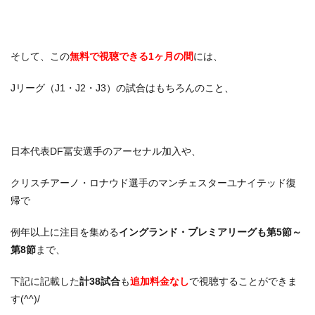
そして、この
無料で視聴できる1ヶ月の間
には、
Jリーグ（J1・J2・J3）の試合はもちろんのこと、
日本代表DF冨安選手のアーセナル加入や、
クリスチアーノ・ロナウド選手のマンチェスターユナイテッド復
帰で
例年以上に注目を集める
イングランド・プレミアリーグも第5節～
第8節
まで、
下記に記載した
計38試合
も
追加料金なし
で視聴することができま
す(^^)/