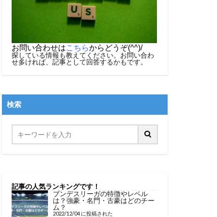
お問い合わせは
こちら
からどうぞ(^^)/
探している情報も教えてください。お問い合わ
せ多ければ、記事として回答するかもです。
検索
記事の人気ランキングです！
ブンデスリーガの特徴やレベル
は？強豪・名門・古豪はどのチー
ム？
2022/12/04 に投稿された