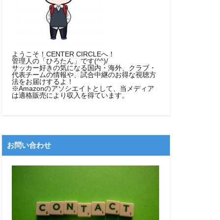
ようこそ！CENTER CIRCLEへ！
管理人の「ひろたん」です(^^)/
サッカー好きの気になる国内・海外、クラブ・
代表チームの情報や、試合中継のお得な視聴方
法をお届けするよ！
※Amazonのアソシエイトとして、当メディア
は適格販売により収入を得ています。
お問い合わせ