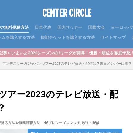
CENTER CIRCLE
や無料視聴方法
日本代表
国内サッカー
国際大会
ヨーロッパ
ームを購入する方法
観戦チケットを購入する方法
サイトマップ
4シーズンのJリーグが開幕！優勝・順位を徹底予想！｜最新J1順位予想
ブンデスリーガジャパンツアー2023のテレビ放送・配信は？来日メンバーは誰？
アー2023のテレビ放送・配
？
で見る方法や無料視聴方法
プレシーズンマッチ
,
放送・配信