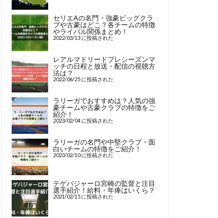
セリエAの名門・強豪ビッグクラ
ブや古豪はどこ？各チームの特徴
やライバル関係まとめ！
2022/03/13 に投稿された
レアルマドリードプレシーズンマ
ッチの日程と放送・配信の視聴方
法は？
2022/06/25 に投稿された
ラリーガでおすすめは？人気の強
豪チームや古豪クラブの特徴をご
紹介！
2023/02/04 に投稿された
ラリーガの名門や中堅クラブ・面
白いチームの特徴をご紹介！
2023/02/10 に投稿された
テゲバジャーロ宮崎の監督と注目
選手紹介！給料・年俸はいくら？
2021/02/15 に投稿された