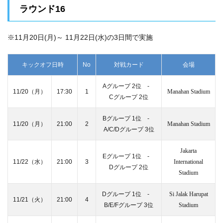
ラウンド16
※11月20日(月)～ 11月22日(水)の3日間で実施
キックオフ日時
No
対戦カード
会場
Aグループ 2位 ‐
11/20（月）
17:30
1
Manahan Stadium
Cグループ 2位
Bグループ 1位 ‐
11/20（月）
21:00
2
Manahan Stadium
A/C/Dグループ 3位
Jakarta
Eグループ 1位 ‐
11/22（水）
21:00
3
International
Dグループ 2位
Stadium
Dグループ 1位 ‐
Si Jalak Harupat
11/21（火）
21:00
4
B/E/Fグループ 3位
Stadium