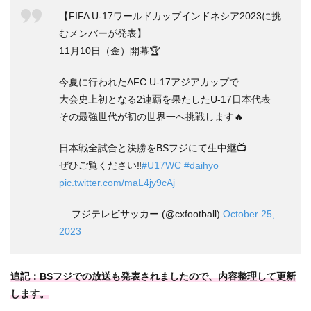
【FIFA U-17ワールドカップインドネシア2023に挑
むメンバーが発表】
11月10日（金）開幕🏆
今夏に行われたAFC U-17アジアカップで
大会史上初となる2連覇を果たしたU-17日本代表
その最強世代が初の世界一へ挑戦します🔥
日本戦全試合と決勝をBSフジにて生中継📺
ぜひご覧ください‼️
#U17WC
#daihyo
pic.twitter.com/maL4jy9cAj
— フジテレビサッカー (@cxfootball)
October 25,
2023
追記：BSフジでの放送も発表されましたので、内容整理して更新
します。