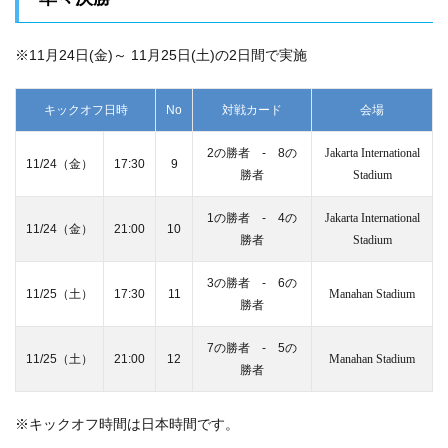
※11月24日(金)～ 11月25日(土)の2日間で実施
キックオフ日時
No
対戦カード
会場
2の勝者 ‐ 8の
Jakarta International
11/24（金）
17:30
9
勝者
Stadium
1の勝者 ‐ 4の
Jakarta International
11/24（金）
21:00
10
勝者
Stadium
3の勝者 ‐ 6の
11/25（土）
17:30
11
Manahan Stadium
勝者
7の勝者 ‐ 5の
11/25（土）
21:00
12
Manahan Stadium
勝者
※キックオフ時間は日本時間です。