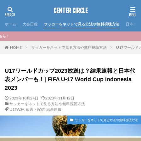
CENTER CIRCLE
ホーム
大会日程
サッカーをネットで見る方法や無料視聴方法
日本代表
＜おすすめ記事＞いよ
HOME
サッカーをネットで見る方法や無料視聴方法
U17ワールドカッ
U17ワールドカップ2023放送は？結果速報と日本代
表メンバーも！| FIFA U-17 World Cup Indonesia
2023
2023年10月24日
2023年11月12日
サッカーをネットで見る方法や無料視聴方法
U17W杯
,
放送・配信
,
結果速報
サッカーをネットで見る方法や無料視聴方法