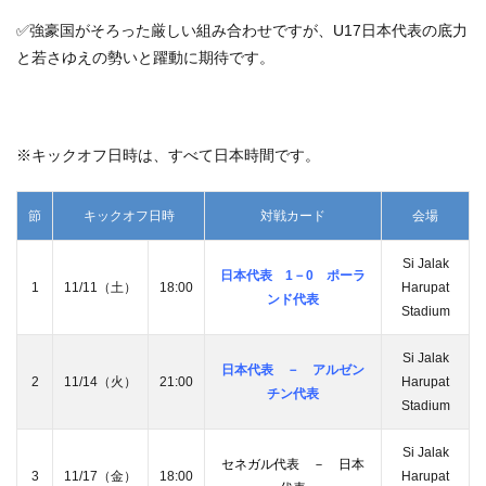
✅強豪国がそろった厳しい組み合わせですが、U17日本代表の底力
と若さゆえの勢いと躍動に期待です。
※キックオフ日時は、すべて日本時間です。
節
キックオフ日時
対戦カード
会場
Si Jalak
日本代表 1－0 ポーラ
1
11/11（土）
18:00
Harupat
ンド代表
Stadium
Si Jalak
日本代表 － アルゼン
2
11/14（火）
21:00
Harupat
チン代表
Stadium
Si Jalak
セネガル代表 － 日本
3
11/17（金）
18:00
Harupat