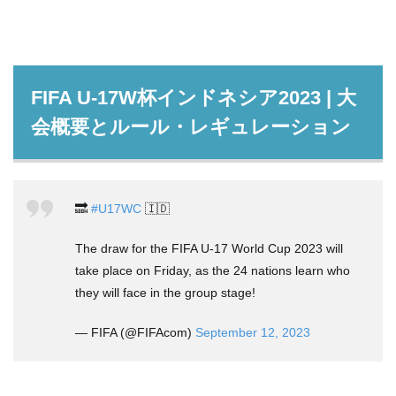
FIFA U-17W杯インドネシア2023 | 大
会概要とルール・レギュレーション
🔜
#U17WC
🇮🇩
The draw for the FIFA U-17 World Cup 2023 will
take place on Friday, as the 24 nations learn who
they will face in the group stage!
— FIFA (@FIFAcom)
September 12, 2023