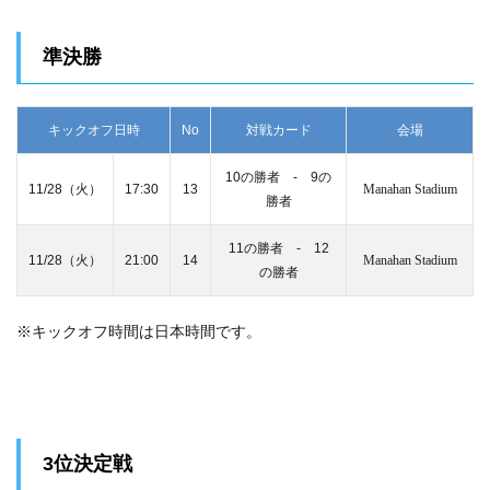
準決勝
キックオフ日時
No
対戦カード
会場
10の勝者 ‐ 9の
11/28（火）
17:30
13
Manahan Stadium
勝者
11の勝者 ‐ 12
11/28（火）
21:00
14
Manahan Stadium
の勝者
※キックオフ時間は日本時間です。
3位決定戦