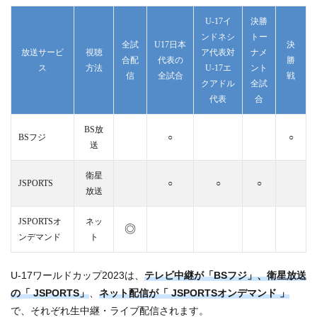
U-17イ
決勝
ンドネシ
トー
全試
U17日本
決
放送サービ
視聴
ア代表対
ナメ
合配
代表の
勝
ス
方法
U-17エ
ント
信
全試合
戦
クアドル
全試
代表
合
BS放
BSフジ
○
○
送
衛星
JSPORTS
○
○
○
放送
JSPORTSオ
ネッ
◎
ンデマンド
ト
U-17ワールドカップ2023は、
テレビ中継が「BSフジ」、衛星放送
の「 JSPORTS」
、
ネット配信が「 JSPORTSオンデマンド 」
で、それぞれ生中継・ライブ配信されます。