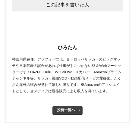
この記事を書いた人
ひろたん
神奈川県在住。アラフォー世代。ヨーロッパサッカーのビッグマッ
チや日本代表の試合があれば仕事が手につかないSE＆Webマーケッ
ターです！DAZN・Hulu・WOWOW・スカパー・Amazonプライム
チャンネル等、サッカー視聴VOD・動画配信サービス愛好家。たく
さん海外の試合が見れて嬉しい限りです。※Amazonのアソシエイ
トとして、当メディアは適格販売により収入を得ています。
投稿一覧へ