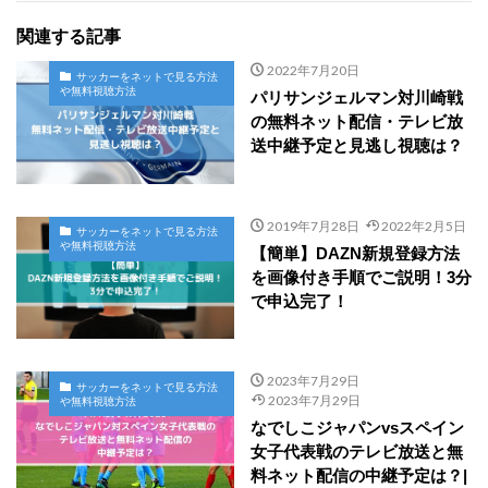
関連する記事
2022年7月20日
サッカーをネットで見る方法
や無料視聴方法
パリサンジェルマン対川崎戦
の無料ネット配信・テレビ放
送中継予定と見逃し視聴は？
2019年7月28日
2022年2月5日
サッカーをネットで見る方法
や無料視聴方法
【簡単】DAZN新規登録方法
を画像付き手順でご説明！3分
で申込完了！
2023年7月29日
サッカーをネットで見る方法
2023年7月29日
や無料視聴方法
なでしこジャパンvsスペイン
女子代表戦のテレビ放送と無
料ネット配信の中継予定は？|