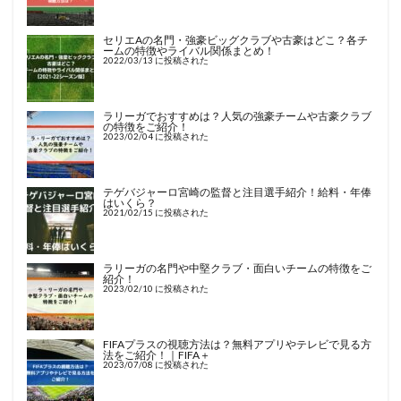
セリエAの名門・強豪ビッグクラブや古豪はどこ？各チ
ームの特徴やライバル関係まとめ！
2022/03/13 に投稿された
ラリーガでおすすめは？人気の強豪チームや古豪クラブ
の特徴をご紹介！
2023/02/04 に投稿された
テゲバジャーロ宮崎の監督と注目選手紹介！給料・年俸
はいくら？
2021/02/15 に投稿された
ラリーガの名門や中堅クラブ・面白いチームの特徴をご
紹介！
2023/02/10 に投稿された
FIFAプラスの視聴方法は？無料アプリやテレビで見る方
法をご紹介！｜FIFA＋
2023/07/08 に投稿された