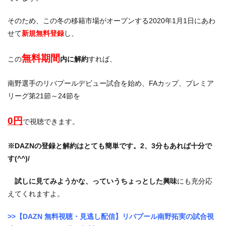
そのため、この冬の移籍市場がオープンする2020年1月1日にあわ
せて
新規無料登録
し、
無料期間
この
内に解約
すれば、
南野選手のリバプールデビュー試合を始め、FAカップ、プレミア
リーグ第21節～24節を
0円
で視聴できます。
※
DAZNの登録と解約はとても簡単です。2、3分もあれば十分で
す(^^)/
試しに見てみようかな、っていうちょっとした興味
にも充分応
えてくれますよ。
>>【DAZN 無料視聴・見逃し配信】リバプール南野拓実の試合視