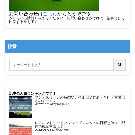
お問い合わせは
こちら
からどうぞ(^^)/
探している情報も教えてください。お問い合わせ多ければ、記事として
回答するかもです。
検索
記事の人気ランキングです！
ブンデスリーガの特徴やレベルは？強豪・名門・古豪は
どのチーム？
2022/12/04 に投稿された
レアルマドリードプレシーズンマッチの日程と放送・配
信の視聴方法は？
2022/06/25 に投稿された