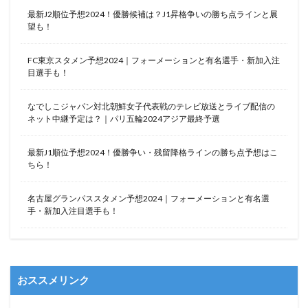
最新J2順位予想2024！優勝候補は？J1昇格争いの勝ち点ラインと展
望も！
FC東京スタメン予想2024｜フォーメーションと有名選手・新加入注
目選手も！
なでしこジャパン対北朝鮮女子代表戦のテレビ放送とライブ配信の
ネット中継予定は？｜パリ五輪2024アジア最終予選
最新J1順位予想2024！優勝争い・残留降格ラインの勝ち点予想はこ
ちら！
名古屋グランパススタメン予想2024｜フォーメーションと有名選
手・新加入注目選手も！
おススメリンク