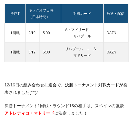
キックオフ日時
決勝T
対戦カード
放送・配信
（日本時間）
A・マドリード －
1回戦
2/19
5:00
DAZN
リバプール
リバプール － A・
1回戦
3/12
5:00
DAZN
マドリード
12/16日の組み合わせ抽選会で、決勝トーナメント対戦カードが発
表されました(^^)/
決勝トーナメント1回戦・ラウンド16の相手は、スペインの強豪
アトレティコ・マドリード
に決定しました！