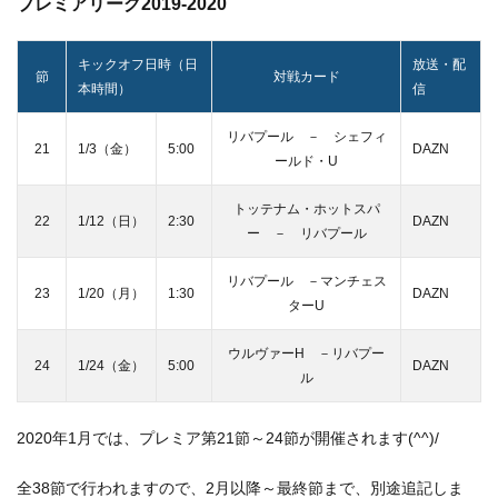
プレミアリーグ2019-2020
キックオフ日時（日
放送・配
節
対戦カード
本時間）
信
リバプール － シェフィ
21
1/3（金）
5:00
DAZN
ールド・U
トッテナム・ホットスパ
22
1/12（日）
2:30
DAZN
ー － リバプール
リバプール －マンチェス
23
1/20（月）
1:30
DAZN
ターU
ウルヴァーH －リバプー
24
1/24（金）
5:00
DAZN
ル
2020年1月では、プレミア第21節～24節が開催されます(^^)/
全38節で行われますので、2月以降～最終節まで、別途追記しま