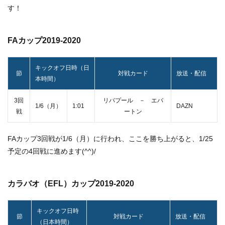
す！
FAカップ2019-2020
キックオフ日時（日
節
対戦カード
放送・配信
本時間）
3回
リバプール － エバ
1/6（月）
1:01
DAZN
戦
ートン
FAカップ3回戦が1/6（月）に行われ、ここを勝ち上がると、1/25
予定の4回戦に進めます(^^)/
カラバオ（EFL）カップ2019-2020
キックオフ日時
節
対戦カード
放送・配信
（日本時間）