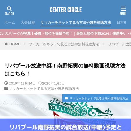
CENTER CIRCLE
ホーム
大会日程
サッカーをネットで見る方法や無料視聴方法
日本代表
・順位を徹底予想！｜最新J1順位予想2024！優勝争い・残留降格ラインの勝ち点
HOME
サッカーをネットで見る方法や無料視聴方法
リバプール放
リバプール放送中継！南野拓実の無料動画視聴方法
はこちら！
2019年12月14日
2020年1月5日
サッカーをネットで見る方法や無料視聴方法
サッカーをネットで見る方法や無料視聴方法