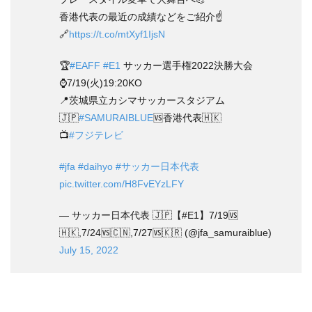
香港代表の最近の成績などをご紹介☝️
🔗
https://t.co/mtXyf1IjsN
🏆
#EAFF
#E1
サッカー選手権2022決勝大会
⌚️7/19(火)19:20KO
📍茨城県立カシマサッカースタジアム
🇯🇵
#SAMURAIBLUE
🆚香港代表🇭🇰
📺
#フジテレビ
#jfa
#daihyo
#サッカー日本代表
pic.twitter.com/H8FvEYzLFY
— サッカー日本代表 🇯🇵【#E1】7/19🆚
🇭🇰,7/24🆚🇨🇳,7/27🆚🇰🇷 (@jfa_samuraiblue)
July 15, 2022