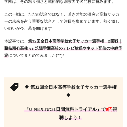
学園は、その粘り強さと戦術的な洞察力で名門校に挑みます。
この一戦は、ただの試合ではなく、若き才能の激突と高校サッカ
ーの未来を占う重要な試合として注目を集めています。熱く激し
い戦いが今、幕を開けます
本記事では、
第32回全日本高等学校女子サッカー選手権｜2回戦｜
藤枝順心高校 vs 筑陽学園高校のテレビ放送やネット配信の中継予
定
についてまとめてみました(^^)/
🔶 第32回全日本高等学校女子サッカー選手権
🔶
「U-NEXTの31日間無料トライアル」で
0円
視
聴しよう！