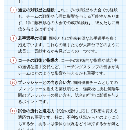
す。
過去の対戦歴と経験
: これまでの対戦歴や大会での経験
も、チームの戦術や心理に影響を与える可能性がありま
す。特に藤枝順心の大会での成功経験は、彼女たちに自
信を与えるはずです。
若手選手の活躍
: 両校ともに将来有望な若手選手を多く
抱えています。これらの選手たちが大舞台でどのように
成長し、貢献するかも見どころの一つです。
コーチの戦術と指導力
: コーチの戦術的な指導や試合中
の適切な選手交代など、コーチングスタッフの働きが両
チームにどのような影響を与えるかも重要です。
プレッシャーとの向き合い方
: 前回優勝チームとしての
プレッシャーを抱える藤枝順心と、強豪校に挑む筑陽学
園のプレッシャーの扱い方も、試合の行方に影響を与え
るポイントです。
試合の流れと適応力
: 試合の流れに応じて戦術を変える
適応力も重要です。特に、不利な状況からどのように立
ち直るか、あるいは優位な状況をどう維持するかが鍵と