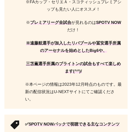
※FAカップ・セリエＡ・スコティッシュプレミアシ
ップも見たい人にオススメ！
※
プレミアリーグ全試合
が見れるのは
SPOTV NOW
だけ！
※遠藤航選手が加入したリバプールや冨安選手所属
のアーセナルを始めとしたBig6や、
三笘薫選手所属のブライトンの試合もすべて楽しめ
ます(^^)/
※本ページの情報は2023年12月時点のものです。最
新の配信状況はU-NEXTサイトにてご確認くださ
い。
✅
SPOTV NOWパックで視聴できる主なコンテンツ