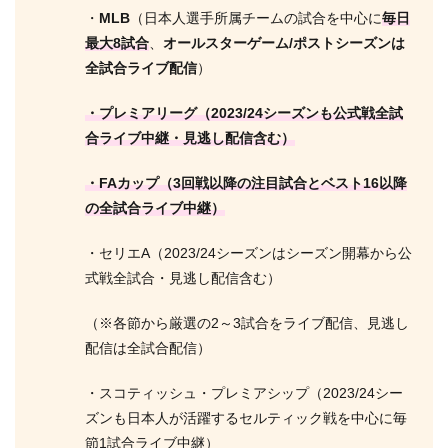
・
MLB
（日本人選手所属チームの試合を中心に
毎日
最大8試合
、
オールスターゲーム/ポストシーズンは
全試合ライブ配信
）
・プレミアリーグ（2023/24シーズンも公式戦全試
合ライブ中継・見逃し配信含む）
・FAカップ（3回戦以降の注目試合とベスト16以降
の全試合ライブ中継）
・セリエA（2023/24シーズンはシーズン開幕から公
式戦全試合・見逃し配信含む）
（※各節から厳選の2～3試合をライブ配信、見逃し
配信は全試合配信）
・スコティッシュ・プレミアシップ（2023/24シー
ズンも日本人が活躍するセルティック戦を中心に毎
節1試合ライブ中継）