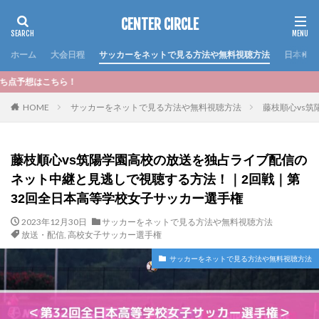
CENTER CIRCLE
ホーム
大会日程
サッカーをネットで見る方法や無料視聴方法
日本代表
＜おす
HOME
サッカーをネットで見る方法や無料視聴方法
藤枝順心vs
藤枝順心vs筑陽学園高校の放送を独占ライブ配信の
ネット中継と見逃しで視聴する方法！｜2回戦｜第
32回全日本高等学校女子サッカー選手権
2023年12月30日
サッカーをネットで見る方法や無料視聴方法
放送・配信
,
高校女子サッカー選手権
サッカーをネットで見る方法や無料視聴方法