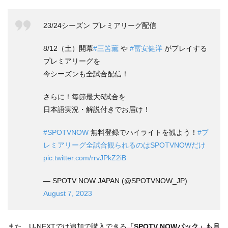
23/24シーズン プレミアリーグ配信
8/12（土）開幕
#三笘薫
や
#冨安健洋
がプレイする
プレミアリーグを
今シーズンも全試合配信！
さらに！毎節最大6試合を
日本語実況・解説付きでお届け！
#SPOTVNOW
無料登録でハイライトを観よう！
#プ
レミアリーグ全試合観られるのはSPOTVNOWだけ
pic.twitter.com/rrvJPkZ2iB
— SPOTV NOW JAPAN (@SPOTVNOW_JP)
August 7, 2023
また、U-NEXTでは追加で購入できる
「SPOTV NOWパック」も月