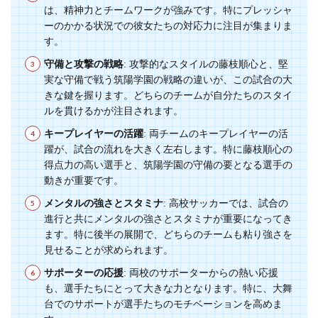
は、精神力とチームワークが強みです。特にプレッシャ
ーのかかる状況での彼女たちの対応力に注目が集まりま
す。
守備と攻撃の戦略
: 攻撃的なスタイルの藤枝順心と、堅
実な守備で戦う筑陽学園の戦略の違いが、この試合の大
きな鍵を握ります。どちらのチームが自分たちのスタイ
ルを貫けるかが注目されます。
キープレイヤーの活躍
: 両チームのキープレイヤーの活
躍が、試合の流れを大きく左右します。特に藤枝順心の
得点力の高い選手と、筑陽学園の守備の要となる選手の
動きが重要です。
メンタルの強さとスタミナ
: 高校サッカーでは、試合の
進行と共にメンタルの強さとスタミナが重要になってき
ます。特に後半の展開で、どちらのチームも粘り強さを
見せることが求められます。
サポーターの応援
: 両校のサポーターからの熱い応援
も、選手たちにとって大きな力となります。特に、大舞
台でのサポートが選手たちのモチベーションを高めま