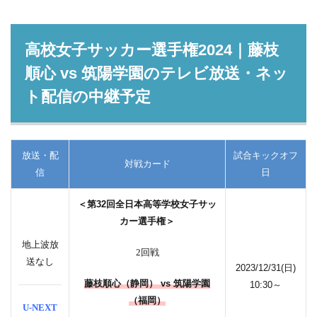
高校女子サッカー選手権2024｜藤枝
順心 vs 筑陽学園のテレビ放送・ネッ
ト配信の中継予定
放送・配
試合キックオフ
対戦カード
信
日
＜第32回全日本高等学校女子サッ
カー選手権＞
地上波放
2回戦
送なし
2023/12/31(日)
藤枝順心（静岡） vs 筑陽学園
10:30～
（福岡）
U-NEXT