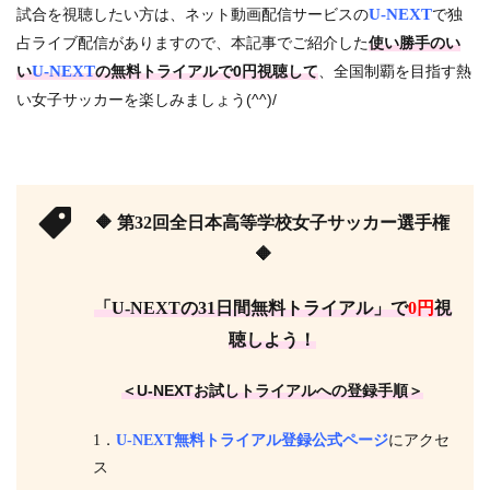
試合を視聴したい方は、ネット動画配信サービスの
U-NEXT
で独
占ライブ配信がありますので、本記事でご紹介した
使い勝手のい
い
U-NEXT
の無料トライアルで0円視聴して
、全国制覇を目指す熱
い女子サッカーを楽しみましょう(^^)/
🔶 第32回全日本高等学校女子サッカー選手権
🔶
「U-NEXTの31日間無料トライアル」で
0円
視
聴しよう！
＜U-NEXTお試しトライアルへの登録手順＞
1．
U-NEXT無料トライアル登録公式ページ
にアクセ
ス