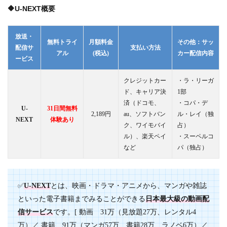
🔶U-NEXT概要
放送・
無料トライ
月額料金
その他：サッ
配信サ
支払い方法
アル
(税込)
カー配信内容
ービス
クレジットカー
・ラ・リーガ
ド、キャリア決
1部
済（ドコモ、
・コパ・デ
U-
31日間無料
2,189円
au、ソフトバン
ル・レイ（独
NEXT
体験あり
ク、ワイモバイ
占）
ル）、楽天ペイ
・スーペルコ
など
パ（独占）
✅
U-NEXT
とは、映画・ドラマ・アニメから、マンガや雑誌
といった電子書籍までみることができる
日本最大級の動画配
信サービス
です。[ 動画 31万（見放題27万、レンタル4
万）／ 書籍 91万（マンガ57万、書籍28万、ラノベ6万）／